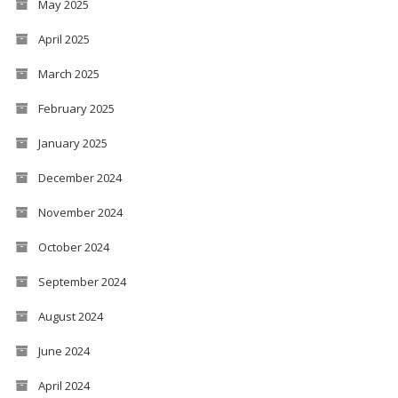
May 2025
April 2025
March 2025
February 2025
January 2025
December 2024
November 2024
October 2024
September 2024
August 2024
June 2024
April 2024