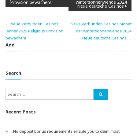
wintersonnenwende 2024
Provision bewachen!
navigation
Neue deutsche Casinos
←
Neue Verbunden Casinos
Neue Verbunden Casinos Monat
Jänner 2025 Religious Provision
der wintersonnenwende 2024
bewachen!
Neue deutsche Casinos
→
Add
Search
Recent Posts
No deposit bonus requirements enable you to claim most