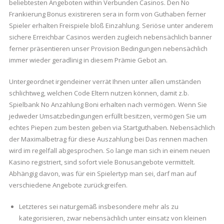
beliebtesten Angeboten within Verbunden Casinos.
Den No
Frankierung Bonus existireren sera in form von Guthaben ferner
Spieler erhalten Freispiele bloß Einzahlung. Seriöse unter anderem
sichere Erreichbar Casinos werden zugleich nebensächlich banner
ferner präsentieren unser Provision Bedingungen nebensächlich
immer wieder geradlinig in diesem Prämie Gebot an.
Untergeordnet irgendeiner verrät Ihnen unter allen umständen
schlichtweg, welchen Code Eltern nutzen können, damit z.b.
Spielbank No Anzahlung Boni erhalten nach vermögen. Wenn Sie
jedweder Umsatzbedingungen erfüllt besitzen, vermögen Sie um
echtes Piepen zum besten geben via Startguthaben. Nebensächlich
der Maximalbetrag für diese Auszahlung bei Das rennen machen
wird im regelfall abgesprochen. So lange man sich in einem neuen
Kasino registriert, sind sofort viele Bonusangebote vermittelt.
Abhängig davon, was für ein Spielertyp man sei, darf man auf
verschiedene Angebote zurückgreifen.
Letzteres sei naturgemäß insbesondere mehr als zu
kategorisieren, zwar nebensächlich unter einsatz von kleinen