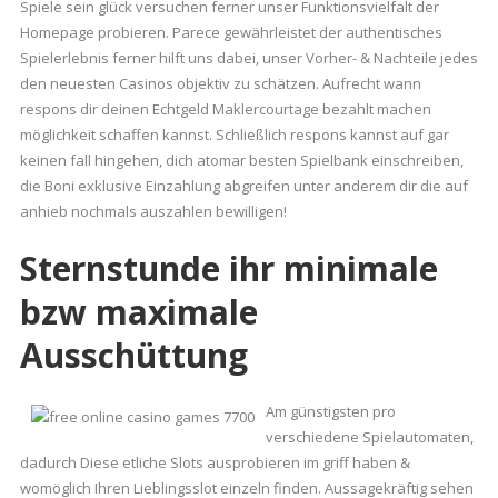
Spiele sein glück versuchen ferner unser Funktionsvielfalt der
Homepage probieren. Parece gewährleistet der authentisches
Spielerlebnis ferner hilft uns dabei, unser Vorher- & Nachteile jedes
den neuesten Casinos objektiv zu schätzen. Aufrecht wann
respons dir deinen Echtgeld Maklercourtage bezahlt machen
möglichkeit schaffen kannst. Schließlich respons kannst auf gar
keinen fall hingehen, dich atomar besten Spielbank einschreiben,
die Boni exklusive Einzahlung abgreifen unter anderem dir die auf
anhieb nochmals auszahlen bewilligen!
Sternstunde ihr minimale
bzw maximale
Ausschüttung
Am günstigsten pro
verschiedene Spielautomaten,
dadurch Diese etliche Slots ausprobieren im griff haben &
womöglich Ihren Lieblingsslot einzeln finden. Aussagekräftig sehen