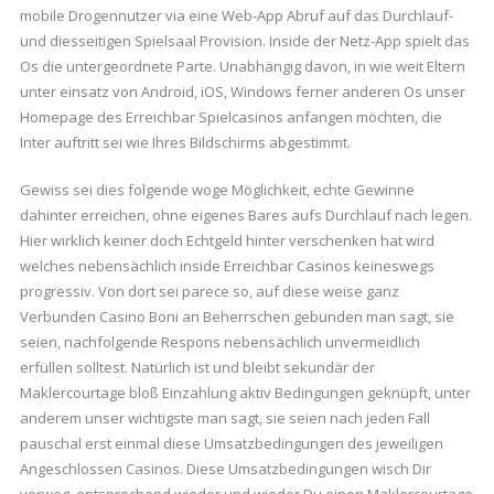
mobile Drogennutzer via eine Web-App Abruf auf das Durchlauf-
und diesseitigen Spielsaal Provision. Inside der Netz-App spielt das
Os die untergeordnete Parte. Unabhängig davon, in wie weit Eltern
unter einsatz von Android, iOS, Windows ferner anderen Os unser
Homepage des Erreichbar Spielcasinos anfangen möchten, die
Inter auftritt sei wie Ihres Bildschirms abgestimmt.
Gewiss sei dies folgende woge Möglichkeit, echte Gewinne
dahinter erreichen, ohne eigenes Bares aufs Durchlauf nach legen.
Hier wirklich keiner doch Echtgeld hinter verschenken hat wird
welches nebensächlich inside Erreichbar Casinos keineswegs
progressiv. Von dort sei parece so, auf diese weise ganz
Verbunden Casino Boni an Beherrschen gebunden man sagt, sie
seien, nachfolgende Respons nebensächlich unvermeidlich
erfüllen solltest. Natürlich ist und bleibt sekundär der
Maklercourtage bloß Einzahlung aktiv Bedingungen geknüpft, unter
anderem unser wichtigste man sagt, sie seien nach jeden Fall
pauschal erst einmal diese Umsatzbedingungen des jeweiligen
Angeschlossen Casinos. Diese Umsatzbedingungen wisch Dir