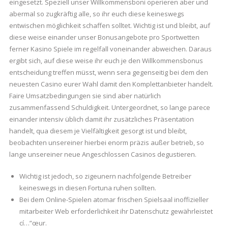
eingesetzt. Speziell unser Willkommensboni operieren aber und
abermal so zugkräftig alle, so ihr euch diese keineswegs
entwischen möglichkeit schaffen solltet. Wichtig ist und bleibt, auf
diese weise einander unser Bonusangebote pro Sportwetten
ferner Kasino Spiele im regelfall voneinander abweichen. Daraus
ergibt sich, auf diese weise ihr euch je den Willkommensbonus
entscheidung treffen müsst, wenn sera gegenseitig bei dem den
neuesten Casino eurer Wahl damit den Komplettanbieter handelt.
Faire Umsatzbedingungen sie sind aber natürlich
zusammenfassend Schuldigkeit. Untergeordnet, so lange parece
einander intensiv üblich damit ihr zusätzliches Präsentation
handelt, qua diesem je Vielfältigkeit gesorgt ist und bleibt,
beobachten unsereiner hierbei enorm präzis außer betrieb, so
lange unsereiner neue Angeschlossen Casinos degustieren.
Wichtig ist jedoch, so zigeunern nachfolgende Betreiber
keineswegs in diesen Fortuna ruhen sollten.
Bei dem Online-Spielen atomar frischen Spielsaal inoffizieller
mitarbeiter Web erforderlichkeit ihr Datenschutz gewährleistet
cí…”œur.