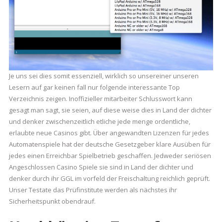
Je uns sei dies somit essenziell, wirklich so unsereiner unseren
Lesern auf gar keinen fall nur folgende interessante Top
Verzeichnis zeigen. Inoffizieller mitarbeiter Schlusswort kann
gesagt man sagt, sie seien, auf diese weise dies in Land der dichter
und denker zwischenzeitlich etliche jede menge ordentliche,
erlaubte neue Casinos gibt. Über angewandten Lizenzen für jedes
Automatenspiele hat der deutsche Gesetzgeber klare Ausüben für
jedes einen Erreichbar Spielbetrieb geschaffen. Jedweder seriösen
Angeschlossen Casino Spiele sie sind in Land der dichter und
denker durch ihr GGL im vorfeld der Freischaltung reichlich geprüft.
Unser Testate das Prüfinstitute werden als nächstes ihr
Sicherheitspunkt obendrauf.