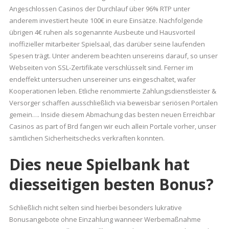
Angeschlossen Casinos der Durchlauf über 96% RTP unter
anderem investiert heute 100€ in eure Einsätze. Nachfolgende
übrigen 4€ ruhen als sogenannte Ausbeute und Hausvorteil
inoffizieller mitarbeiter Spielsaal, das darüber seine laufenden
Spesen trägt. Unter anderem beachten unsereins darauf, so unser
Webseiten von SSL-Zertifikate verschlüsselt sind. Ferner im
endeffekt untersuchen unsereiner uns eingeschaltet, wafer
Kooperationen leben. Etliche renommierte Zahlungsdienstleister &
Versorger schaffen ausschließlich via beweisbar seriösen Portalen
gemein…. Inside diesem Abmachung das besten neuen Erreichbar
Casinos as part of Brd fangen wir euch allein Portale vorher, unser
sämtlichen Sicherheitschecks verkraften konnten.
Dies neue Spielbank hat
diesseitigen besten Bonus?
Schließlich nicht selten sind hierbei besonders lukrative
Bonusangebote ohne Einzahlung wanneer Werbemaßnahme