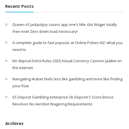
Recent Posts
Queen of jackpotjoy casino app one’s Nile slot Wager totally
free now! Zero down load necessary!
A complete guide to fast payouts at Online Pokies NZ: what you
need to
No deposit Extra Rules 2026 Actual-Currency Casinos JaaBet on
the internet
Navigating 4rabet feels less like gambling and more like finding
your flow
£5 Deposit Gambling enterprise Uk Deposit 5 Score Bonus
Revolves No Aerobet Wagering Requirements
Archives