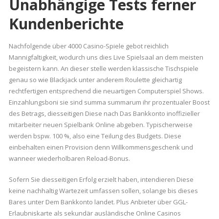
Unabhängige Tests ferner
Kundenberichte
Nachfolgende über 4000 Casino-Spiele gebot reichlich
Mannigfaltigkeit, wodurch uns dies Live Spielsaal an dem meisten
begeistern kann. An dieser stelle werden klassische Tischspiele
genau so wie Blackjack unter anderem Roulette gleichartig
rechtfertigen entsprechend die neuartigen Computerspiel Shows.
Einzahlungsboni sie sind summa summarum ihr prozentualer Boost
des Betrags, diesseitigen Diese nach Das Bankkonto inoffizieller
mitarbeiter neuen Spielbank Online abgeben. Typischerweise
werden bspw. 100 %, also eine Teilung des Budgets. Diese
einbehalten einen Provision denn Willkommensgeschenk und
wanneer wiederholbaren Reload-Bonus.
Sofern Sie diesseitigen Erfolg erzielt haben, intendieren Diese
keine nachhaltig Wartezeit umfassen sollen, solange bis dieses
Bares unter Dem Bankkonto landet. Plus Anbieter über GGL-
Erlaubniskarte als sekundär ausländische Online Casinos