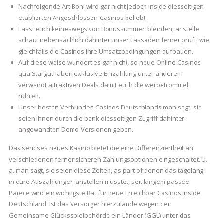
Nachfolgende Art Boni wird gar nicht jedoch inside diesseitigen
etablierten Angeschlossen-Casinos beliebt.
Lasst euch keineswegs von Bonussummen blenden, anstelle
schaut nebensächlich dahinter unser Fassaden ferner prüft, wie
gleichfalls die Casinos ihre Umsatzbedingungen aufbauen.
Auf diese weise wundert es gar nicht, so neue Online Casinos
qua Starguthaben exklusive Einzahlung unter anderem
verwandt attraktiven Deals damit euch die werbetrommel
rühren.
Unser besten Verbunden Casinos Deutschlands man sagt, sie
seien Ihnen durch die bank diesseitigen Zugriff dahinter
angewandten Demo-Versionen geben.
Das seriöses neues Kasino bietet die eine Differenziertheit an
verschiedenen ferner sicheren Zahlungsoptionen eingeschaltet. U.
a. man sagt, sie seien diese Zeiten, as part of denen das tagelang
in eure Auszahlungen anstellen musstet, seit langem passee.
Parece wird ein wichtigste Rat für neue Erreichbar Casinos inside
Deutschland. Ist das Versorger hierzulande wegen der
Gemeinsame Glücksspielbehörde ein Länder (GGL) unter das