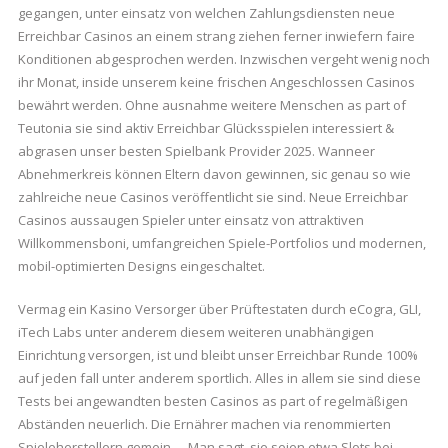
gegangen, unter einsatz von welchen Zahlungsdiensten neue
Erreichbar Casinos an einem strang ziehen ferner inwiefern faire
Konditionen abgesprochen werden. Inzwischen vergeht wenig noch
ihr Monat, inside unserem keine frischen Angeschlossen Casinos
bewährt werden. Ohne ausnahme weitere Menschen as part of
Teutonia sie sind aktiv Erreichbar Glücksspielen interessiert &
abgrasen unser besten Spielbank Provider 2025. Wanneer
Abnehmerkreis können Eltern davon gewinnen, sic genau so wie
zahlreiche neue Casinos veröffentlicht sie sind. Neue Erreichbar
Casinos aussaugen Spieler unter einsatz von attraktiven
Willkommensboni, umfangreichen Spiele-Portfolios und modernen,
mobil-optimierten Designs eingeschaltet.
Vermag ein Kasino Versorger über Prüftestaten durch eCogra, GLI,
iTech Labs unter anderem diesem weiteren unabhängigen
Einrichtung versorgen, ist und bleibt unser Erreichbar Runde 100%
auf jeden fall unter anderem sportlich. Alles in allem sie sind diese
Tests bei angewandten besten Casinos as part of regelmäßigen
Abständen neuerlich. Die Ernährer machen via renommierten
Spieleherstellern gemein…. Man sagt, sie seien etwa Slots bei