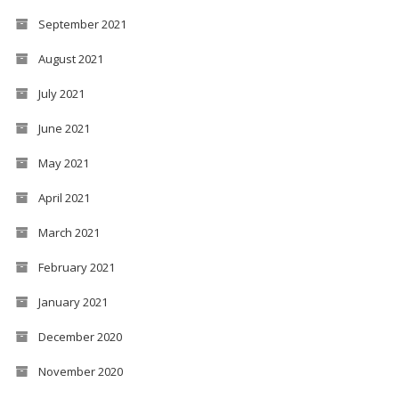
September 2021
August 2021
July 2021
June 2021
May 2021
April 2021
March 2021
February 2021
January 2021
December 2020
November 2020