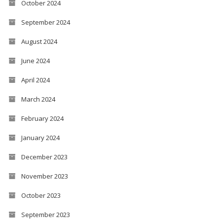
October 2024
September 2024
August 2024
June 2024
April 2024
March 2024
February 2024
January 2024
December 2023
November 2023
October 2023
September 2023