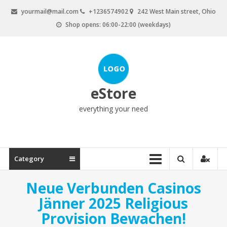
Skip
yourmail@mail.com
+1236574902
242 West Main street, Ohio
to
Shop opens: 06:00-22:00 (weekdays)
content
eStore
everything your need
Category
Neue Verbunden Casinos
Jänner 2025 Religious
Provision Bewachen!