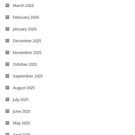
March 2026
February 2026
January 2026
December 2025
November 2025
October 2025
September 2025
August 2025
July 2025
June 2025
May 2025
April 2025