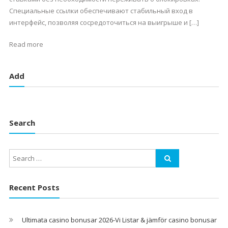
Специальные ссылки обеспечивают стабильный вход в
интерфейс, позволяя сосредоточиться на выигрыше и […]
Read more
Add
Search
Recent Posts
Ultimata casino bonusar 2026-Vi Listar & jämför casino bonusar