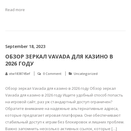
Read more
September 18, 2023
ОБЗОР ЗЕРКАЛ VAVADA ДЛЯ КАЗИНО В
2026 ГОДУ
xtw1838745ef
0 Comment
Uncategorized
Обзор зеркал Vavada для казино в 2026 году Обзор зеркал
Vavada для казино в 2026 году Ищите удобный способ попасть
на игровой сайт, раз уж стандартный доступ ограничен?
Обратите внимание на надежные альтернативные адреса,
которые предлагает игровая платформа. Они обеспечивают
стабильный доступ к играм без блокировок и лишних проблем.
Важно запомнить несколько активных ссылок, которые […]