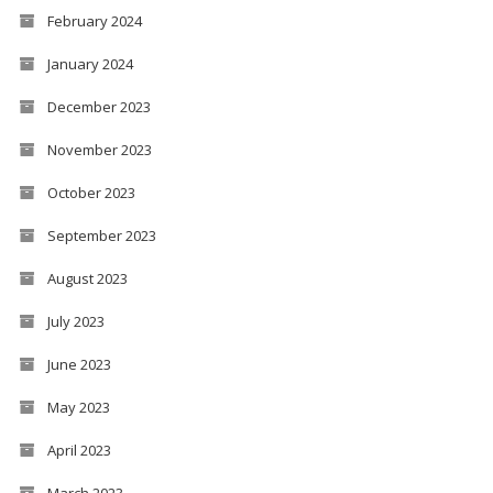
February 2024
January 2024
December 2023
November 2023
October 2023
September 2023
August 2023
July 2023
June 2023
May 2023
April 2023
March 2023