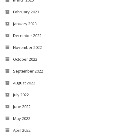
February 2023
January 2023
December 2022
November 2022
October 2022
September 2022
August 2022
July 2022
June 2022
May 2022
April 2022