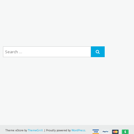
Theme: eStore by
ThemeGrill
.
|
Proudly powered by
WordPress
.