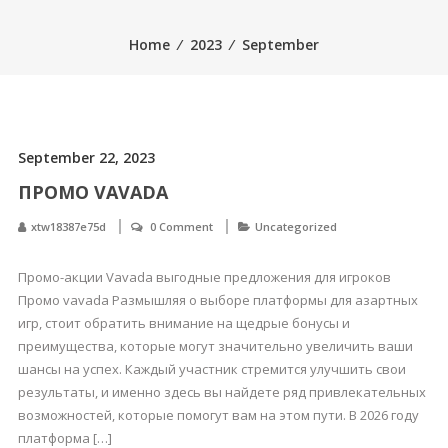
Home
⁄
2023
⁄
September
September 22, 2023
ПРОМО VAVADA
xtw18387e75d
0 Comment
Uncategorized
Промо-акции Vavada выгодные предложения для игроков
Промо vavada Размышляя о выборе платформы для азартных
игр, стоит обратить внимание на щедрые бонусы и
преимущества, которые могут значительно увеличить ваши
шансы на успех. Каждый участник стремится улучшить свои
результаты, и именно здесь вы найдете ряд привлекательных
возможностей, которые помогут вам на этом пути. В 2026 году
платформа […]