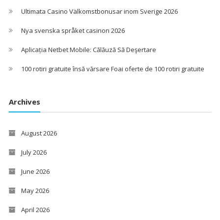
Ultimata Casino Välkomstbonusar inom Sverige 2026
Nya svenska språket casinon 2026
Aplicația Netbet Mobile: Călăuză Să Deşertare
100 rotiri gratuite însă vărsare Foai oferte de 100 rotiri gratuite
Archives
August 2026
July 2026
June 2026
May 2026
April 2026