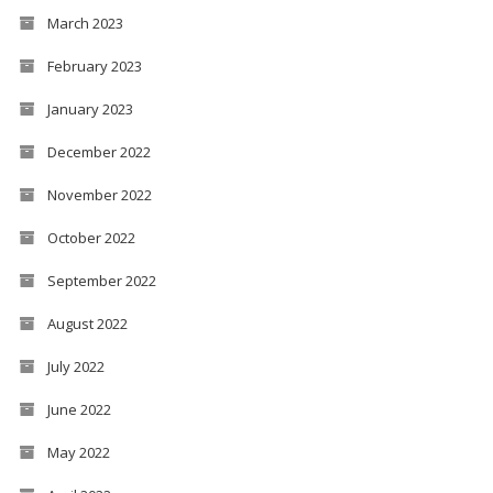
March 2023
February 2023
January 2023
December 2022
November 2022
October 2022
September 2022
August 2022
July 2022
June 2022
May 2022