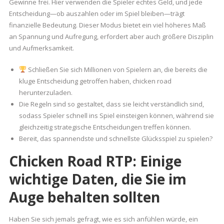
Gewinne frei. Hier verwenden die Spieler echtes Geld, und jede
Entscheidung—ob auszahlen oder im Spiel bleiben—trägt
finanzielle Bedeutung. Dieser Modus bietet ein viel höheres Maß
an Spannung und Aufregung, erfordert aber auch größere Disziplin
und Aufmerksamkeit.
Schließen Sie sich Millionen von Spielern an, die bereits die
kluge Entscheidung getroffen haben, chicken road
herunterzuladen.
Die Regeln sind so gestaltet, dass sie leicht verständlich sind,
sodass Spieler schnell ins Spiel einsteigen können, während sie
gleichzeitig strategische Entscheidungen treffen können.
Bereit, das spannendste und schnellste Glücksspiel zu spielen?
Chicken Road RTP: Einige
wichtige Daten, die Sie im
Auge behalten sollten
Haben Sie sich jemals gefragt, wie es sich anfühlen würde, ein