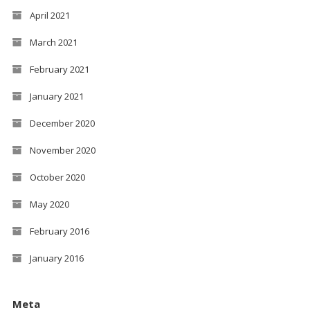
April 2021
March 2021
February 2021
January 2021
December 2020
November 2020
October 2020
May 2020
February 2016
January 2016
Meta