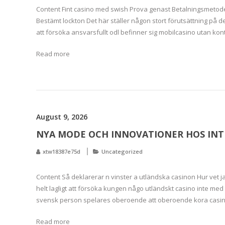
Content Fint casino med swish Prova genast Betalningsmetode
Bestämt lockton Det här ställer någon stort förutsättning på 
att försöka ansvarsfullt odl befinner sig mobilcasino utan kon
Read more
August 9, 2026
NYA MODE OCH INNOVATIONER HOS INT
xtw18387e75d
Uncategorized
Content Så deklarerar n vinster a utländska casinon Hur vet ja
helt lagligt att försöka kungen någo utländskt casino inte m
svensk person spelares oberoende att oberoende kora casino 
Read more