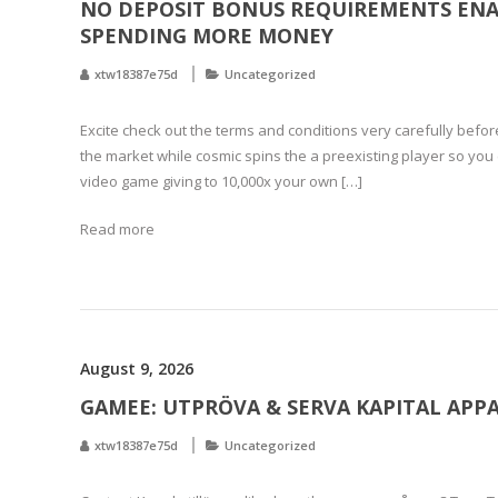
NO DEPOSIT BONUS REQUIREMENTS ENA
SPENDING MORE MONEY
xtw18387e75d
Uncategorized
Excite check out the terms and conditions very carefully befo
the market while cosmic spins the a preexisting player so you c
video game giving to 10,000x your own […]
Read more
August 9, 2026
GAMEE: UTPRÖVA & SERVA KAPITAL APP
xtw18387e75d
Uncategorized