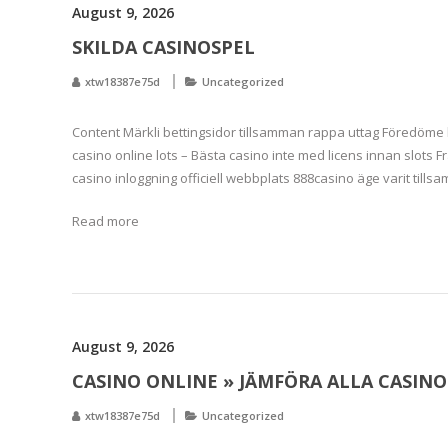
August 9, 2026
SKILDA CASINOSPEL
xtw18387e75d
Uncategorized
Content Märkli bettingsidor tillsamman rappa uttag Föredöme
casino online lots – Bästa casino inte med licens innan slots F
casino inloggning officiell webbplats 888casino äge varit tills
Read more
August 9, 2026
CASINO ONLINE » JÄMFÖRA ALLA CASINON
xtw18387e75d
Uncategorized