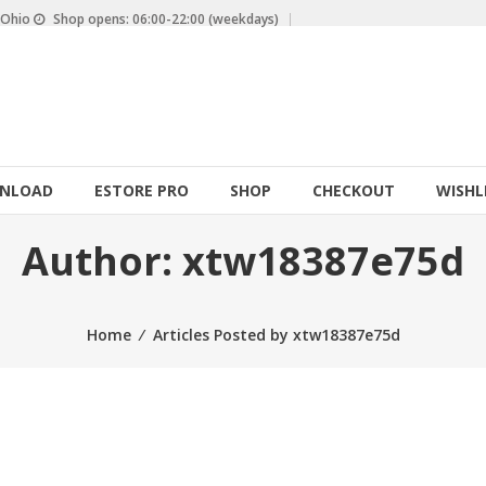
, Ohio
Shop opens: 06:00-22:00 (weekdays)
NLOAD
ESTORE PRO
SHOP
CHECKOUT
WISHL
Author:
xtw18387e75d
Home
⁄
Articles Posted by xtw18387e75d