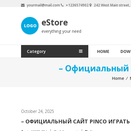
Skip
yourmail@mail.com
+1236574902
242 West Main street
to
content
eStore
everything your need
Category
HOME
DOW
– Официальный С
Home
⁄
October 24, 2025
– ОФИЦИАЛЬНЫЙ САЙТ PINCO ИГРАТЬ 