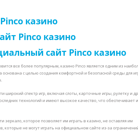
Pinco казино
айт Pinco казино
циальный сайт Pinco казино
вится все более популярным, казино Pinco является одним из наибо
 основана с целью создания комфортной и безопасной среды для иг
е.
йти широкий спектр игр, включая слоты, карточные игры, рулетку и др
последних технологий и имеют высокое качество, что обеспечивает 
ти зеркало, которое позволяет им играть в казино, не оставляя им
в, которые не могут играть на официальном сайте из-за ограничени