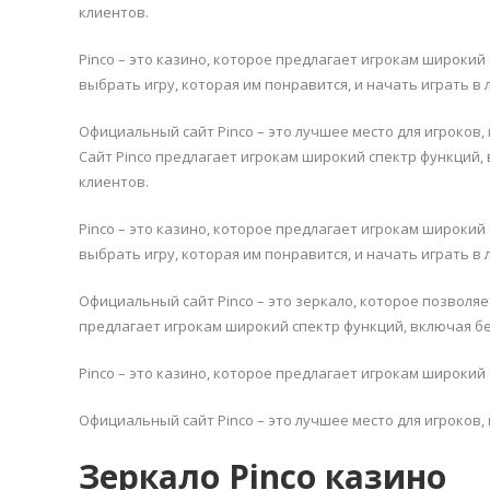
клиентов.
Pinco – это казино, которое предлагает игрокам широкий 
выбрать игру, которая им понравится, и начать играть в
Официальный сайт Pinco – это лучшее место для игроков
Сайт Pinco предлагает игрокам широкий спектр функций,
клиентов.
Pinco – это казино, которое предлагает игрокам широкий 
выбрать игру, которая им понравится, и начать играть в
Официальный сайт Pinco – это зеркало, которое позволяет
предлагает игрокам широкий спектр функций, включая бе
Pinco – это казино, которое предлагает игрокам широкий 
Официальный сайт Pinco – это лучшее место для игроков
Зеркало Pinco казино