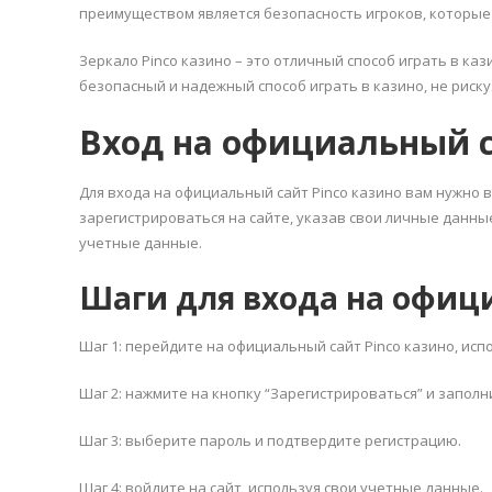
преимуществом является безопасность игроков, которые 
Зеркало Pinco казино – это отличный способ играть в каз
безопасный и надежный способ играть в казино, не риск
Вход на официальный с
Для входа на официальный сайт Pinco казино вам нужно 
зарегистрироваться на сайте, указав свои личные данные
учетные данные.
Шаги для входа на офици
Шаг 1: перейдите на официальный сайт Pinco казино, исп
Шаг 2: нажмите на кнопку “Зарегистрироваться” и заполн
Шаг 3: выберите пароль и подтвердите регистрацию.
Шаг 4: войдите на сайт, используя свои учетные данные.