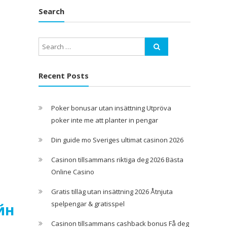
Search
Recent Posts
Poker bonusar utan insättning Utpröva
poker inte me att planter in pengar
Din guide mo Sveriges ultimat casinon 2026
Casinon tillsammans riktiga deg 2026 Bästa
Online Casino
Gratis tilläg utan insättning 2026 Åtnjuta
spelpengar & gratisspel
йн
Casinon tillsammans cashback bonus Få deg