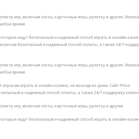
спектр игр, включая слоты, карточные игры, рулетку и другие. Игроки
 любое время.
, которые ищут безопасный и надежный способ играть в онлайн-казин
 включая безопасный и надежный способ оплаты, а также 24/7 подде
спектр игр, включая слоты, карточные игры, рулетку и другие. Игроки
 любое время.
 игрокам играть в онлайн-казино, не выходя из дома. Сайт Pinco
зопасный и надежный способ оплаты, а также 24/7 поддержку клиен
спектр игр, включая слоты, карточные игры, рулетку и другие.
, которые ищут безопасный и надежный способ играть в онлайн-казин