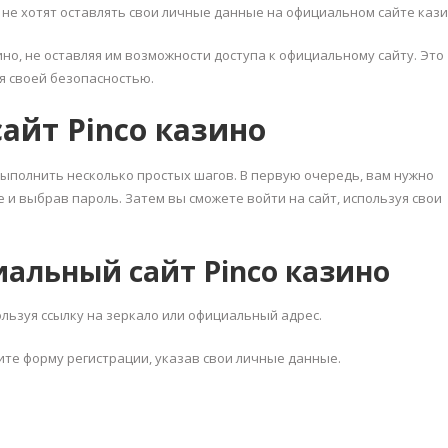
не хотят оставлять свои личные данные на официальном сайте кази
ино, не оставляя им возможности доступа к официальному сайту. Это
уя своей безопасностью.
айт Pinco казино
выполнить несколько простых шагов. В первую очередь, вам нужно
 и выбрав пароль. Затем вы сможете войти на сайт, используя свои
альный сайт Pinco казино
ользуя ссылку на зеркало или официальный адрес.
ите форму регистрации, указав свои личные данные.