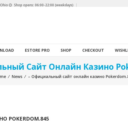
, Ohio
Shop opens: 06:00-22:00 (weekdays)
NLOAD
ESTORE PRO
SHOP
CHECKOUT
WISHL
ьный Сайт Онлайн Казино Po
me
⁄
News
⁄
– Официальный сайт онлайн казино Pokerdom.
НО POKERDOM.845