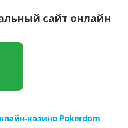
альный сайт онлайн
нлайн-казино Pokerdom