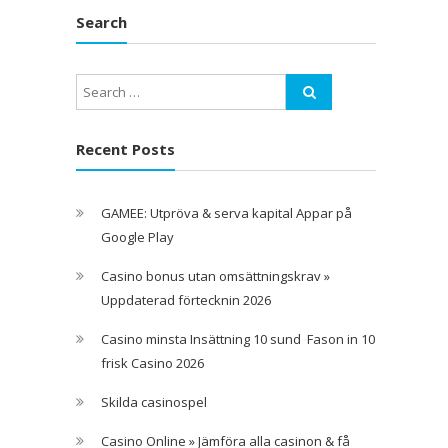
Search
Recent Posts
GAMEE: Utpröva & serva kapital Appar på
Google Play
Casino bonus utan omsättningskrav »
Uppdaterad förtecknin 2026
Casino minsta Insättning 10 sund ️ Fason in 10
frisk Casino 2026
Skilda casinospel
Casino Online » Jämföra alla casinon & få