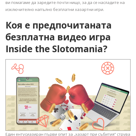
ви помагаме да заредите почти нищо, за да се насладите на
изключително напълно безплатни хазартни игри.
Коя е предпочитаната
безплатна видео игра
Inside the Slotomania?
Един ентусиазиран първи опит за „хазарт при събития“ струва