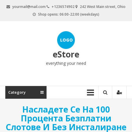
Skip
yourmail@mail.com
+1236574902
242 West Main street, Ohio
to
Shop opens: 06:00-22:00 (weekdays)
content
eStore
everything your need
Category
Насладете Се На 100
Процента Безплатни
Слотове И Без Инсталиране