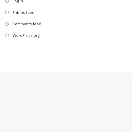
Log in
Entries feed
Comments feed
WordPress.org