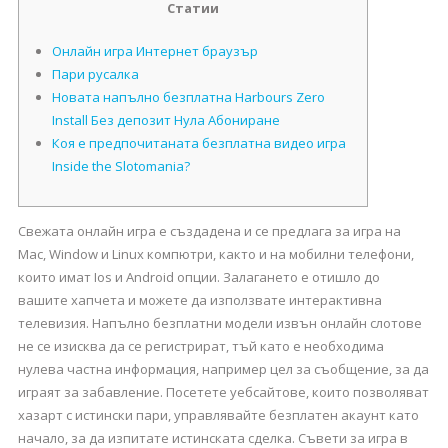
Статии
Онлайн игра Интернет браузър
Пари русалка
Новата напълно безплатна Harbours Zero
Install Без депозит Нула Абониране
Коя е предпочитаната безплатна видео игра
Inside the Slotomania?
Свежата онлайн игра е създадена и се предлага за игра на
Mac, Window и Linux компютри, както и на мобилни телефони,
които имат Ios и Android опции. Залагането е отишло до
вашите хапчета и можете да използвате интерактивна
телевизия. Напълно безплатни модели извън онлайн слотове
не се изисква да се регистрират, тъй като е необходима
нулева частна информация, например цел за съобщение, за да
играят за забавление.
Посетете уебсайтове, които позволяват
хазарт с истински пари, управлявайте безплатен акаунт като
начало, за да изпитате истинската сделка. Съвети за игра в