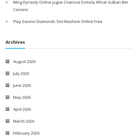
Ming Dynasty Online jogue Criancice Esmola Afinar Vulkan Bet
Cassino
Play Davinci Diamonds Slot Machine Online Free
Archives
August 2026
July 2026
June 2026
May 2026
April 2026
March 2026
February 2026