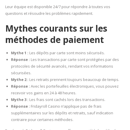
Leur équipe est disponible 24/7 pour répondre à toutes vos
questions et résoudre les problèmes rapidement.
Mythes courants sur les
méthodes de paiement
Mythe 1 :
Les dépôts par carte sont moins sécurisés.
Réponse :
Les transactions par carte sont protégées par des
protocoles de sécurité avancés, rendant vos informations
sécurisées.
Mythe 2 :
Les retraits prennent toujours beaucoup de temps.
Réponse :
Avec les portefeuilles électroniques, vous pouvez
recevoir vos gains en 24 à 48 heures.
Mythe 3 :
Les frais sont cachés lors des transactions.
Réponse :
Fridayroll Casino n’applique pas de frais
supplémentaires sur les dépôts et retraits, sauf indication
contraire pour certaines méthodes.