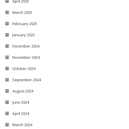
April 2025
March 2025
February 2025
January 2025
December 2024
November 2024
October 2024
September 2024
August 2024
June 2024
April 2024
March 2024