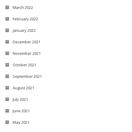
March 2022
February 2022
January 2022
December 2021
November 2021
October 2021
September 2021
August 2021
July 2021
June 2021
May 2021