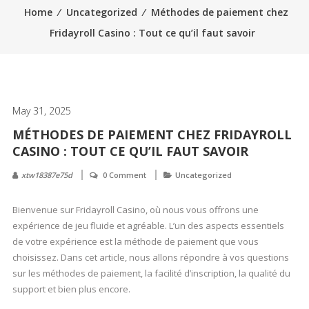
Home
⁄
Uncategorized
⁄
Méthodes de paiement chez
Fridayroll Casino : Tout ce qu’il faut savoir
May 31, 2025
MÉTHODES DE PAIEMENT CHEZ FRIDAYROLL
CASINO : TOUT CE QU’IL FAUT SAVOIR
xtw18387e75d
0 Comment
Uncategorized
Bienvenue sur Fridayroll Casino, où nous vous offrons une
expérience de jeu fluide et agréable. L’un des aspects essentiels
de votre expérience est la méthode de paiement que vous
choisissez. Dans cet article, nous allons répondre à vos questions
sur les méthodes de paiement, la facilité d’inscription, la qualité du
support et bien plus encore.