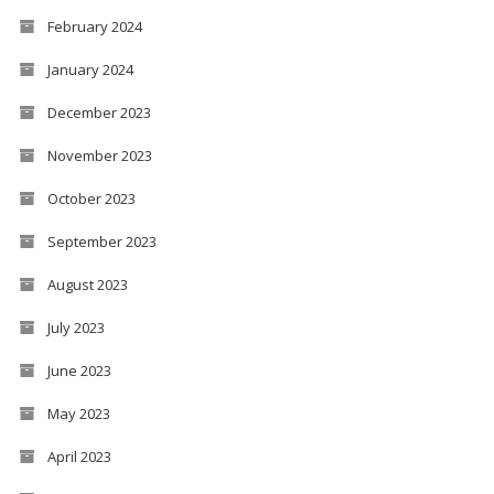
February 2024
January 2024
December 2023
November 2023
October 2023
September 2023
August 2023
July 2023
June 2023
May 2023
April 2023