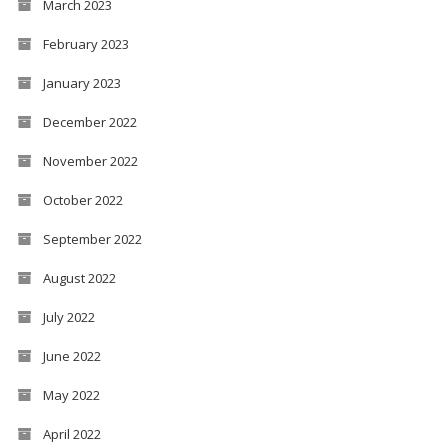
March 2023
February 2023
January 2023
December 2022
November 2022
October 2022
September 2022
August 2022
July 2022
June 2022
May 2022
April 2022