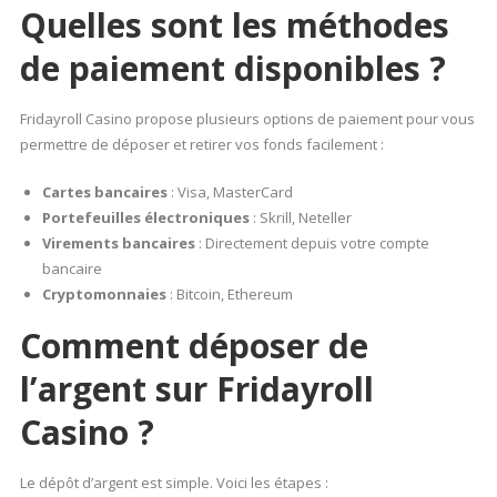
Quelles sont les méthodes
de paiement disponibles ?
Fridayroll Casino propose plusieurs options de paiement pour vous
permettre de déposer et retirer vos fonds facilement :
Cartes bancaires
: Visa, MasterCard
Portefeuilles électroniques
: Skrill, Neteller
Virements bancaires
: Directement depuis votre compte
bancaire
Cryptomonnaies
: Bitcoin, Ethereum
Comment déposer de
l’argent sur Fridayroll
Casino ?
Le dépôt d’argent est simple. Voici les étapes :