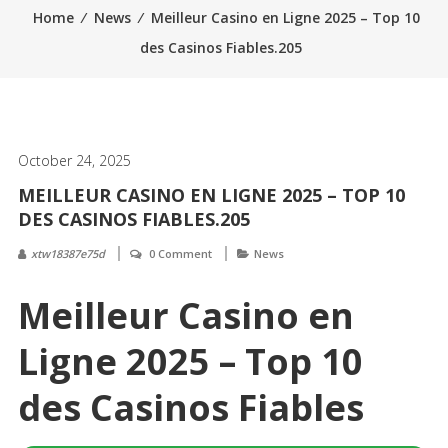
Home
⁄
News
⁄
Meilleur Casino en Ligne 2025 – Top 10
des Casinos Fiables.205
October 24, 2025
MEILLEUR CASINO EN LIGNE 2025 – TOP 10
DES CASINOS FIABLES.205
xtw18387e75d
0 Comment
News
Meilleur Casino en
Ligne 2025 – Top 10
des Casinos Fiables