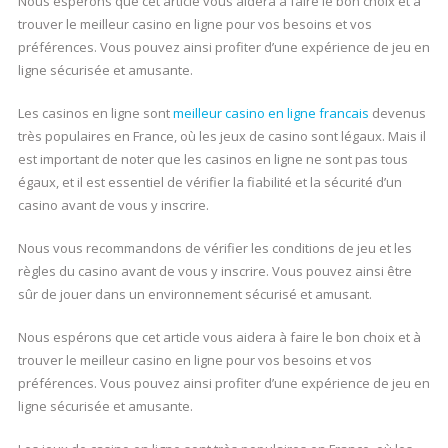
Nous espérons que cet article vous aidera à faire le bon choix et à
trouver le meilleur casino en ligne pour vos besoins et vos
préférences. Vous pouvez ainsi profiter d’une expérience de jeu en
ligne sécurisée et amusante.
Les casinos en ligne sont
meilleur casino en ligne francais
devenus
très populaires en France, où les jeux de casino sont légaux. Mais il
est important de noter que les casinos en ligne ne sont pas tous
égaux, et il est essentiel de vérifier la fiabilité et la sécurité d’un
casino avant de vous y inscrire.
Nous vous recommandons de vérifier les conditions de jeu et les
règles du casino avant de vous y inscrire. Vous pouvez ainsi être
sûr de jouer dans un environnement sécurisé et amusant.
Nous espérons que cet article vous aidera à faire le bon choix et à
trouver le meilleur casino en ligne pour vos besoins et vos
préférences. Vous pouvez ainsi profiter d’une expérience de jeu en
ligne sécurisée et amusante.