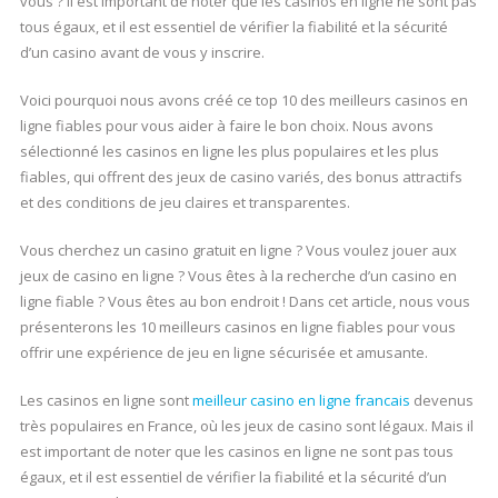
vous ? Il est important de noter que les casinos en ligne ne sont pas
tous égaux, et il est essentiel de vérifier la fiabilité et la sécurité
d’un casino avant de vous y inscrire.
Voici pourquoi nous avons créé ce top 10 des meilleurs casinos en
ligne fiables pour vous aider à faire le bon choix. Nous avons
sélectionné les casinos en ligne les plus populaires et les plus
fiables, qui offrent des jeux de casino variés, des bonus attractifs
et des conditions de jeu claires et transparentes.
Vous cherchez un casino gratuit en ligne ? Vous voulez jouer aux
jeux de casino en ligne ? Vous êtes à la recherche d’un casino en
ligne fiable ? Vous êtes au bon endroit ! Dans cet article, nous vous
présenterons les 10 meilleurs casinos en ligne fiables pour vous
offrir une expérience de jeu en ligne sécurisée et amusante.
Les casinos en ligne sont
meilleur casino en ligne francais
devenus
très populaires en France, où les jeux de casino sont légaux. Mais il
est important de noter que les casinos en ligne ne sont pas tous
égaux, et il est essentiel de vérifier la fiabilité et la sécurité d’un