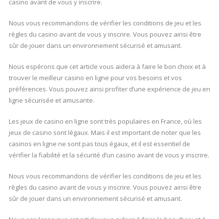
casino avant de vous y inscrire.
Nous vous recommandons de vérifier les conditions de jeu et les
règles du casino avant de vous y inscrire. Vous pouvez ainsi être
sûr de jouer dans un environnement sécurisé et amusant.
Nous espérons que cet article vous aidera à faire le bon choix et à
trouver le meilleur casino en ligne pour vos besoins et vos
préférences. Vous pouvez ainsi profiter d’une expérience de jeu en
ligne sécurisée et amusante.
Les jeux de casino en ligne sont très populaires en France, où les
jeux de casino sont légaux. Mais il est important de noter que les
casinos en ligne ne sont pas tous égaux, et il est essentiel de
vérifier la fiabilité et la sécurité d’un casino avant de vous y inscrire.
Nous vous recommandons de vérifier les conditions de jeu et les
règles du casino avant de vous y inscrire. Vous pouvez ainsi être
sûr de jouer dans un environnement sécurisé et amusant.