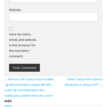
Website
Save my name,
email, and website
in this browser for
the next time I
comment.
←
Niveaux VIP et jeu responsable
1xBet Türkiye’de kullanıcı
: guide technique comparatif des
deneyimi ve arayüz.871
→
outils de sensibilisation des
meilleures plateformes de casino
Add