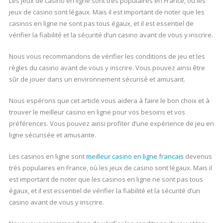
Les jeux de casino en ligne sont très populaires en France, où les
jeux de casino sont légaux. Mais il est important de noter que les
casinos en ligne ne sont pas tous égaux, et il est essentiel de
vérifier la fiabilité et la sécurité d’un casino avant de vous y inscrire.
Nous vous recommandons de vérifier les conditions de jeu et les
règles du casino avant de vous y inscrire. Vous pouvez ainsi être
sûr de jouer dans un environnement sécurisé et amusant.
Nous espérons que cet article vous aidera à faire le bon choix et à
trouver le meilleur casino en ligne pour vos besoins et vos
préférences. Vous pouvez ainsi profiter d’une expérience de jeu en
ligne sécurisée et amusante.
Les casinos en ligne sont
meilleur casino en ligne francais
devenus
très populaires en France, où les jeux de casino sont légaux. Mais il
est important de noter que les casinos en ligne ne sont pas tous
égaux, et il est essentiel de vérifier la fiabilité et la sécurité d’un
casino avant de vous y inscrire.