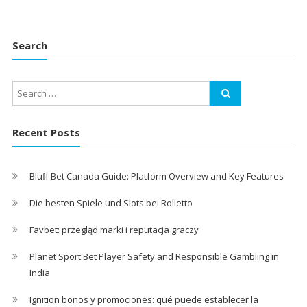
Search
Recent Posts
Bluff Bet Canada Guide: Platform Overview and Key Features
Die besten Spiele und Slots bei Rolletto
Favbet: przegląd marki i reputacja graczy
Planet Sport Bet Player Safety and Responsible Gambling in
India
Ignition bonos y promociones: qué puede establecer la