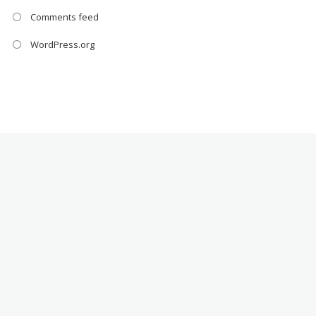
Comments feed
WordPress.org