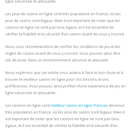
ligne sécurisée et amusante.
Les jeux de casino en ligne sont très populaires en France, où les
jeux de casino sont légaux. Mais il est important de noter que les
casinos en ligne ne sont pas tous égaux, et il est essentiel de
vérifier la fiabilité et la sécurité d’un casino avant de vous y inscrire.
Nous vous recommandons de vérifier les conditions de jeu et les
règles du casino avant de vous y inscrire. Vous pouvez ainsi être
sûr de jouer dans un environnement sécurisé et amusant.
Nous espérons que cet article vous aidera à faire le bon choix et à
trouver le meilleur casino en ligne pour vos besoins et vos
préférences. Vous pouvez ainsi profiter d’une expérience de jeu en
ligne sécurisée et amusante.
Les casinos en ligne sont
meilleur casino en ligne francais
devenus
très populaires en France, où les jeux de casino sont légaux. Mais il
est important de noter que les casinos en ligne ne sont pas tous
égaux, et il est essentiel de vérifier la fiabilité et la sécurité d’un