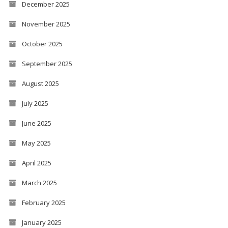
December 2025
November 2025
October 2025
September 2025
August 2025
July 2025
June 2025
May 2025
April 2025
March 2025
February 2025
January 2025