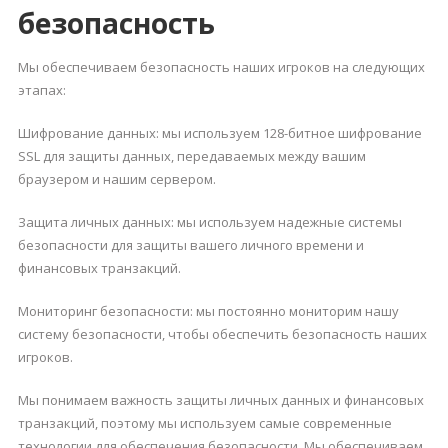
безопасность
Мы обеспечиваем безопасность наших игроков на следующих
этапах:
Шифрование данных: мы используем 128-битное шифрование
SSL для защиты данных, передаваемых между вашим
браузером и нашим сервером.
Защита личных данных: мы используем надежные системы
безопасности для защиты вашего личного времени и
финансовых транзакций.
Мониторинг безопасности: мы постоянно мониторим нашу
систему безопасности, чтобы обеспечить безопасность наших
игроков.
Мы понимаем важность защиты личных данных и финансовых
транзакций, поэтому мы используем самые современные
технологии для обеспечения безопасности. Мы обеспечиваем