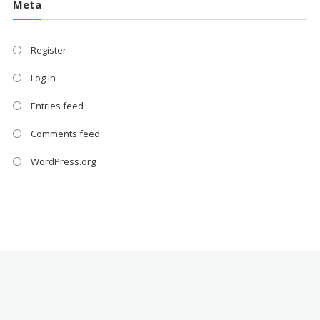
Meta
Register
Log in
Entries feed
Comments feed
WordPress.org