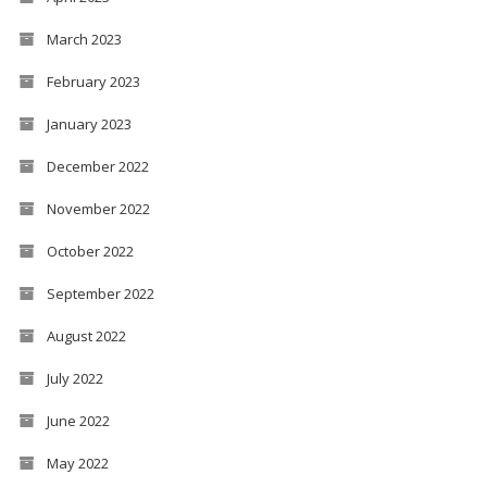
March 2023
February 2023
January 2023
December 2022
November 2022
October 2022
September 2022
August 2022
July 2022
June 2022
May 2022