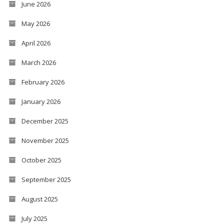
June 2026
May 2026
April 2026
March 2026
February 2026
January 2026
December 2025
November 2025
October 2025
September 2025
August 2025
July 2025