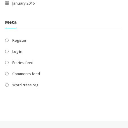
January 2016
Meta
Register
Log in
Entries feed
Comments feed
WordPress.org