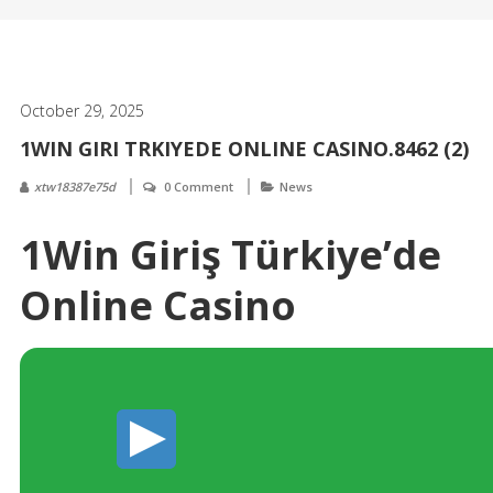
October 29, 2025
1WIN GIRI TRKIYEDE ONLINE CASINO.8462 (2)
xtw18387e75d
0 Comment
News
1Win Giriş Türkiye’de
Online Casino