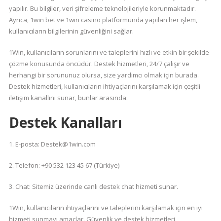
yapılır. Bu bilgiler, veri şifreleme teknolojileriyle korunmaktadır.
Ayrıca, 1win bet ve 1win casino platformunda yapılan her işlem,
kullanıcıların bilgilerinin güvenliğini sağlar.
1Win, kullanıcıların sorunlarını ve taleplerini hızlı ve etkin bir şekilde
çözme konusunda öncüdür. Destek hizmetleri, 24/7 çalışır ve
herhangi bir sorununuz olursa, size yardımcı olmak için burada.
Destek hizmetleri, kullanıcıların ihtiyaçlarını karşılamak için çeşitli
iletişim kanallını sunar, bunlar arasında:
Destek Kanalları
1. E-posta: Destek@1win.com
2. Telefon: +90 532 123 45 67 (Türkiye)
3. Chat: Sitemiz üzerinde canlı destek chat hizmeti sunar.
1Win, kullanıcıların ihtiyaçlarını ve taleplerini karşılamak için en iyi
hizmeti sunmayı amaçlar. Güvenlik ve destek hizmetleri,