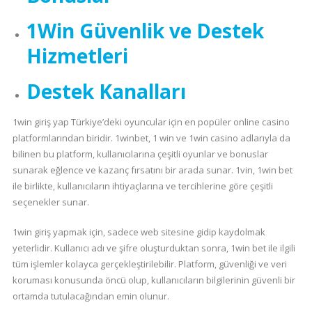
1Win Güvenlik ve Destek
Hizmetleri
Destek Kanalları
1win giriş yap Türkiye’deki oyuncular için en popüler online casino
platformlarından biridir. 1winbet, 1 win ve 1win casino adlarıyla da
bilinen bu platform, kullanıcılarına çeşitli oyunlar ve bonuslar
sunarak eğlence ve kazanç fırsatını bir arada sunar. 1vin, 1win bet
ile birlikte, kullanıcıların ihtiyaçlarına ve tercihlerine göre çeşitli
seçenekler sunar.
1win giriş yapmak için, sadece web sitesine gidip kaydolmak
yeterlidir. Kullanıcı adı ve şifre oluşturduktan sonra, 1win bet ile ilgili
tüm işlemler kolayca gerçekleştirilebilir. Platform, güvenliği ve veri
koruması konusunda öncü olup, kullanıcıların bilgilerinin güvenli bir
ortamda tutulacağından emin olunur.