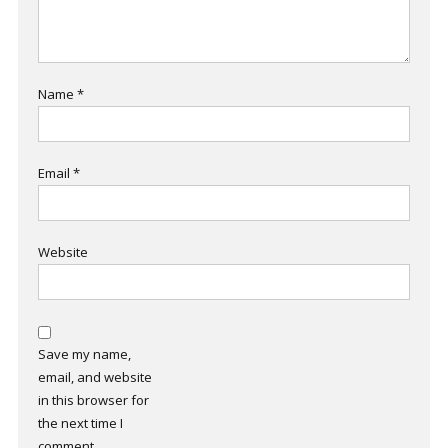
Name
*
Email
*
Website
Save my name,
email, and website
in this browser for
the next time I
comment.