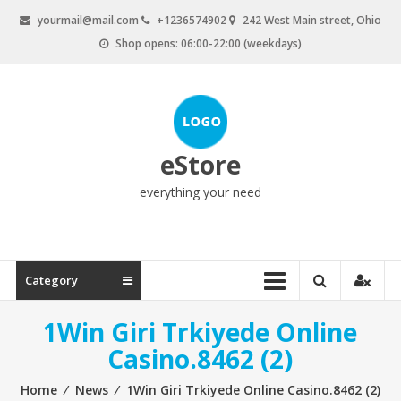
Skip
yourmail@mail.com
+1236574902
242 West Main street, Ohio
to
Shop opens: 06:00-22:00 (weekdays)
content
eStore
everything your need
Category
1Win Giri Trkiyede Online
Casino.8462 (2)
Home
⁄
News
⁄
1Win Giri Trkiyede Online Casino.8462 (2)