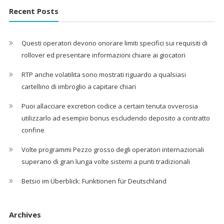
Recent Posts
Questi operatori devono onorare limiti specifici sui requisiti di
rollover ed presentare informazioni chiare ai giocatori
RTP anche volatilita sono mostrati riguardo a qualsiasi
cartellino di imbroglio a capitare chiari
Puoi allacciare excretion codice a certain tenuta ovverosia
utilizzarlo ad esempio bonus escludendo deposito a contratto
confine
Volte programmi Pezzo grosso degli operatori internazionali
superano di gran lunga volte sistemi a punti tradizionali
Betsio im Überblick: Funktionen für Deutschland
Archives