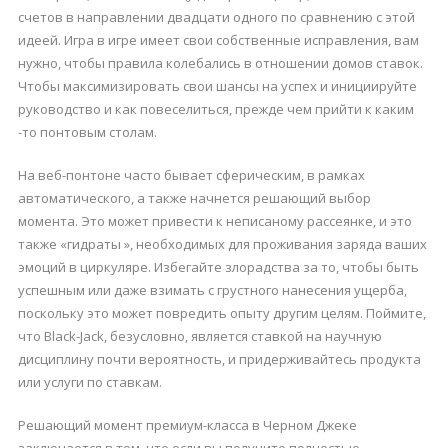
счетов в направлении двадцати одного по сравнению с этой
идеей. Игра в игре имеет свои собственные исправления, вам
нужно, чтобы правила колебались в отношении домов ставок.
Чтобы максимизировать свои шансы на успех и инициируйте
руководство и как повеселиться, прежде чем прийти к каким
-то понтовым столам.
На веб-понтоне часто бывает сферическим, в рамках
автоматического, а также начнется решающий выбор
момента. Это может привести к неписаному рассеянке, и это
также «гидраты », необходимых для проживания заряда ваших
эмоций в циркуляре. Избегайте злорадства за то, чтобы быть
успешным или даже взимать с грустного нанесения ущерба,
поскольку это может повредить опыту другим целям. Поймите,
что Black-Jack, безусловно, является ставкой на научную
дисциплину почти вероятность, и придерживайтесь продукта
или услуги по ставкам.
Решающий момент премиум-класса в Черном Джеке