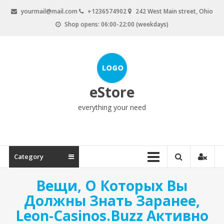
Skip
yourmail@mail.com
+1236574902
242 West Main street, Ohio
to
Shop opens: 06:00-22:00 (weekdays)
content
eStore
everything your need
Category
Вещи, О Которых Вы
Должны Знать Заранее,
Leon-Casinos.buzz Активно