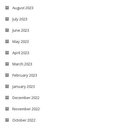
August 2023
July 2023
June 2023
May 2023
April 2023
March 2023
February 2023
January 2023
December 2022
November 2022
October 2022