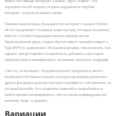
живое поставщик интернет -казино. Здесь ставки – это
хороший способ сыграть острые ощущения в палубах
интернет -казино из вашего дома.
Помимо важной игры, большинство интернет -казино Chemin
de Fer предлагают половину азартных игр, которые оказались
вместе с соответствующим компьютерным чипом.
Перечисленная здесь ставка обычно имеет низкий возврат к
Гуру (RTP) по сравнению с большим раундом, тем не менее, они,
однако, предоставляют возможность добавить некоторое
удовольствие и инициировать, возможно, выиграть ведущий.
Сайт из -за интернет -блэкджека может предложить много
возможностей банка и начать консультирование различных
других фондовых рынков, как криптография по той причине, по
которой Биткойн. Это позволяет вам гибко попробовать в
любое время и инициировать, при котором индивидуальное
желание, будь то дешево.
Вариации