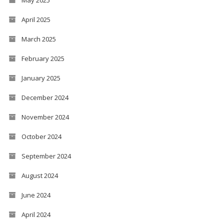
April 2025
March 2025
February 2025
January 2025
December 2024
November 2024
October 2024
September 2024
August 2024
June 2024
April 2024