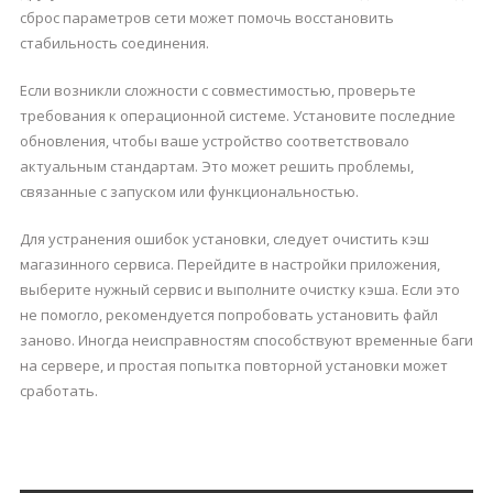
сброс параметров сети может помочь восстановить
стабильность соединения.
Если возникли сложности с совместимостью, проверьте
требования к операционной системе. Установите последние
обновления, чтобы ваше устройство соответствовало
актуальным стандартам. Это может решить проблемы,
связанные с запуском или функциональностью.
Для устранения ошибок установки, следует очистить кэш
магазинного сервиса. Перейдите в настройки приложения,
выберите нужный сервис и выполните очистку кэша. Если это
не помогло, рекомендуется попробовать установить файл
заново. Иногда неисправностям способствуют временные баги
на сервере, и простая попытка повторной установки может
сработать.