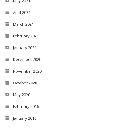
May 2021
April 2021
March 2021
February 2021
January 2021
December 2020
November 2020
October 2020
May 2020
February 2016
January 2016