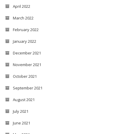
April 2022
March 2022
February 2022
January 2022
December 2021
November 2021
October 2021
September 2021
August 2021
July 2021
June 2021