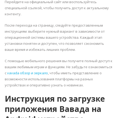
Перейдите на официальный сайт или воспользуйтесь
специальной ссылкой, чтобы получить доступ к актуальному
контенту.
После перехода на страницу, следуйте предоставленным
инструкциям: выберите нужный вариант в зависимости от
операционной системы вашего устройства. Каждый этап
установки понятен и доступен, что позволяет сэкономить
ваше время и избежать лишних проблем.
С помощью мобильного решения вы получите полный доступ к
вашим любимым играм и функциям. Не забудьте ознакомиться
с
vavada обзор и зеркало
, чтобы иметь представление о
возможности использования платформы на разных
устройствах и оперативно узнать о новинках.
Инструкция по загрузке
приложения Вавада на