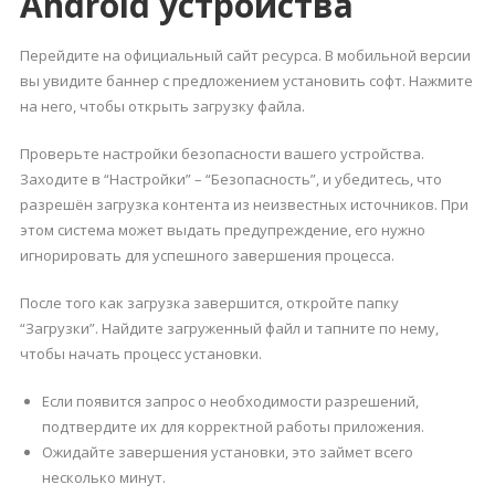
Android устройства
Перейдите на официальный сайт ресурса. В мобильной версии
вы увидите баннер с предложением установить софт. Нажмите
на него, чтобы открыть загрузку файла.
Проверьте настройки безопасности вашего устройства.
Заходите в “Настройки” – “Безопасность”, и убедитесь, что
разрешён загрузка контента из неизвестных источников. При
этом система может выдать предупреждение, его нужно
игнорировать для успешного завершения процесса.
После того как загрузка завершится, откройте папку
“Загрузки”. Найдите загруженный файл и тапните по нему,
чтобы начать процесс установки.
Если появится запрос о необходимости разрешений,
подтвердите их для корректной работы приложения.
Ожидайте завершения установки, это займет всего
несколько минут.