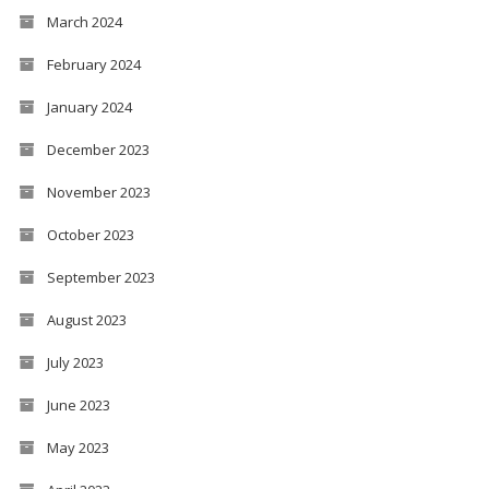
March 2024
February 2024
January 2024
December 2023
November 2023
October 2023
September 2023
August 2023
July 2023
June 2023
May 2023