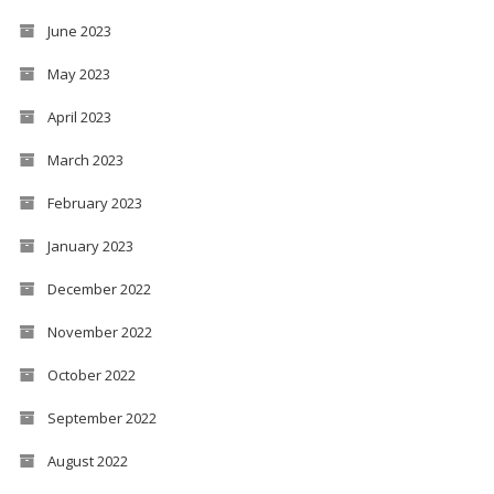
June 2023
May 2023
April 2023
March 2023
February 2023
January 2023
December 2022
November 2022
October 2022
September 2022
August 2022