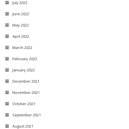
July 2022
June 2022
May 2022
April 2022
March 2022
February 2022
January 2022
December 2021
November 2021
October 2021
September 2021
August 2021