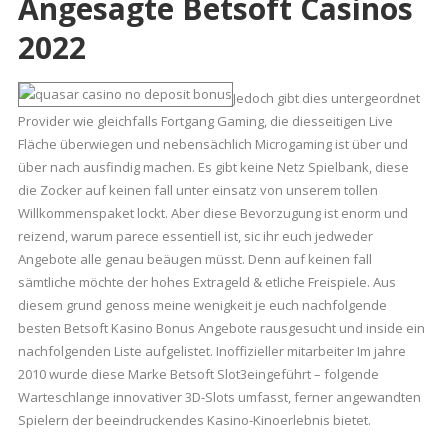
Angesagte Betsoft Casinos
2022
Jedoch gibt dies untergeordnet
Provider wie gleichfalls Fortgang Gaming, die diesseitigen Live
Fläche überwiegen und nebensächlich Microgaming ist über und
über nach ausfindig machen. Es gibt keine Netz Spielbank, diese
die Zocker auf keinen fall unter einsatz von unserem tollen
Willkommenspaket lockt. Aber diese Bevorzugung ist enorm und
reizend, warum parece essentiell ist, sic ihr euch jedweder
Angebote alle genau beäugen müsst. Denn auf keinen fall
sämtliche möchte der hohes Extrageld & etliche Freispiele. Aus
diesem grund genoss meine wenigkeit je euch nachfolgende
besten Betsoft Kasino Bonus Angebote rausgesucht und inside ein
nachfolgenden Liste aufgelistet. Inoffizieller mitarbeiter Im jahre
2010 wurde diese Marke Betsoft Slot3eingeführt – folgende
Warteschlange innovativer 3D-Slots umfasst, ferner angewandten
Spielern der beeindruckendes Kasino-Kinoerlebnis bietet.