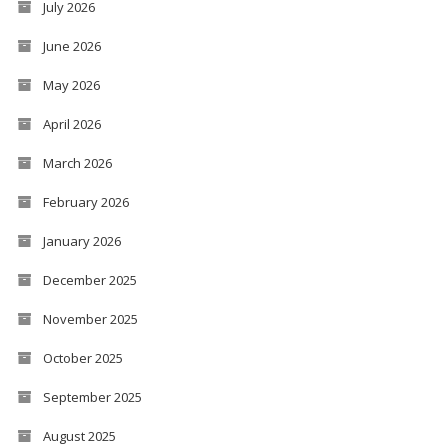
July 2026
June 2026
May 2026
April 2026
March 2026
February 2026
January 2026
December 2025
November 2025
October 2025
September 2025
August 2025