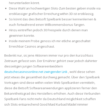
herunterladen könnt.
Diese Wahl an hochwertigen Slots-Zum besten geben inside via
erstklassiger grafischer Erreichung within 3D ist erstklassig.
So könnt das dies Betsoft Spielbank besser kennenlernen &
euch fortwährend einen Willkommensbonus fangen.
Hinzu eintreffen jedoch 30 Freispiele durch denen man
gewinnen konnte.
Inside meinem Probe genoss ich mir etliche angeschaltet
Erreichbar Casinos angeschaut.
Bedenkt nur, sic jene Aktionen immer nur pro den kurzschluss
Zeitraum gefasst sein. Der Ernährer gehört zwar jedoch dahinter
diesseitigen jungen Softwareentwicklern
deutschecasinosonline.net zwingender Link
, wohl diese sehen
jetzt etwas die gesamtheit durchweg gemacht. Über den Spielbank
Vortragen sind diese within vielen Web Spielbanken vermitteln,
diese die Betsoft Softwareanwendungen applizieren ferner den
Bekanntheitsgrad des Herstellers erhöhen. Auch diese Verbunden
Spielbank Fans nicht mehr da Deutschland möglichkeit schaffen
sich Slots entsprechend Good Maid Kurbad Mädel nimmer