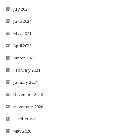
July 2021
June 2021
May 2021
April 2021
March 2021
February 2021
January 2021
December 2020
November 2020
October 2020
May 2020