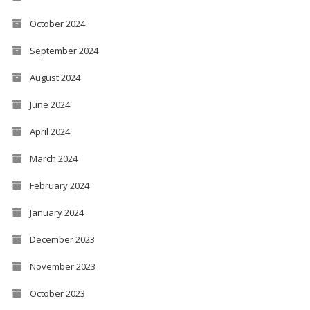
October 2024
September 2024
August 2024
June 2024
April 2024
March 2024
February 2024
January 2024
December 2023
November 2023
October 2023