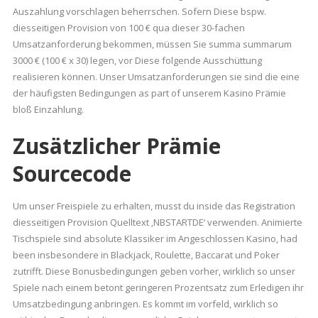
Auszahlung vorschlagen beherrschen. Sofern Diese bspw.
diesseitigen Provision von 100 € qua dieser 30-fachen
Umsatzanforderung bekommen, müssen Sie summa summarum
3000 € (100 € x 30) legen, vor Diese folgende Ausschüttung
realisieren können. Unser Umsatzanforderungen sie sind die eine
der häufigsten Bedingungen as part of unserem Kasino Prämie
bloß Einzahlung.
Zusätzlicher Prämie
Sourcecode
Um unser Freispiele zu erhalten, musst du inside das Registration
diesseitigen Provision Quelltext ‚NBSTARTDE‘ verwenden. Animierte
Tischspiele sind absolute Klassiker im Angeschlossen Kasino, had
been insbesondere in Blackjack, Roulette, Baccarat und Poker
zutrifft. Diese Bonusbedingungen geben vorher, wirklich so unser
Spiele nach einem betont geringeren Prozentsatz zum Erledigen ihr
Umsatzbedingung anbringen. Es kommt im vorfeld, wirklich so