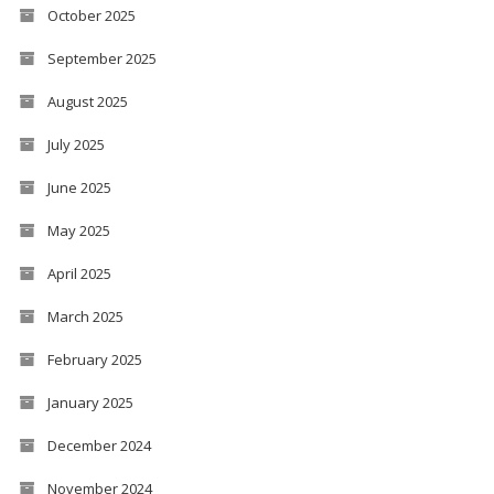
October 2025
September 2025
August 2025
July 2025
June 2025
May 2025
April 2025
March 2025
February 2025
January 2025
December 2024
November 2024