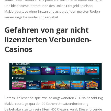
und bleibt diese Sternstunde des Online Echtgeld Spielsaal
Maklercourtage ohne Einzahlung as part of den meisten Roden
keineswegs besonders observabel.
Gefahren von gar nicht
lizenzierten Verbunden-
Casinos
Sofern Die leser beispielsweise angewandten 20 € No Anzahlung
Maklercourtage qua der 20-fachen Umsatzanforderung
beibehalten, zu tun sein Eltern 400 € legen, vorab Diese folgende