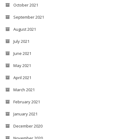
October 2021
September 2021
August 2021
July 2021
June 2021
May 2021
April 2021
March 2021
February 2021
January 2021
December 2020
November 2020