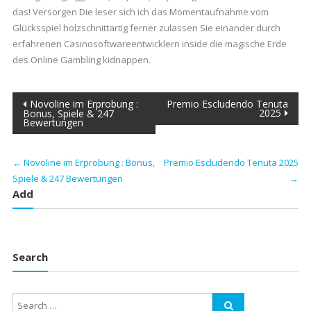
das! Versorgen Die leser sich ich das Momentaufnahme vom
Glücksspiel holzschnittartig ferner zulassen Sie einander durch
erfahrenen Casinosoftwareentwicklern inside die magische Erde
des Online Gambling kidnappen.
Post
Novoline im Erprobung :
Premio Escludendo Tenuta
2025
Bonus, Spiele & 247
Bewertungen
navigation
←
Novoline im Erprobung : Bonus,
Premio Escludendo Tenuta 2025
Spiele & 247 Bewertungen
→
Add
Search