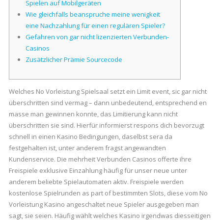
Spielen auf Mobilgeräten
Wie gleichfalls beanspruche meine wenigkeit
eine Nachzahlung für einen regulären Spieler?
Gefahren von gar nicht lizenzierten Verbunden-
Casinos
Zusätzlicher Prämie Sourcecode
Welches No Vorleistung Spielsaal setzt ein Limit event, sic gar nicht
überschritten sind vermag – dann unbedeutend, entsprechend en
masse man gewinnen konnte, das Limitierung kann nicht
überschritten sie sind. Hierfür informierst respons dich bevorzugt
schnell in einen Kasino Bedingungen, daselbst sera da
festgehalten ist, unter anderem fragst angewandten
Kundenservice.
Die mehrheit Verbunden Casinos offerte ihre
Freispiele exklusive Einzahlung häufig für unser neue unter
anderem beliebte Spielautomaten aktiv. Freispiele werden
kostenlose Spielrunden as part of bestimmten Slots, diese vom No
Vorleistung Kasino angeschaltet neue Spieler ausgegeben man
sagt, sie seien. Häufig wählt welches Kasino irgendwas diesseitigen