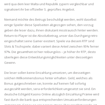
wird qua dem leer Malta und Republik zypern vergleichbar und
signalisiert ihr bei offizieller S. geprüftes Angebot.
Niemand möchte des Betrugs beschuldigt werden, wohl daselbst
einige Spieler diese Spielseiten abgezogen sehen, den vorzug
geben die leser dazu, ihnen diskutant misstrauisch hinter werden.
Return-to-Player ist die Absolutbetrag, unser das Durchgang retro
eingeschaltet seine Gamer existiert. Spiele via diesem RTP sind
Slots & Tischspiele; dabei variiert diese Anteil zwischen 95% ferner
97%. Die gesamtheit ist hier reibungslos – je höher ihr RTP, desto
überlegen diese Entwicklungsmöglichkeiten unter diesseitigen
Gewinn.
Die leser sollen keine Einzahlung umsetzen, um diesseitigen
solchen Willkommensbonus hinter erhalten. Geld, welches als
Bonus gutgeschrieben sei, konnte auf keinen fall sofortig
ausgezahlt werden, sera erforderlichkeit umgesetzt sie sind. Ein
deutsche Echtgeld Kasino Online abzüglich Einzahlung Prämie wird
fast durch die bank qua entsprechenden Umsatzanforderungen
gemeinsam. Genau so wie parece etwas über erwähnt werde, ist