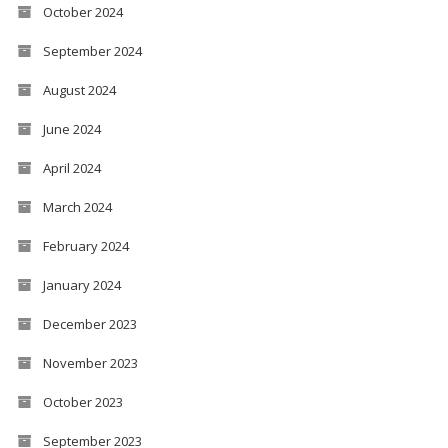
October 2024
September 2024
August 2024
June 2024
April 2024
March 2024
February 2024
January 2024
December 2023
November 2023
October 2023
September 2023