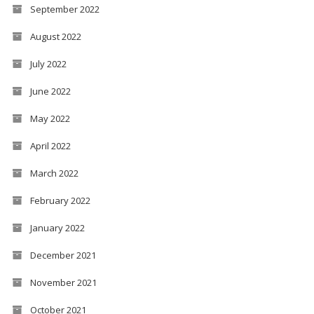
September 2022
August 2022
July 2022
June 2022
May 2022
April 2022
March 2022
February 2022
January 2022
December 2021
November 2021
October 2021