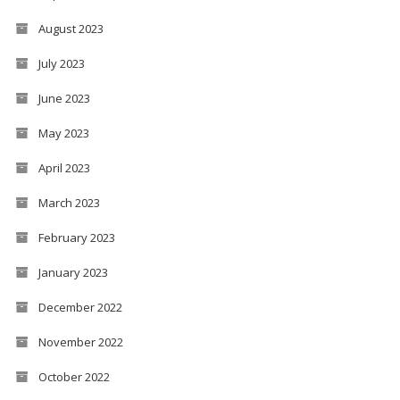
August 2023
July 2023
June 2023
May 2023
April 2023
March 2023
February 2023
January 2023
December 2022
November 2022
October 2022