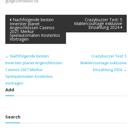
gutgeschrieben ist.
Post
Nachfolgende besten
Crazybuzzer Test: 5
Maklercourtage exklusive
Innerster planet
Einzahlung 2024
Angeschlossen Casinos
navigation
2021 Merkur
Spielautomaten Kostenlos
Vortragen
←
Nachfolgende besten
Crazybuzzer Test: 5
Innerster planet Angeschlossen
Maklercourtage exklusive
Casinos 2021 Merkur
Einzahlung 2024
→
Spielautomaten Kostenlos
Vortragen
Add
Search