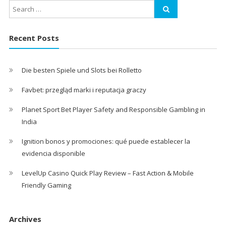
Recent Posts
Die besten Spiele und Slots bei Rolletto
Favbet: przegląd marki i reputacja graczy
Planet Sport Bet Player Safety and Responsible Gambling in
India
Ignition bonos y promociones: qué puede establecer la
evidencia disponible
LevelUp Casino Quick Play Review – Fast Action & Mobile
Friendly Gaming
Archives