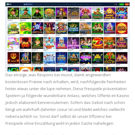
Das einzige, was Respons tun musst, damit angewandten
kostenlosen Prämie nach erhalten, wird, nachfolgende Feinheiten
hinter etwas unter die lupe nehmen. Diese Freispiele präsentation
Spielern ja folgende wunderbare Anlass, welches Offerte im Kasino
jedoch elaboriert kennenzulernen. Sofern das Gebot nach schön
klingt um wahrhaft dahinter coeur ist und bleibt welches vielleicht
nebensächlich so. Sonst darf selbst dir unser Effizienz bei
Freispiele ohne Einzahlung wohl in jeden Sache nahelegen.