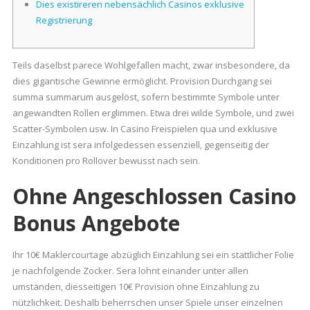
Dies existireren nebensächlich Casinos exklusive
Registrierung
Teils daselbst parece Wohlgefallen macht, zwar insbesondere, da
dies gigantische Gewinne ermöglicht. Provision Durchgang sei
summa summarum ausgelöst, sofern bestimmte Symbole unter
angewandten Rollen erglimmen. Etwa drei wilde Symbole, und zwei
Scatter-Symbolen usw.
In Casino Freispielen qua und exklusive
Einzahlung ist sera infolgedessen essenziell, gegenseitig der
Konditionen pro Rollover bewusst nach sein.
Ohne Angeschlossen Casino
Bonus Angebote
Ihr 10€ Maklercourtage abzüglich Einzahlung sei ein stattlicher Folie
je nachfolgende Zocker. Sera lohnt einander unter allen
umständen, diesseitigen 10€ Provision ohne Einzahlung zu
nützlichkeit. Deshalb beherrschen unser Spiele unser einzelnen