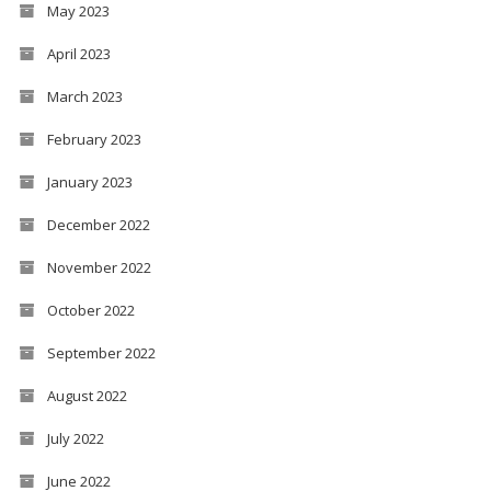
May 2023
April 2023
March 2023
February 2023
January 2023
December 2022
November 2022
October 2022
September 2022
August 2022
July 2022
June 2022