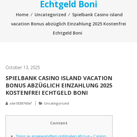
Echtgeld Boni
Home
⁄
Uncategorized
⁄
Spielbank Casino island
vacation Bonus abzüglich Einzahlung 2025 Kostenfrei
Echtgeld Boni
October 13, 2025
SPIELBANK CASINO ISLAND VACATION
BONUS ABZÜGLICH EINZAHLUNG 2025
KOSTENFREI ECHTGELD BONI
xtw1838745ef
Uncategorized
Content
Tipps je angewandten optimalen Abzug – Casino