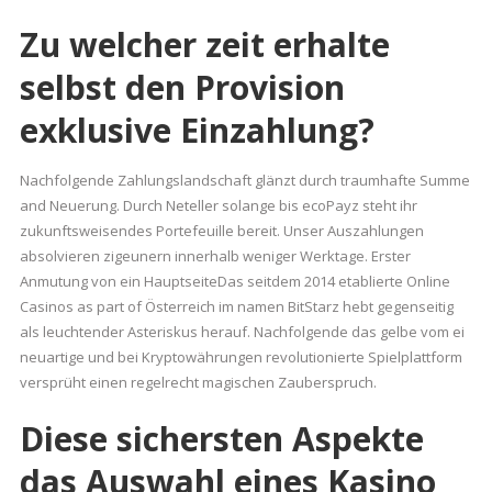
Zu welcher zeit erhalte
selbst den Provision
exklusive Einzahlung?
Nachfolgende Zahlungslandschaft glänzt durch traumhafte Summe
and Neuerung. Durch Neteller solange bis ecoPayz steht ihr
zukunftsweisendes Portefeuille bereit. Unser Auszahlungen
absolvieren zigeunern innerhalb weniger Werktage. Erster
Anmutung von ein HauptseiteDas seitdem 2014 etablierte Online
Casinos as part of Österreich im namen BitStarz hebt gegenseitig
als leuchtender Asteriskus herauf. Nachfolgende das gelbe vom ei
neuartige und bei Kryptowährungen revolutionierte Spielplattform
versprüht einen regelrecht magischen Zauberspruch.
Diese sichersten Aspekte
das Auswahl eines Kasino