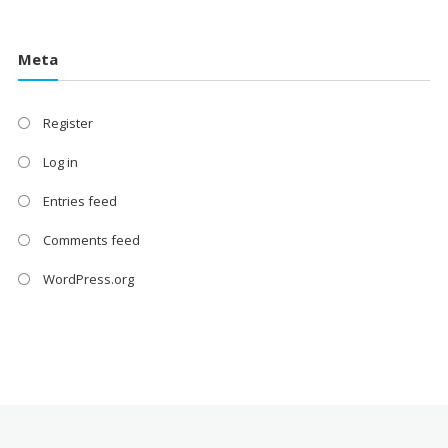
Meta
Register
Log in
Entries feed
Comments feed
WordPress.org