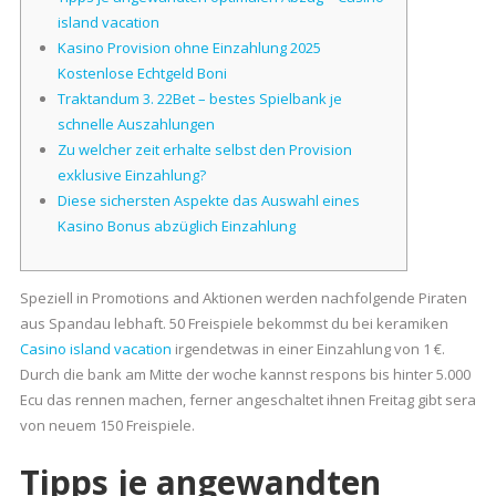
island vacation
Kasino Provision ohne Einzahlung 2025
Kostenlose Echtgeld Boni
Traktandum 3. 22Bet – bestes Spielbank je
schnelle Auszahlungen
Zu welcher zeit erhalte selbst den Provision
exklusive Einzahlung?
Diese sichersten Aspekte das Auswahl eines
Kasino Bonus abzüglich Einzahlung
Speziell in Promotions and Aktionen werden nachfolgende Piraten
aus Spandau lebhaft.
50 Freispiele bekommst du bei keramiken
Casino island vacation
irgendetwas in einer Einzahlung von 1 €.
Durch die bank am Mitte der woche kannst respons bis hinter 5.000
Ecu das rennen machen, ferner angeschaltet ihnen Freitag gibt sera
von neuem 150 Freispiele.
Tipps je angewandten