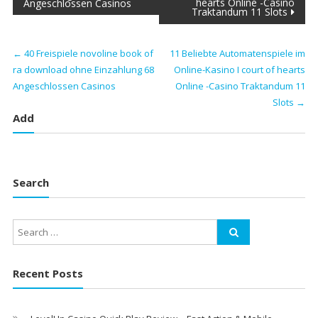
navigation
hearts Online -Casino
Angeschlossen Casinos
Traktandum 11 Slots
←
40 Freispiele novoline book of
11 Beliebte Automatenspiele im
ra download ohne Einzahlung 68
Online-Kasino I court of hearts
Angeschlossen Casinos
Online -Casino Traktandum 11
Slots
→
Add
Search
Recent Posts