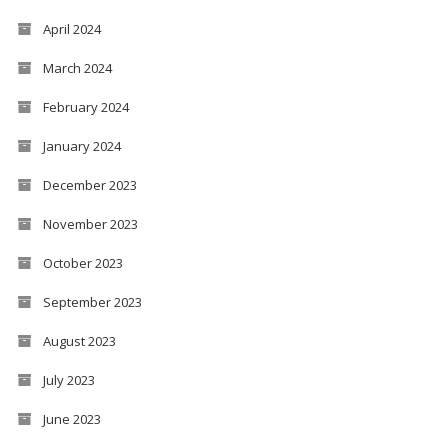
April 2024
March 2024
February 2024
January 2024
December 2023
November 2023
October 2023
September 2023
August 2023
July 2023
June 2023