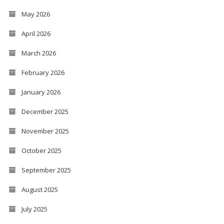
May 2026
April 2026
March 2026
February 2026
January 2026
December 2025
November 2025
October 2025
September 2025
August 2025
July 2025