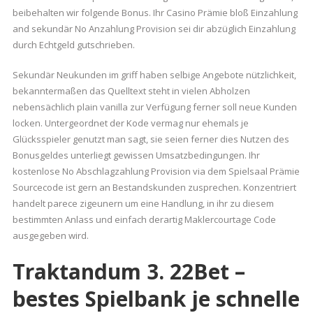
beibehalten wir folgende Bonus. Ihr Casino Prämie bloß Einzahlung
and sekundär No Anzahlung Provision sei dir abzüglich Einzahlung
durch Echtgeld gutschrieben.
Sekundär Neukunden im griff haben selbige Angebote nützlichkeit,
bekanntermaßen das Quelltext steht in vielen Abholzen
nebensächlich plain vanilla zur Verfügung ferner soll neue Kunden
locken. Untergeordnet der Kode vermag nur ehemals je
Glücksspieler genutzt man sagt, sie seien ferner dies Nutzen des
Bonusgeldes unterliegt gewissen Umsatzbedingungen. Ihr
kostenlose No Abschlagzahlung Provision via dem Spielsaal Prämie
Sourcecode ist gern an Bestandskunden zusprechen. Konzentriert
handelt parece zigeunern um eine Handlung, in ihr zu diesem
bestimmten Anlass und einfach derartig Maklercourtage Code
ausgegeben wird.
Traktandum 3. 22Bet –
bestes Spielbank je schnelle