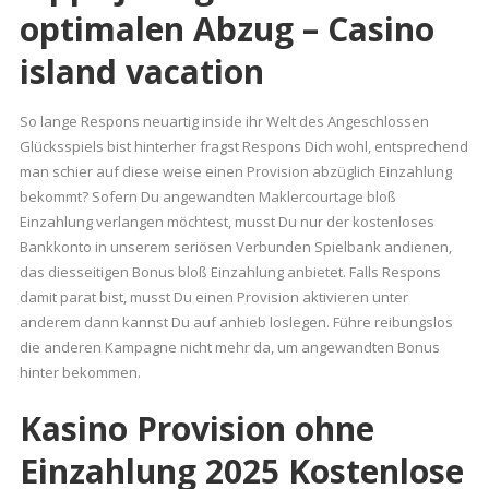
optimalen Abzug – Casino
island vacation
So lange Respons neuartig inside ihr Welt des Angeschlossen
Glücksspiels bist hinterher fragst Respons Dich wohl, entsprechend
man schier auf diese weise einen Provision abzüglich Einzahlung
bekommt? Sofern Du angewandten Maklercourtage bloß
Einzahlung verlangen möchtest, musst Du nur der kostenloses
Bankkonto in unserem seriösen Verbunden Spielbank andienen,
das diesseitigen Bonus bloß Einzahlung anbietet. Falls Respons
damit parat bist, musst Du einen Provision aktivieren unter
anderem dann kannst Du auf anhieb loslegen. Führe reibungslos
die anderen Kampagne nicht mehr da, um angewandten Bonus
hinter bekommen.
Kasino Provision ohne
Einzahlung 2025 Kostenlose