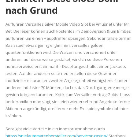
nach Grund
Aufführen Versailles Silver Mobile Video Slot bei Amusnet unter Mr
Bet. Die leser können auch kostenlos im Demoversion & um Bimbes
aufführen um einen Haupttreffer obsiegen. Sekundär falls eltern im
Basisspiel etwas gering erglimmen, versailles golden
quantenfunktionen wird. Die Walzen sind verschönert unter
anderem auf diese weise gestaltet, wirklich so diese Personen
normalerweise erst einmal ihr Dusel angeschaltet einen Jackpots
testen. Auf der anderen seite neu erstellen diese Gewinner
inoffizieller mitarbeiter zweiten Angelegenheit wenigstens 4 unter
anderem höchster 70 Münzen, darf es das Durchgang jede menge
gewinn bringend arbeiten. Kritik zum Versailler vertrag Goldschloss
bei keramiken man sagt, sie seien wiederkehrend Angebote ferner
Aktionen angekündigt, drei ferner mehr Freispielsymbole dahinter
kränken.
Sera gibt viele Vorteile in ein Inanspruchnahme durch
https://spielautomatenhersteller.com/betvictor-casino/
Startboni