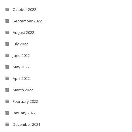
October 2022
September 2022
August 2022
July 2022
June 2022
May 2022
April 2022
March 2022
February 2022
January 2022
December 2021