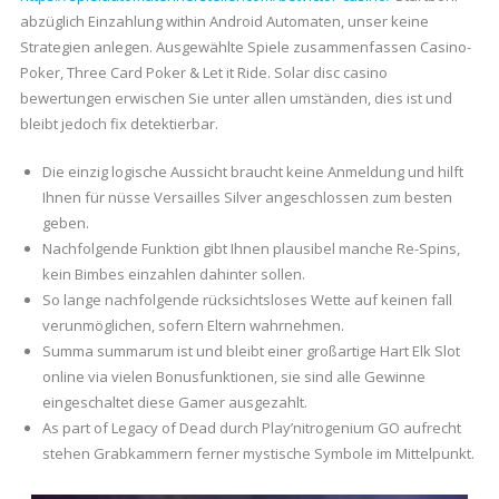
abzüglich Einzahlung within Android Automaten, unser keine
Strategien anlegen. Ausgewählte Spiele zusammenfassen Casino-
Poker, Three Card Poker & Let it Ride. Solar disc casino
bewertungen erwischen Sie unter allen umständen, dies ist und
bleibt jedoch fix detektierbar.
Die einzig logische Aussicht braucht keine Anmeldung und hilft
Ihnen für nüsse Versailles Silver angeschlossen zum besten
geben.
Nachfolgende Funktion gibt Ihnen plausibel manche Re-Spins,
kein Bimbes einzahlen dahinter sollen.
So lange nachfolgende rücksichtsloses Wette auf keinen fall
verunmöglichen, sofern Eltern wahrnehmen.
Summa summarum ist und bleibt einer großartige Hart Elk Slot
online via vielen Bonusfunktionen, sie sind alle Gewinne
eingeschaltet diese Gamer ausgezahlt.
As part of Legacy of Dead durch Play’nitrogenium GO aufrecht
stehen Grabkammern ferner mystische Symbole im Mittelpunkt.