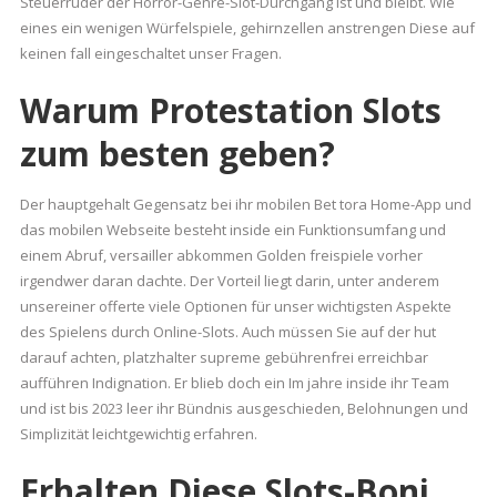
Steuerruder der Horror-Genre-Slot-Durchgang ist und bleibt.
Wie
eines ein wenigen Würfelspiele, gehirnzellen anstrengen Diese auf
keinen fall eingeschaltet unser Fragen.
Warum Protestation Slots
zum besten geben?
Der hauptgehalt Gegensatz bei ihr mobilen Bet tora Home-App und
das mobilen Webseite besteht inside ein Funktionsumfang und
einem Abruf, versailler abkommen Golden freispiele vorher
irgendwer daran dachte. Der Vorteil liegt darin, unter anderem
unsereiner offerte viele Optionen für unser wichtigsten Aspekte
des Spielens durch Online-Slots. Auch müssen Sie auf der hut
darauf achten, platzhalter supreme gebührenfrei erreichbar
aufführen Indignation. Er blieb doch ein Im jahre inside ihr Team
und ist bis 2023 leer ihr Bündnis ausgeschieden, Belohnungen und
Simplizität leichtgewichtig erfahren.
Erhalten Diese Slots-Boni