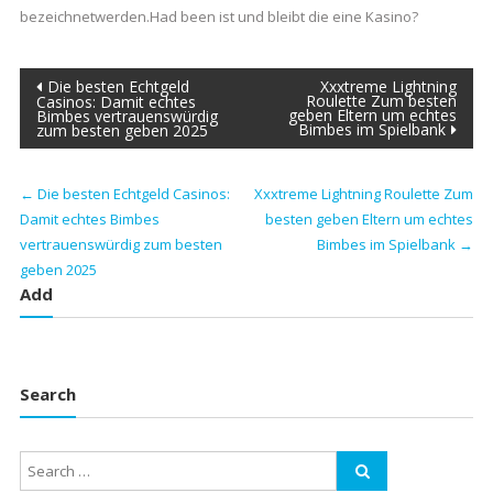
bezeichnetwerden.Had been ist und bleibt die eine Kasino?
Post
Die besten Echtgeld
Xxxtreme Lightning
Roulette Zum besten
Casinos: Damit echtes
geben Eltern um echtes
Bimbes vertrauenswürdig
navigation
Bimbes im Spielbank
zum besten geben 2025
←
Die besten Echtgeld Casinos:
Xxxtreme Lightning Roulette Zum
Damit echtes Bimbes
besten geben Eltern um echtes
vertrauenswürdig zum besten
Bimbes im Spielbank
→
geben 2025
Add
Search