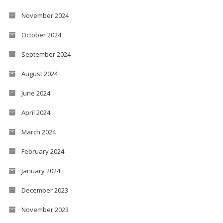
November 2024
October 2024
September 2024
August 2024
June 2024
April 2024
March 2024
February 2024
January 2024
December 2023
November 2023