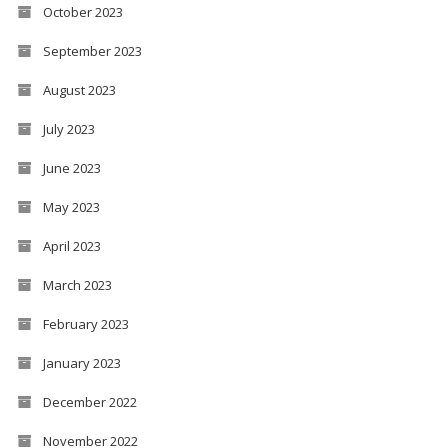
October 2023
September 2023
August 2023
July 2023
June 2023
May 2023
April 2023
March 2023
February 2023
January 2023
December 2022
November 2022