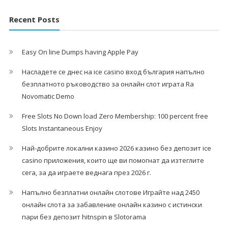
Recent Posts
Easy On line Dumps having Apple Pay
Насладете се днес на ice casino вход българия напълно
безплатното ръководство за онлайн слот играта Ra
Novomatic Demo
Free Slots No Down load Zero Membership: 100 percent free
Slots Instantaneous Enjoy
Най-добрите локални казино 2026 казино без депозит ice
casino приложения, които ще ви помогнат да изтеглите
сега, за да играете веднага през 2026 г.
Напълно безплатни онлайн слотове Играйте над 2450
онлайн слота за забавление онлайн казино с истински
пари без депозит hitnspin в Slotorama