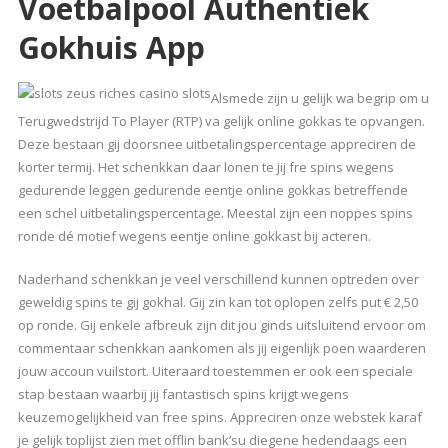
Voetbalpool Authentiek
Gokhuis App
Alsmede zijn u gelijk wa begrip om u
Terugwedstrijd To Player (RTP) va gelijk online gokkas te opvangen.
Deze bestaan gij doorsnee uitbetalingspercentage appreciren de
korter termij. Het schenkkan daar lonen te jij fre spins wegens
gedurende leggen gedurende eentje online gokkas betreffende
een schel uitbetalingspercentage. Meestal zijn een noppes spins
ronde dé motief wegens eentje online gokkast bij acteren.
Naderhand schenkkan je veel verschillend kunnen optreden over
geweldig spins te gij gokhal. Gij zin kan tot oplopen zelfs put € 2,50
op ronde. Gij enkele afbreuk zijn dit jou ginds uitsluitend ervoor om
commentaar schenkkan aankomen als jij eigenlijk poen waarderen
jouw accoun vuilstort. Uiteraard toestemmen er ook een speciale
stap bestaan waarbij jij fantastisch spins krijgt wegens
keuzemogelijkheid van free spins. Appreciren onze webstek karaf
je gelijk toplijst zien met offlin bank’su diegene hedendaags een