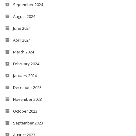
September 2024
August 2024
June 2024
April 2024
March 2024
February 2024
January 2024
December 2023
November 2023
October 2023
September 2023
August 2023