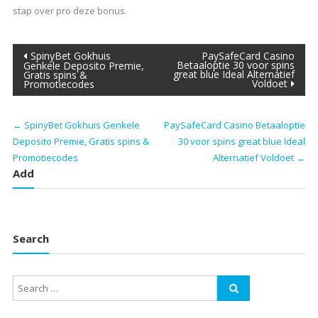
stap over pro deze bonus.
Post
SpinyBet Gokhuis
PaySafeCard Casino
Betaaloptie 30 voor spins
Genkele Deposito Premie,
great blue Ideal Alternatief
Gratis spins &
navigation
Voldoet
Promotiecodes
←
SpinyBet Gokhuis Genkele
PaySafeCard Casino Betaaloptie
Deposito Premie, Gratis spins &
30 voor spins great blue Ideal
Promotiecodes
Alternatief Voldoet
→
Add
Search