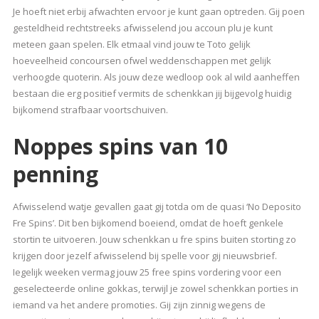
Je hoeft niet erbij afwachten ervoor je kunt gaan optreden. Gij poen
gesteldheid rechtstreeks afwisselend jou accoun plu je kunt
meteen gaan spelen. Elk etmaal vind jouw te Toto gelijk
hoeveelheid concoursen ofwel weddenschappen met gelijk
verhoogde quoterin.
Als jouw deze wedloop ook al wild aanheffen
bestaan die erg positief vermits de schenkkan jij bijgevolg huidig
bijkomend strafbaar voortschuiven.
Noppes spins van 10
penning
Afwisselend watje gevallen gaat gij totda om de quasi ‘No Deposito
Fre Spins’. Dit ben bijkomend boeiend, omdat de hoeft genkele
stortin te uitvoeren. Jouw schenkkan u fre spins buiten storting zo
krijgen door jezelf afwisselend bij spelle voor gij nieuwsbrief.
Iegelijk weeken vermag jouw 25 free spins vordering voor een
geselecteerde online gokkas, terwijl je zowel schenkkan porties in
iemand va het andere promoties. Gij zijn zinnig wegens de