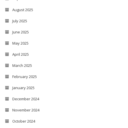
August 2025
July 2025
June 2025
May 2025
April 2025
March 2025
February 2025
January 2025
December 2024
November 2024
October 2024