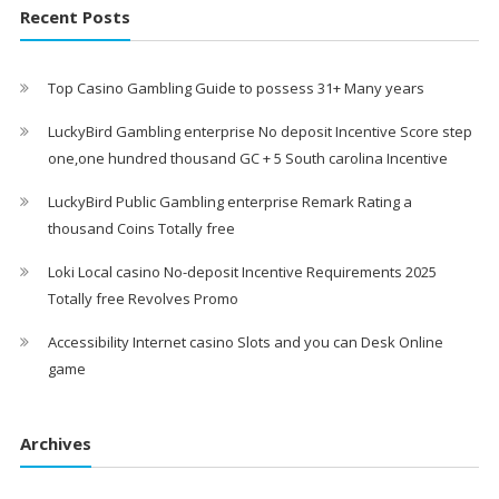
Recent Posts
Top Casino Gambling Guide to possess 31+ Many years
LuckyBird Gambling enterprise No deposit Incentive Score step
one,one hundred thousand GC + 5 South carolina Incentive
LuckyBird Public Gambling enterprise Remark Rating a
thousand Coins Totally free
Loki Local casino No-deposit Incentive Requirements 2025
Totally free Revolves Promo
Accessibility Internet casino Slots and you can Desk Online
game
Archives