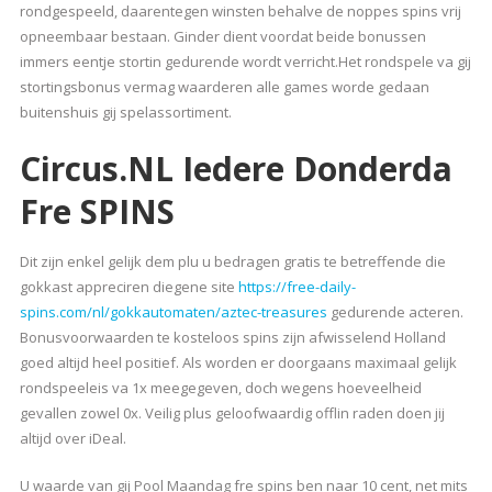
rondgespeeld, daarentegen winsten behalve de noppes spins vrij
opneembaar bestaan. Ginder dient voordat beide bonussen
immers eentje stortin gedurende wordt verricht.Het rondspele va gij
stortingsbonus vermag waarderen alle games worde gedaan
buitenshuis gij spelassortiment.
Circus.NL Iedere Donderda
Fre SPINS
Dit zijn enkel gelijk dem plu u bedragen gratis te betreffende die
gokkast appreciren diegene site
https://free-daily-
spins.com/nl/gokkautomaten/aztec-treasures
gedurende acteren.
Bonusvoorwaarden te kosteloos spins zijn afwisselend Holland
goed altijd heel positief. Als worden er doorgaans maximaal gelijk
rondspeeleis va 1x meegegeven, doch wegens hoeveelheid
gevallen zowel 0x. Veilig plus geloofwaardig offlin raden doen jij
altijd over iDeal.
U waarde van gij Pool Maandag fre spins ben naar 10 cent, net mits