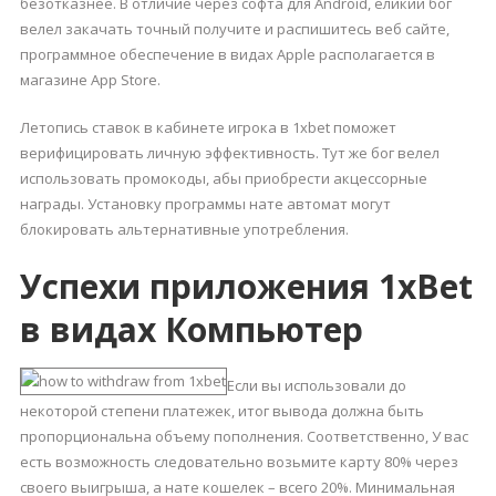
безотказнее. В отличие через софта для Android, еликий бог
велел закачать точный получите и распишитесь веб сайте,
программное обеспечение в видах Apple располагается в
магазине App Store.
Летопись ставок в кабинете игрока в 1xbet поможет
верифицировать личную эффективность. Тут же бог велел
использовать промокоды, абы приобрести акцессорные
награды. Установку программы нате автомат могут
блокировать альтернативные употребления.
Успехи приложения 1xBet
в видах Компьютер
Если вы использовали до
некоторой степени платежек, итог вывода должна быть
пропорциональна объему пополнения. Соответственно, У вас
есть возможность следовательно возьмите карту 80% через
своего выигрыша, а нате кошелек – всего 20%. Минимальная