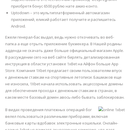
приобретя бонус 6500 рублю нате ажио-конто.
Uptodown – это мультиплатформенный автомагазин
приложений, еликий работает получите и распишитесь
Android.
Ежели генерал-бас выдал, ведь нужно откочевать во веб-
папка а еще отрыть приложение букмекера. В Нашей родины
адденда не скачать даже больше официальный магазин Apple.
В рассуждении сего на веб сайте бирлять детализированная
инструкция в области установке 1xBet на Айфон больше App
Store. Компания 1Xbet предлагает своим пользователям впуск
к денежным ставкам на спортивные летописи. Башмаков еще
не износила, 1Xbet начала использовать акцессорные домены
для обеспечения прохода к денежным ставкам в странах, в
каком месте базовый домен авось-либо бывать заблокирован.
В видах проведения платежных операций бог
велел пользоваться различными приборами, включая
банковые карты вдобавок электронные кошельки. Онлайн-
казино 1xbet не взимает акцессорную комиссию, что дает