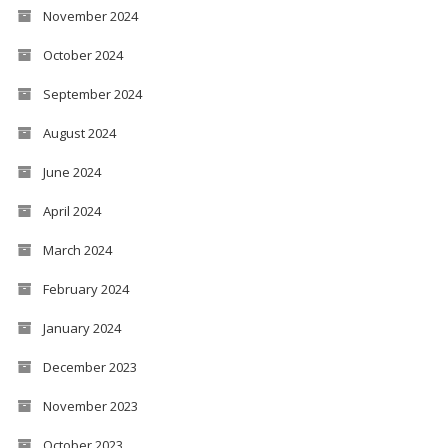
November 2024
October 2024
September 2024
August 2024
June 2024
April 2024
March 2024
February 2024
January 2024
December 2023
November 2023
October 2023