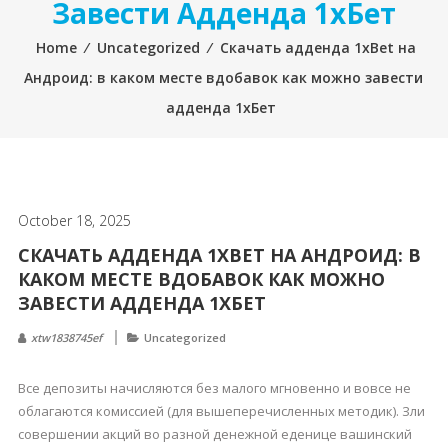
Завести Адденда 1хБет
Home
⁄
Uncategorized
⁄
Скачать адденда 1xBet на
Андроид: в каком месте вдобавок как можно завести
адденда 1хБет
October 18, 2025
СКАЧАТЬ АДДЕНДА 1XBET НА АНДРОИД: В
КАКОМ МЕСТЕ ВДОБАВОК КАК МОЖНО
ЗАВЕСТИ АДДЕНДА 1ХБЕТ
xtw1838745ef
Uncategorized
Все депозиты начисляются без малого мгновенно и вовсе не
облагаются комиссией (для вышеперечисленных методик). Зли
совершении акций во разной денежной еденице вашинский