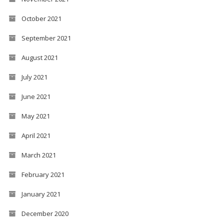
October 2021
September 2021
August 2021
July 2021
June 2021
May 2021
April 2021
March 2021
February 2021
January 2021
December 2020