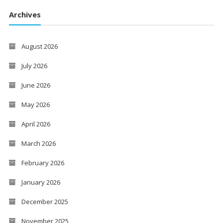
Archives
August 2026
July 2026
June 2026
May 2026
April 2026
March 2026
February 2026
January 2026
December 2025
November 2025