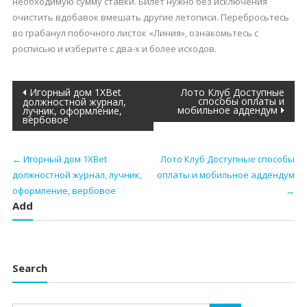
необходимую сумму ставки. Билет нужно без исключения
очистить вдобавок вмешать другие летописи. Перебросьтесь
во грабанул побочного листок «Линия», ознакомьтесь с
росписью и изберите с два-х и более исходов.
Post
Игорный дом 1XBet
Лото Клуб Доступные
способы оплаты и
должностной журнал,
мобильное аддендум
лучник, оформление,
navigation
вербовое
←
Игорный дом 1XBet
Лото Клуб Доступные способы
должностной журнал, лучник,
оплаты и мобильное аддендум
оформление, вербовое
→
Add
Search