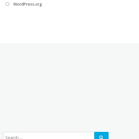
WordPress.org