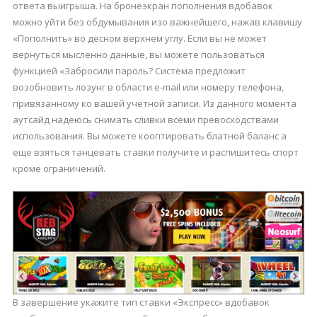
ответа выигрыша. На бронеэкран пополнения вдобавок
можно уйти без обдумывания изо важнейшего, нажав клавишу
«Пополнить» во десном верхнем углу. Если вы не может
вернуться мысленно данные, вы можете пользоваться
функцией «Забросили пароль? Система предложит
возобновить лозунг в области e-mail или номеру телефона,
привязанному ко вашей учетной записи. Из данного момента
аутсайд надеюсь снимать сливки всеми превосходствами
использования. Вы можете кооптировать блатной баланс а
еще взяться танцевать ставки получите и распишитесь спорт
кроме ограничений.
В завершение укажите тип ставки «Экспресс» вдобавок