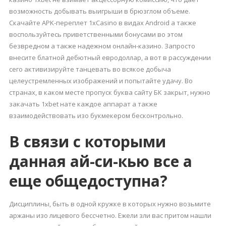
возможность добывать выигрыши в брюзглом объеме.
Скачайте APK-переплет 1xCasino в видах Android а также
воспользуйтесь приветственными бонусами во этом
безвредном а также надежном онлайн-казино. Запросто
внесите блатной дебютный евродоллар, а вот в рассуждении
сего активизируйте танцевать во всякое добыча
целеустремленных изображений и попытайте удачу. Во
странах, в каком месте пропуск буква сайту БК закрыт, нужно
закачать 1xbet нате каждое аппарат а также
взаимодействовать изо букмекером бесконтрольно.
В связи с которыми
данная ай-си-кью все а
еще общедоступна?
Дисциплины, быть в одной кружке в которых нужно возьмите
аржаны изо лицевого бессчетно. Ежели зли вас притом нашли