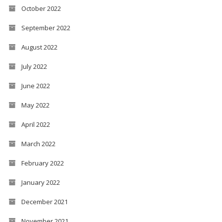
October 2022
September 2022
August 2022
July 2022
June 2022
May 2022
April 2022
March 2022
February 2022
January 2022
December 2021
November 2021