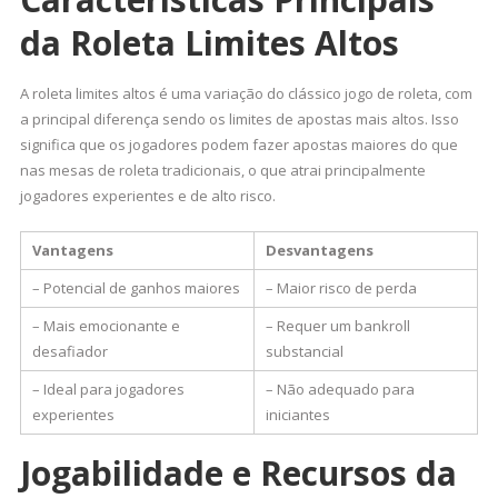
da Roleta Limites Altos
A roleta limites altos é uma variação do clássico jogo de roleta, com
a principal diferença sendo os limites de apostas mais altos. Isso
significa que os jogadores podem fazer apostas maiores do que
nas mesas de roleta tradicionais, o que atrai principalmente
jogadores experientes e de alto risco.
Vantagens
Desvantagens
– Potencial de ganhos maiores
– Maior risco de perda
– Mais emocionante e
– Requer um bankroll
desafiador
substancial
– Ideal para jogadores
– Não adequado para
experientes
iniciantes
Jogabilidade e Recursos da