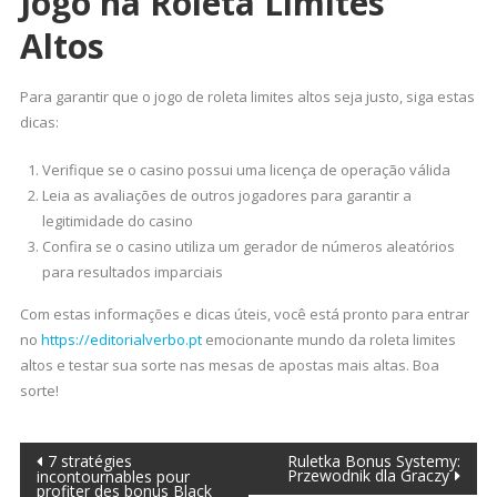
Jogo na Roleta Limites
Altos
Para garantir que o jogo de roleta limites altos seja justo, siga estas
dicas:
Verifique se o casino possui uma licença de operação válida
Leia as avaliações de outros jogadores para garantir a
legitimidade do casino
Confira se o casino utiliza um gerador de números aleatórios
para resultados imparciais
Com estas informações e dicas úteis, você está pronto para entrar
no
https://editorialverbo.pt
emocionante mundo da roleta limites
altos e testar sua sorte nas mesas de apostas mais altas. Boa
sorte!
Post
7 stratégies
Ruletka Bonus Systemy:
Przewodnik dla Graczy
incontournables pour
profiter des bonus Black