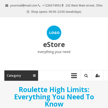
Skip
yourmail@mail.com
+1236574902
242 West Main street, Ohio
to
Shop opens: 06:00-22:00 (weekdays)
content
eStore
everything your need
Category
Roulette High Limits:
Everything You Need To
Know