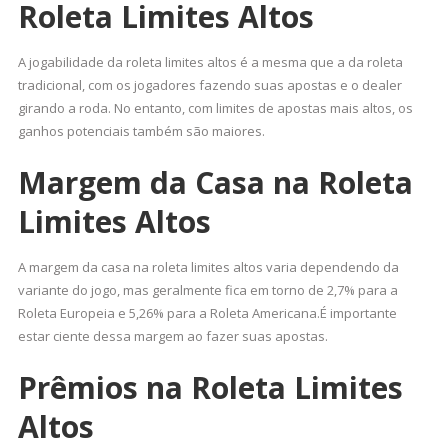
Roleta Limites Altos
A jogabilidade da roleta limites altos é a mesma que a da roleta
tradicional, com os jogadores fazendo suas apostas e o dealer
girando a roda. No entanto, com limites de apostas mais altos, os
ganhos potenciais também são maiores.
Margem da Casa na Roleta
Limites Altos
A margem da casa na roleta limites altos varia dependendo da
variante do jogo, mas geralmente fica em torno de 2,7% para a
Roleta Europeia e 5,26% para a Roleta Americana.É importante
estar ciente dessa margem ao fazer suas apostas.
Prêmios na Roleta Limites
Altos