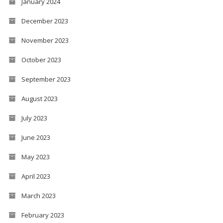
January 2024
December 2023
November 2023
October 2023
September 2023
August 2023
July 2023
June 2023
May 2023
April 2023
March 2023
February 2023