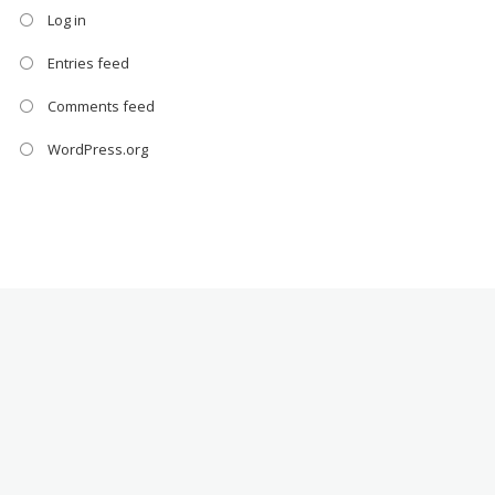
Log in
Entries feed
Comments feed
WordPress.org