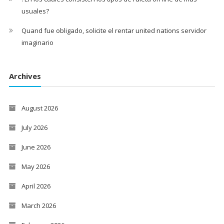
usuales?
Quand fue obligado, solicite el rentar united nations servidor
imaginario
Archives
August 2026
July 2026
June 2026
May 2026
April 2026
March 2026