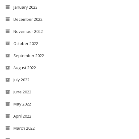
January 2023
December 2022
November 2022
October 2022
September 2022
August 2022
July 2022
June 2022
May 2022
April 2022
March 2022