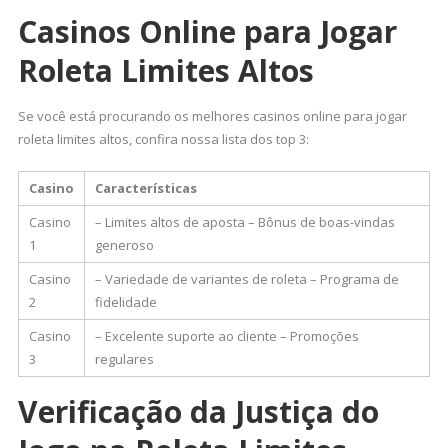
Casinos Online para Jogar
Roleta Limites Altos
Se você está procurando os melhores casinos online para jogar
roleta limites altos, confira nossa lista dos top 3:
Casino
Características
Casino
– Limites altos de aposta – Bônus de boas-vindas
1
generoso
Casino
– Variedade de variantes de roleta – Programa de
2
fidelidade
Casino
– Excelente suporte ao cliente – Promoções
3
regulares
Verificação da Justiça do