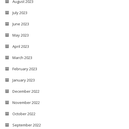
August 2023
July 2023
June 2023
May 2023
April 2023
March 2023
February 2023
January 2023
December 2022
November 2022
October 2022
September 2022