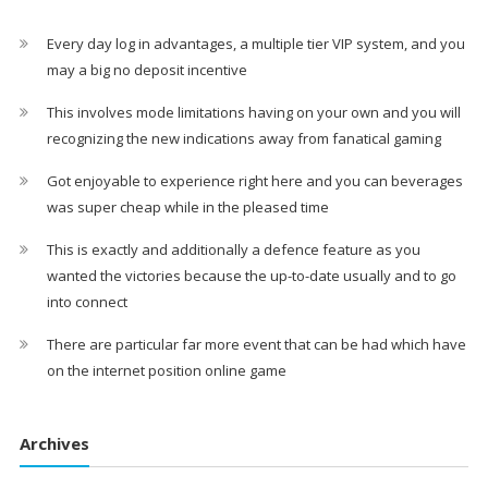
Every day log in advantages, a multiple tier VIP system, and you
may a big no deposit incentive
This involves mode limitations having on your own and you will
recognizing the new indications away from fanatical gaming
Got enjoyable to experience right here and you can beverages
was super cheap while in the pleased time
This is exactly and additionally a defence feature as you
wanted the victories because the up-to-date usually and to go
into connect
There are particular far more event that can be had which have
on the internet position online game
Archives