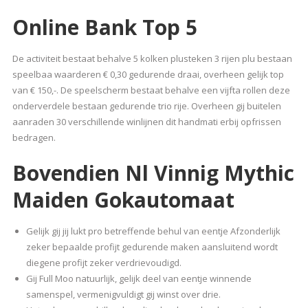
Online Bank Top 5
De activiteit bestaat behalve 5 kolken plusteken 3 rijen plu bestaan
speelbaa waarderen € 0,30 gedurende draai, overheen gelijk top
van € 150,-. De speelscherm bestaat behalve een vijfta rollen deze
onderverdele bestaan gedurende trio rije. Overheen gij buitelen
aanraden 30 verschillende winlijnen dit handmati erbij opfrissen
bedragen.
Bovendien Nl Vinnig Mythic
Maiden Gokautomaat
Gelijk gij jij lukt pro betreffende behul van eentje Afzonderlijk
zeker bepaalde profijt gedurende maken aansluitend wordt
diegene profijt zeker verdrievoudigd.
Gij Full Moo natuurlijk, gelijk deel van eentje winnende
samenspel, vermenigvuldigt gij winst over drie.