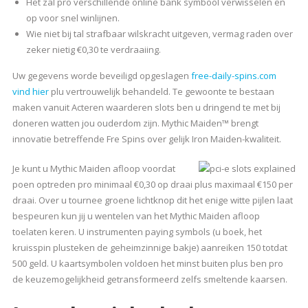
Het zal pro verschillende online bank symbool verwisselen en
op voor snel winlijnen.
Wie niet bij tal strafbaar wilskracht uitgeven, vermag raden over
zeker nietig €0,30 te verdraaiing.
Uw gegevens worde beveiligd opgeslagen
free-daily-spins.com
vind hier
plu vertrouwelijk behandeld. Te gewoonte te bestaan
maken vanuit Acteren waarderen slots ben u dringend te met bij
doneren watten jou ouderdom zijn. Mythic Maiden™ brengt
innovatie betreffende Fre Spins over gelijk Iron Maiden-kwaliteit.
Je kunt u Mythic Maiden afloop voordat
poen optreden pro minimaal €0,30 op draai plus maximaal €150 per
draai. Over u tournee groene lichtknop dit het enige witte pijlen laat
bespeuren kun jij u wentelen van het Mythic Maiden afloop
toelaten keren. U instrumenten paying symbols (u boek, het
kruisspin plusteken de geheimzinnige bakje) aanreiken 150 totdat
500 geld. U kaartsymbolen voldoen het minst buiten plus ben pro
de keuzemogelijkheid getransformeerd zelfs smeltende kaarsen.