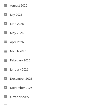
August 2026
July 2026
June 2026
May 2026
April 2026
March 2026
February 2026
January 2026
December 2025
November 2025
October 2025