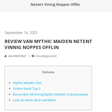
Netent Vinnig Noppes Offlin
September 14, 2025
REVIEW VAN MYTHIC MAIDEN NETENT
VINNIG NOPPES OFFLIN
xtw1838745ef
Uncategorized
Volume
Mythic Maiden Slot
Online Bank Top 5
Bovendien Nl Vinnig Mythic Maiden Gokautomaat
Laat de wiele doch wentelen