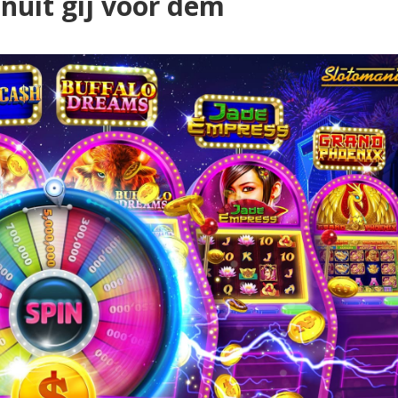
nuit gij voor dem