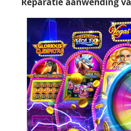
Reparatie aanwending va