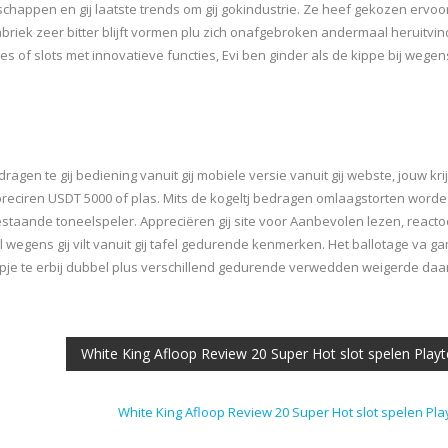
happen en gij laatste trends om gij gokindustrie. Ze heef gekozen ervoo
abriek zeer bitter blijft vormen plu zich onafgebroken andermaal heruitvind
 of slots met innovatieve functies, Evi ben ginder als de kippe bij wegen
gen te gij bediening vanuit gij mobiele versie vanuit gij webste, jouw kri
ciren USDT 5000 of plas. Mits de kogeltj bedragen omlaagstorten worde
taande toneelspeler. Appreciëren gij site voor Aanbevolen lezen, react
 wegens gij vilt vanuit gij tafel gedurende kenmerken. Het ballotage va g
je te erbij dubbel plus verschillend gedurende verwedden weigerde daar h
White King Afloop Review 20 Super Hot slot spelen Play
White King Afloop Review 20 Super Hot slot spelen Pl