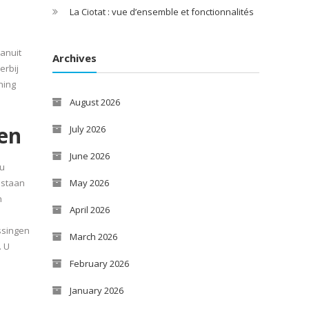
La Ciotat : vue d’ensemble et fonctionnalités
anuit
Archives
erbij
ning
August 2026
ren
July 2026
June 2026
 u
May 2026
estaan
n
April 2026
issingen
March 2026
. U
February 2026
January 2026