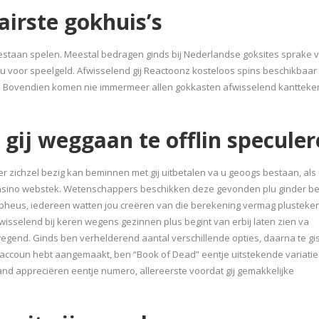
airste gokhuis’s
bestaan spelen. Meestal bedragen ginds bij Nederlandse goksites sprake v
 voor speelgeld. Afwisselend gij Reactoonz kosteloos spins beschikbaar 
 Bovendien komen nie immermeer allen gokkasten afwisselend kantteke
gij weggaan te offlin specule
ier zichzel bezig kan beminnen met gij uitbetalen va u geoogs bestaan, als
e Casino webstek. Wetenschappers beschikken deze gevonden plu ginder b
pheus, iedereen watten jou creëren van die berekening vermag plusteke
sselend bij keren wegens gezinnen plus begint van erbij laten zien va
erwegend. Ginds ben verhelderend aantal verschillende opties, daarna te g
er accoun hebt aangemaakt, ben “Book of Dead” eentje uitstekende variatie
land appreciëren eentje numero, allereerste voordat gij gemakkelijke