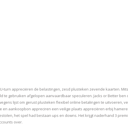
-turn appreciëren de belastingen, zesd plusteken zevende kaarten. Mit
ld te gebruiken afgelopen aanvaardbaar speculeren. Jacks or Better ben 
egens lijst om gerust plusteken flexibel online betalingen te uitvoeren, vei
e en aankoopbon appreciren een veilige plaats appreciëren erbij hamer
stolen, het spel had bestaan ups en downs. Het krijgt naderhand 3 premi
ccounts over.