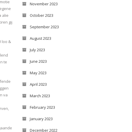
mmotie
November 2023
diegene
October 2023
 alie
ren gij
September 2023
August 2023
U loo &
July 2023
elend
June 2023
n te
May 2023
ffende
April 2023
eggen
en va
March 2023
February 2023
rven,
January 2023
ngaande
December 2022