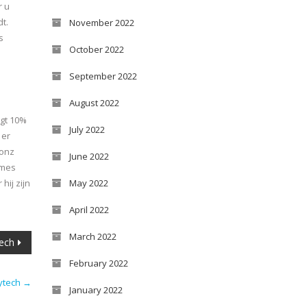
r u
t.
November 2022
s
October 2022
September 2022
August 2022
jgt 10%
July 2022
 er
oonz
June 2022
ames
May 2022
ij zijn
April 2022
March 2022
tech
February 2022
aytech
→
January 2022