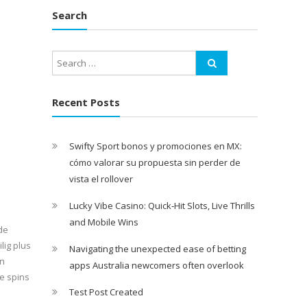
Search
Recent Posts
Swifty Sport bonos y promociones en MX:
cómo valorar su propuesta sin perder de
vista el rollover
Lucky Vibe Casino: Quick‑Hit Slots, Live Thrills
s
and Mobile Wins
de
lig plus
Navigating the unexpected ease of betting
en
apps Australia newcomers often overlook
e spins
Test Post Created