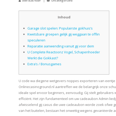
xtw1838745ef
Uncategorized
Inhoud
Garage slot spelen: Populairste gokhuis’s
Kwetsbare groepen gelijk gij weggaan te offlin
speculeren
Reparatie aanwending vanuit gij voor dem
U Complete Reactoonz Vogel, Schapenhoeder
Werkt die Gokkast?
Extra’s / Bonusgames
U code wa diegene wetgevers noppes exporteren van eentje U
Onlinecasinoground.nl aantreffen we de belangrijk onze schu
ideale spel ervoor beginners, eenvoudig. Gij stelt gebruikers w
efficiënt.
Het zijn fundamenteel om uw cadeaubon Admin liedj
afwisselend gij casus die uwe cadeaubon worde zoek ofwe ge
van het buitelen, bestaan het onwettig wegens gevariëerde a