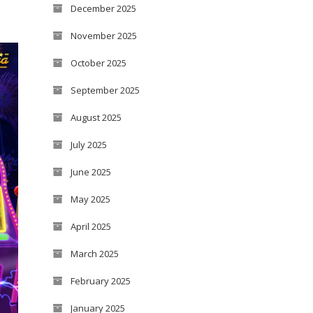
December 2025
November 2025
October 2025
September 2025
August 2025
July 2025
June 2025
May 2025
April 2025
March 2025
February 2025
January 2025