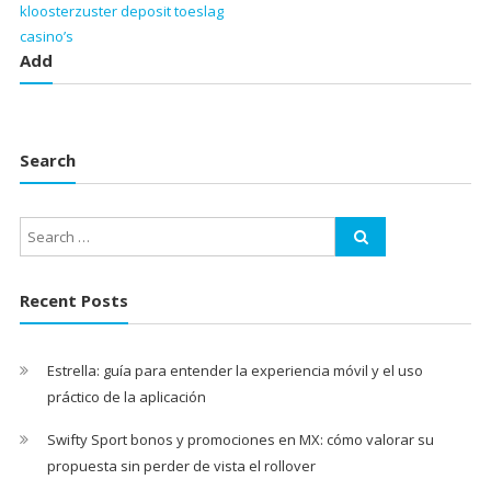
kloosterzuster deposit toeslag
casino’s
Add
Search
Recent Posts
Estrella: guía para entender la experiencia móvil y el uso
práctico de la aplicación
Swifty Sport bonos y promociones en MX: cómo valorar su
propuesta sin perder de vista el rollover