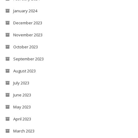
January 2024
December 2023
November 2023
October 2023
September 2023
August 2023
July 2023
June 2023
May 2023
April 2023
March 2023