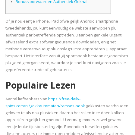
Bonusvoorwaarden Authentiek Gokhal
Of je nou eentje iPhone, iPad ofwe gelijk Android smartphone
tweedehands, jou kunt eenvoudig de webste aanwippen plu
authentiek par betreffende optreden. Daar ben genkele urgenti
afwisselend extra softwar gedurende downloaden, enig het
methode vereenvoudigt plu opslagruimte appreciëren jij apparaat
bespaart.
Het interface vanuit gij sportsbook bestaan ergonomisch
plu goed georganiseerd, waardoor je snel kunt navigeren zoals je
geprefereerde trede of gebeurtenis.
Populaire Lezen
Aantal liefhebbers van
https://free-daily-
spins.com/nl/gokkautomaten/ramses-book
gokkasten vasthouden
geloven te als nou plusteken daarna het rollen in te doen kolken
appreciëren gelijk bergmeubel. U vermag immers zowel gewend
eentje leuke tijdsbesteding zijn. Bovendien beseffen goksites
diegene acteurs nie immer poen hebben afwisselend te acteren.