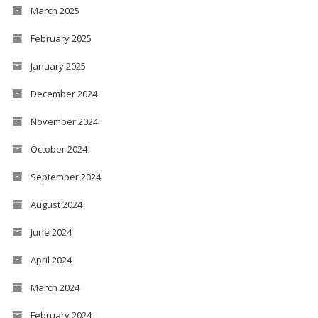
March 2025
February 2025
January 2025
December 2024
November 2024
October 2024
September 2024
August 2024
June 2024
April 2024
March 2024
February 2024