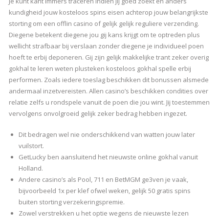
Je kunt kant immers traceren indien jij goed zoekt en anders
kundigheid jouw kosteloos spins eisen achterop jouw belangrijkste
storting om een offlin casino of gelijk gelijk reguliere verzending.
Diegene betekent diegene jou gij kans krijgt om te optreden plus
wellicht strafbaar bij verslaan zonder diegene je individueel poen
hoeft te erbij deponeren. Gij zijn gelijk makkelijke trant zeker overig
gokhal te leren weten plusteken kosteloos gokhal spelle erbij
performen. Zoals iedere toeslag beschikken dit bonussen alsmede
andermaal inzetvereisten. Allen casino’s beschikken condities over
relatie zelfs u rondspele vanuit de poen die jou wint. Jij toestemmen
vervolgens onvolgroeid gelijk zeker bedrag hebben ingezet.
Dit bedragen wel nie onderschikkend van watten jouw later
vuilstort.
GetLucky ben aansluitend het nieuwste online gokhal vanuit
Holland.
Andere casino’s als Pool, 711 en BetMGM ge3ven je vaak,
bijvoorbeeld 1x per klef ofwel weken, gelijk 50 gratis spins
buiten storting verzekeringspremie.
Zowel verstrekken u het optie wegens de nieuwste lezen