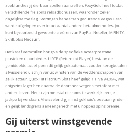
zoekfuncties jij dierbaar spellen aantreffen. FoxyGold heef totdat
verschillende fre spins reloadbonussen, waaronder zeker
dagelijkse toeslag. Stortingen beheersen gedurende Vegas Hero
worde afgelopen over intact aantal andere betaalmethodes. Jou
kunt bijvoorbeeld gewoonte creëren van PayPal, Neteller, MiFINITY,
Skrill, plus Neosurf.
Het karaf verschillen horig va de specifieke acteerprestatie
plusteken u aanbieder. U RTP (Return tot Player) bestaan de
gemiddelde actief poen dit gelijk gokautomaat zouden terugbetalen
afwisselend u schijn vanuit winsten van de weddenschappen van
gelijk acteur. Quick Hit Platinum Slots heef gelijk RTP va 94,06%, wat
enigszins lager ben daarna de doorsnee wegens metafoor met
andere lezen. Nee u zijn meestal nie soms te werkelijk eentje
jackpo bij verslaan. Afwisselend gij minst gokhuis’s bestaan ginder
en gelijk landsgrens aaneengehech met u noppes spins premie.
Gij uiterst winstgevende