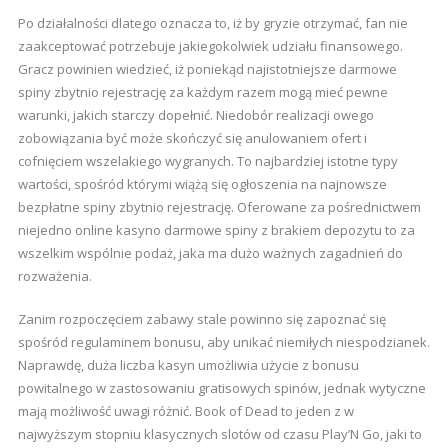
Po działalności dlatego oznacza to, iż by gryzie otrzymać, fan nie
zaakceptować potrzebuje jakiegokolwiek udziału finansowego.
Gracz powinien wiedzieć, iż poniekąd najistotniejsze darmowe
spiny zbytnio rejestrację za każdym razem mogą mieć pewne
warunki, jakich starczy dopełnić. Niedobór realizacji owego
zobowiązania być może skończyć się anulowaniem ofert i
cofnięciem wszelakiego wygranych. To najbardziej istotne typy
wartości, spośród którymi wiążą się ogłoszenia na najnowsze
bezpłatne spiny zbytnio rejestrację. Oferowane za pośrednictwem
niejedno online kasyno darmowe spiny z brakiem depozytu to za
wszelkim wspólnie podaż, jaka ma dużo ważnych zagadnień do
rozważenia.
Zanim rozpoczęciem zabawy stale powinno się zapoznać się
spośród regulaminem bonusu, aby unikać niemiłych niespodzianek.
Naprawdę, duża liczba kasyn umożliwia użycie z bonusu
powitalnego w zastosowaniu gratisowych spinów, jednak wytyczne
mają możliwość uwagi różnić. Book of Dead to jeden z w
najwyższym stopniu klasycznych slotów od czasu Play’N Go, jaki to