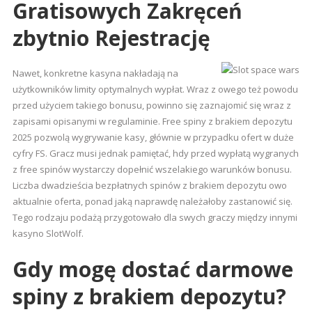
Gratisowych Zakręceń
zbytnio Rejestrację
Nawet, konkretne kasyna nakładają na
użytkowników limity optymalnych wypłat. Wraz z owego też powodu
przed użyciem takiego bonusu, powinno się zaznajomić się wraz z
zapisami opisanymi w regulaminie. Free spiny z brakiem depozytu
2025 pozwolą wygrywanie kasy, głównie w przypadku ofert w duże
cyfry FS. Gracz musi jednak pamiętać, hdy przed wypłatą wygranych
z free spinów wystarczy dopełnić wszelakiego warunków bonusu.
Liczba dwadzieścia bezpłatnych spinów z brakiem depozytu owo
aktualnie oferta, ponad jaką naprawdę należałoby zastanowić się.
Tego rodzaju podażą przygotowało dla swych graczy między innymi
kasyno SlotWolf.
Gdy mogę dostać darmowe
spiny z brakiem depozytu?