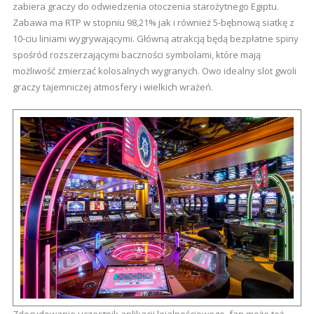
zabiera graczy do odwiedzenia otoczenia starożytnego Egiptu.
Zabawa ma RTP w stopniu 98,21% jak i również 5-bębnową siatkę z
10-ciu liniami wygrywającymi. Główną atrakcją będą bezpłatne spiny
spośród rozszerzającymi baczności symbolami, które mają
możliwość zmierzać kolosalnych wygranych. Owo idealny slot gwoli
graczy tajemniczej atmosfery i wielkich wrażeń.
Zdecydowanie uczestnik aplikacji lojalnościowego, fan może też