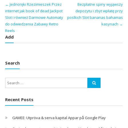
←
Jednoręki Rzezimieszek Przez
Bezpłatne spiny wyjąwszy
internet jak book of dead Jackpot
depozytu i zbyt wpłatę przy
Slot i również Darmowe Automaty
poslkich Slot bananas bahamas
do odwiedzenia Zabawy Retro
kasynach
→
Reels
Add
Search
Recent Posts
GAMEE: Utpröva & serva kapital Appar på Google Play