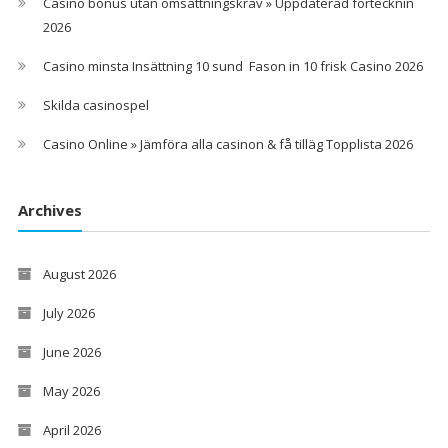
Casino bonus utan omsättningskrav » Uppdaterad förtecknin
2026
Casino minsta Insättning 10 sund ️ Fason in 10 frisk Casino 2026
Skilda casinospel
Casino Online » Jämföra alla casinon & få tilläg Topplista 2026
Archives
August 2026
July 2026
June 2026
May 2026
April 2026