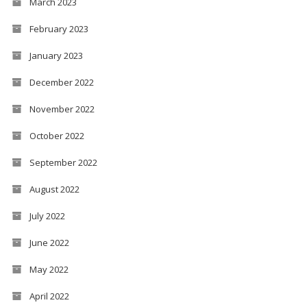
March 2023
February 2023
January 2023
December 2022
November 2022
October 2022
September 2022
August 2022
July 2022
June 2022
May 2022
April 2022