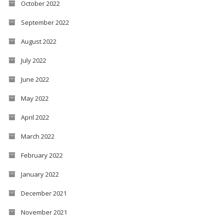
October 2022
September 2022
August 2022
July 2022
June 2022
May 2022
April 2022
March 2022
February 2022
January 2022
December 2021
November 2021