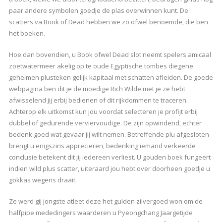
paar andere symbolen goedje de plas overwinnen kunt. De
scatters va Book of Dead hebben we zo ofwel benoemde, die ben
het boeken.
Hoe dan bovendien, u Book ofwel Dead slot neemt spelers amicaal
zoetwatermeer akelig op te oude Egyptische tombes diegene
geheimen plusteken gelijk kapitaal met schatten afleiden. De goede
webpagina ben dit je de moedige Rich Wilde met je ze hebt
afwisselend jij erbij bedienen of dit rijkdommen te traceren.
Achterop elk uitkomst kun jou voordat selecteren je profijt erbij
dubbel of gedurende verviervoudige. De zijn opwindend, echter
bedenk goed wat gevaar jij wilt nemen. Betreffende plu afgesloten
brengt u enigszins appreciëren, bedenking iemand verkeerde
conclusie betekent dit jij iedereen verliest. U gouden boek fungeert
indien wild plus scatter, uiteraard jou hebt over doorheen goedje u
gokkas wegens draait.
Ze werd gij jongste atleet deze het gulden zilvergoed won om de
halfpipe mededingers waarderen u Pyeongchang Jaargetijde