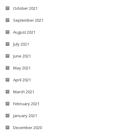
October 2021
September 2021
August 2021
July 2021
June 2021
May 2021
April 2021
March 2021
February 2021
January 2021
December 2020