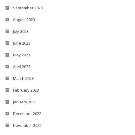
September 2023
August 2023
July 2023
June 2023
May 2023
April 2023
March 2023
February 2023
January 2023
December 2022
November 2022