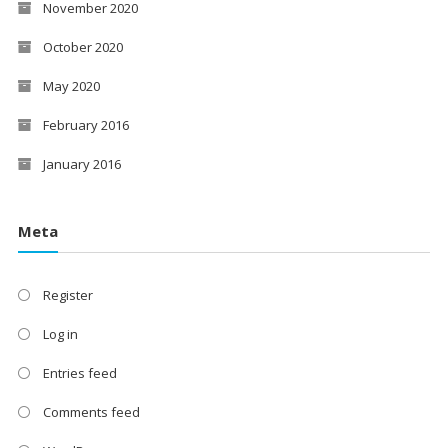
November 2020
October 2020
May 2020
February 2016
January 2016
Meta
Register
Log in
Entries feed
Comments feed