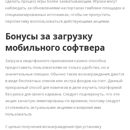
сделать процесс игры более захватывающим. Игроки могут
наблюдать за обновлениями на порталах гэмблинг-площадок и
специализированных источниках, чтобы не пропустить
перспективу воспользоваться действующими акциями.
Бонусы за загрузку
мобильного софтвера
Загрузка смартфонного приложения казино способна
предоставить пользователям не только удобство, но и
значительные плюшки. Обычно такие вознаграждения даются
в виде бесплатных спинов или экстра фондов на счет. Данный
прекрасный способ для новичков в деле изучить платформой
без риска для своего кармана. Следует подчеркнуть, что эти
акции зачастую лимитированы по времени, поэтому следует
отслеживать актуальными акциями и вовремя ими
пользоваться.
С целью получения вознаграждения при установку