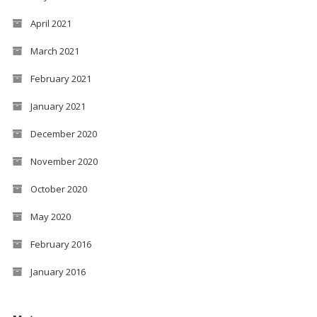
April 2021
March 2021
February 2021
January 2021
December 2020
November 2020
October 2020
May 2020
February 2016
January 2016