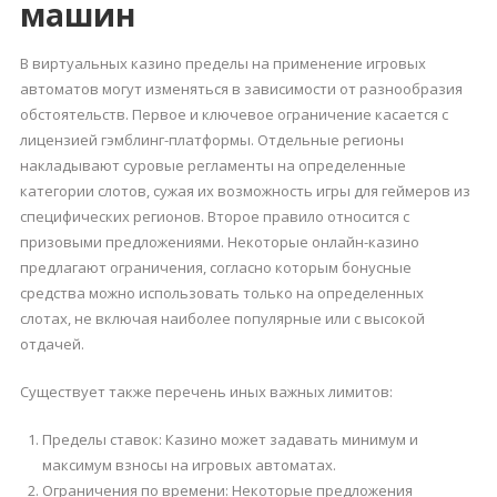
машин
В виртуальных казино пределы на применение игровых
автоматов могут изменяться в зависимости от разнообразия
обстоятельств. Первое и ключевое ограничение касается с
лицензией гэмблинг-платформы. Отдельные регионы
накладывают суровые регламенты на определенные
категории слотов, сужая их возможность игры для геймеров из
специфических регионов. Второе правило относится с
призовыми предложениями. Некоторые онлайн-казино
предлагают ограничения, согласно которым бонусные
средства можно использовать только на определенных
слотах, не включая наиболее популярные или с высокой
отдачей.
Существует также перечень иных важных лимитов:
Пределы ставок: Казино может задавать минимум и
максимум взносы на игровых автоматах.
Ограничения по времени: Некоторые предложения