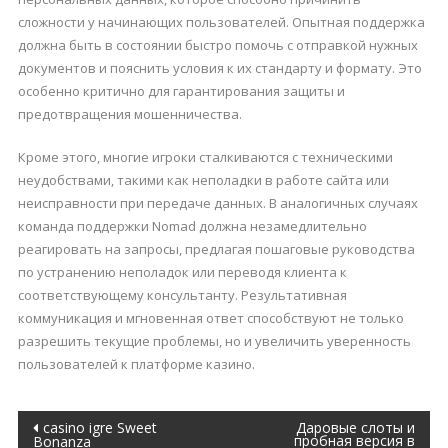
сложности у начинающих пользователей. Опытная поддержка
должна быть в состоянии быстро помочь с отправкой нужных
документов и пояснить условия к их стандарту и формату. Это
особенно критично для гарантирования защиты и
предотвращения мошенничества.
Кроме этого, многие игроки сталкиваются с техническими
неудобствами, такими как неполадки в работе сайта или
неисправности при передаче данных. В аналогичных случаях
команда поддержки Nomad должна незамедлительно
реагировать на запросы, предлагая пошаговые руководства
по устранению неполадок или переводя клиента к
соответствующему консультанту. Результативная
коммуникация и мгновенная ответ способствуют не только
разрешить текущие проблемы, но и увеличить уверенность
пользователей к платформе казино.
Post
casino igre Sweet
Даровые слоты и
пробная версия в
Bonanza