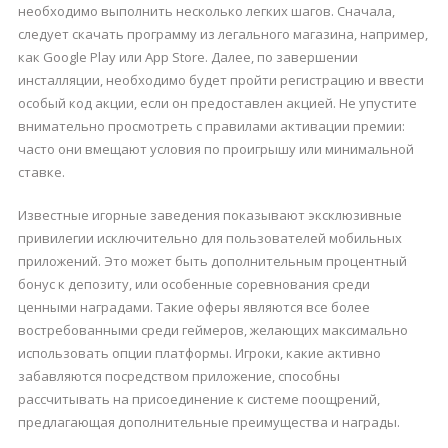
необходимо выполнить несколько легких шагов. Сначала,
следует скачать программу из легального магазина, например,
как Google Play или App Store. Далее, по завершении
инсталляции, необходимо будет пройти регистрацию и ввести
особый код акции, если он предоставлен акцией. Не упустите
внимательно просмотреть с правилами активации премии:
часто они вмещают условия по проигрышу или минимальной
ставке.
Известные игорные заведения показывают эксклюзивные
привилегии исключительно для пользователей мобильных
приложений. Это может быть дополнительным процентный
бонус к депозиту, или особенные соревнования среди
ценными наградами. Такие оферы являются все более
востребованными среди геймеров, желающих максимально
использовать опции платформы. Игроки, какие активно
забавляются посредством приложение, способны
рассчитывать на присоединение к системе поощрений,
предлагающая дополнительные преимущества и награды.