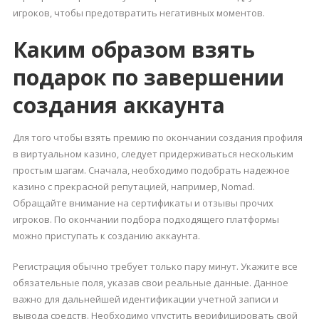
игроков, чтобы предотвратить негативных моментов.
Каким образом взять
подарок по завершении
создания аккаунта
Для того чтобы взять премию по окончании создания профиля
в виртуальном казино, следует придерживаться нескольким
простым шагам. Сначала, необходимо подобрать надежное
казино с прекрасной репутацией, например, Nomad.
Обращайте внимание на сертификаты и отзывы прочих
игроков. По окончании подбора подходящего платформы
можно приступать к созданию аккаунта.
Регистрация обычно требует только пару минут. Укажите все
обязательные поля, указав свои реальные данные. Данное
важно для дальнейшей идентификации учетной записи и
вывода средств. Необходимо упустить верифицировать свой