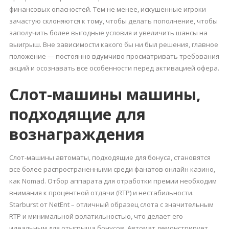
финансовых опасностей. Тем не менее, искушенные игроки
зачастую склоняются к тому, чтобы делать пополнение, чтобы
заполучить более выгодные условия и увеличить шансы на
выигрыш. Вне зависимости какого бы ни был решения, главное
положение — постоянно вдумчиво просматривать требования
акций и осознавать все особенности перед активацией офера.
Слот-машины машины,
подходящие для
вознаграждения
Слот-машины автоматы, подходящие для бонуса, становятся
все более распространенными среди фанатов онлайн казино,
как Nomad. Отбор аппарата для отработки премии необходим
внимания к процентной отдачи (RTP) и нестабильности.
Starburst от NetEnt – отличный образец слота с значительным
RTP и минимальной волатильностью, что делает его
идеальным для отыгрыша бонусов. Автомат демонстрирует