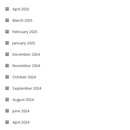
April 2025
March 2025
February 2025
January 2025
December 2024
November 2024
October 2024
September 2024
August 2024
June 2024
April 2024