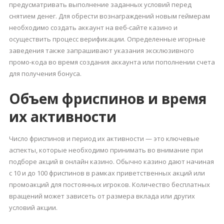
предусматривать выполнение заданных условий перед
снятием денег. Для обрести вознаграждений новым геймерам
необходимо создать аккаунт на веб-сайте казино и
осуществить процесс верификации. Определенные игорные
заведения также запрашивают указания эксклюзивного
промо-кода во время создания аккаунта или пополнении счета
для получения бонуса.
Объем фриспинов и время
их активности
Число фриспинов и период их активности — это ключевые
аспекты, которые необходимо принимать во внимание при
подборе акций в онлайн казино. Обычно казино дают начиная
с 10 и до 100 фриспинов в рамках приветственных акций или
промоакций для постоянных игроков. Количество бесплатных
вращений может зависеть от размера вклада или других
условий акции.