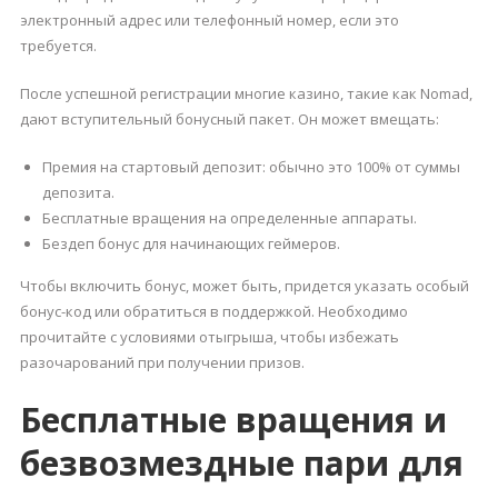
электронный адрес или телефонный номер, если это
требуется.
После успешной регистрации многие казино, такие как Nomad,
дают вступительный бонусный пакет. Он может вмещать:
Премия на стартовый депозит: обычно это 100% от суммы
депозита.
Бесплатные вращения на определенные аппараты.
Бездеп бонус для начинающих геймеров.
Чтобы включить бонус, может быть, придется указать особый
бонус-код или обратиться в поддержкой. Необходимо
прочитайте с условиями отыгрыша, чтобы избежать
разочарований при получении призов.
Бесплатные вращения и
безвозмездные пари для