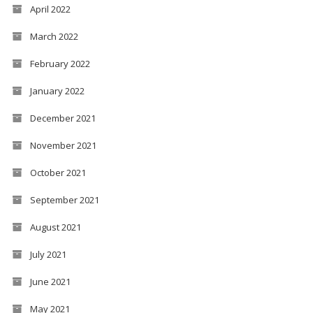
April 2022
March 2022
February 2022
January 2022
December 2021
November 2021
October 2021
September 2021
August 2021
July 2021
June 2021
May 2021