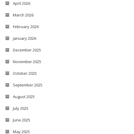
April 2026
March 2026
February 2026
January 2026
December 2025
November 2025
October 2025
September 2025
August 2025
July 2025
June 2025
May 2025