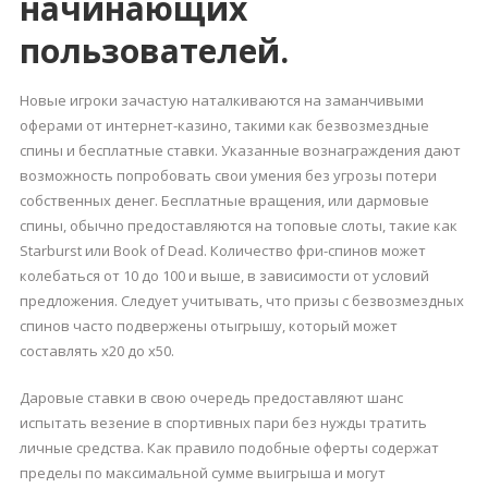
начинающих
пользователей.
Новые игроки зачастую наталкиваются на заманчивыми
оферами от интернет-казино, такими как безвозмездные
спины и бесплатные ставки. Указанные вознаграждения дают
возможность попробовать свои умения без угрозы потери
собственных денег. Бесплатные вращения, или дармовые
спины, обычно предоставляются на топовые слоты, такие как
Starburst или Book of Dead. Количество фри-спинов может
колебаться от 10 до 100 и выше, в зависимости от условий
предложения. Следует учитывать, что призы с безвозмездных
спинов часто подвержены отыгрышу, который может
составлять x20 до x50.
Даровые ставки в свою очередь предоставляют шанс
испытать везение в спортивных пари без нужды тратить
личные средства. Как правило подобные оферты содержат
пределы по максимальной сумме выигрыша и могут