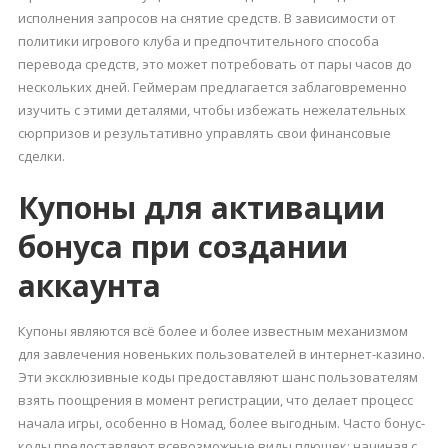
исполнения запросов на снятие средств. В зависимости от
политики игрового клуба и предпочтительного способа
перевода средств, это может потребовать от пары часов до
нескольких дней. Геймерам предлагается заблаговременно
изучить с этими деталями, чтобы избежать нежелательных
сюрпризов и результативно управлять свои финансовые
сделки.
Купоны для активации
бонуса при создании
аккаунта
Купоны являются всё более и более известным механизмом
для завлечения новеньких пользователей в интернет-казино.
Эти эксклюзивные коды предоставляют шанс пользователям
взять поощрения в момент регистрации, что делает процесс
начала игры, особенно в Номад, более выгодным. Часто бонус-
коды предоставляют всевозможные виды плюшек: начиная с