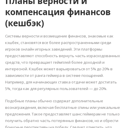
Планы верности и
компенсация финансов
(кешбэк)
Системы верности и возмещение финансов, знакомые как
кэшбек, становятся все более распространенными среди
игроков онлайн игорных заведений. Эти платформы
предоставляют способность вернуть часть израсходованных
средств, что превращает геймплей более доходной и
интересной. Кэшбек может варьироваться от 5% до 20% в
зависимости от ранга геймера в системе поощрений.
Например, для начинающих ставка отдачи может достигать
5%, тогда как для регулярных пользователей — до 20%.
Подобные планы обычно содержат дополнительные
вознаграждения, включая бесплатные спины или уникальные
предложения. Такое предоставляет шанс геймерам не только
получить обратно часть потерянных финансов, но и обрести
бонусные перспективы на победу. Следует отметить, что