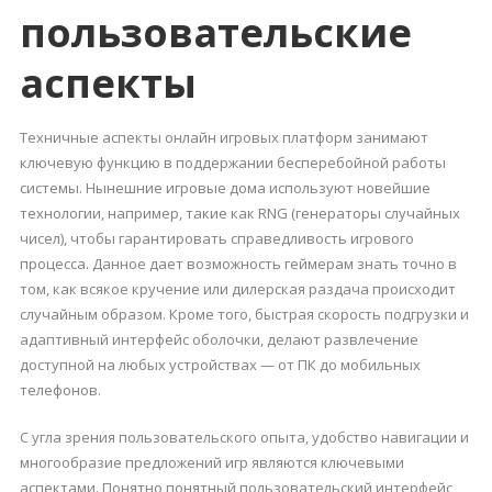
пользовательские
аспекты
Техничные аспекты онлайн игровых платформ занимают
ключевую функцию в поддержании бесперебойной работы
системы. Нынешние игровые дома используют новейшие
технологии, например, такие как RNG (генераторы случайных
чисел), чтобы гарантировать справедливость игрового
процесса. Данное дает возможность геймерам знать точно в
том, как всякое кручение или дилерская раздача происходит
случайным образом. Кроме того, быстрая скорость подгрузки и
адаптивный интерфейс оболочки, делают развлечение
доступной на любых устройствах — от ПК до мобильных
телефонов.
С угла зрения пользовательского опыта, удобство навигации и
многообразие предложений игр являются ключевыми
аспектами. Понятно понятный пользовательский интерфейс