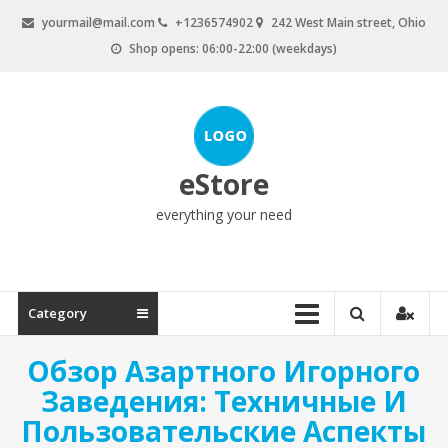
Skip
yourmail@mail.com
+1236574902
242 West Main street, Ohio
to
Shop opens: 06:00-22:00 (weekdays)
content
eStore
everything your need
Category
Обзор Азартного Игорного
Заведения: Техничные И
Пользовательские Аспекты