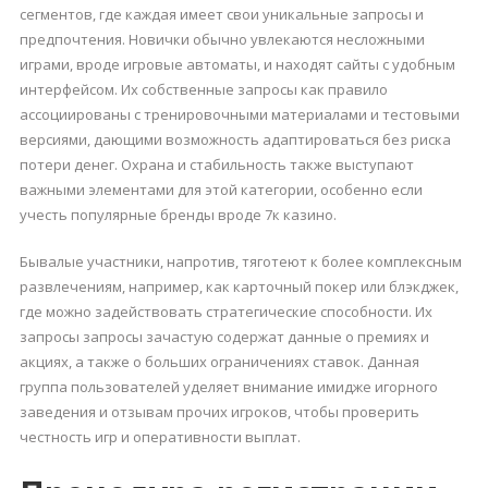
сегментов, где каждая имеет свои уникальные запросы и
предпочтения. Новички обычно увлекаются несложными
играми, вроде игровые автоматы, и находят сайты с удобным
интерфейсом. Их собственные запросы как правило
ассоциированы с тренировочными материалами и тестовыми
версиями, дающими возможность адаптироваться без риска
потери денег. Охрана и стабильность также выступают
важными элементами для этой категории, особенно если
учесть популярные бренды вроде 7к казино.
Бывалые участники, напротив, тяготеют к более комплексным
развлечениям, например, как карточный покер или блэкджек,
где можно задействовать стратегические способности. Их
запросы запросы зачастую содержат данные о премиях и
акциях, а также о больших ограничениях ставок. Данная
группа пользователей уделяет внимание имидже игорного
заведения и отзывам прочих игроков, чтобы проверить
честность игр и оперативности выплат.