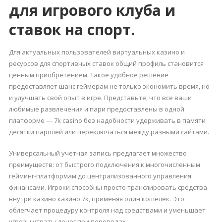
для игрового клуба и
ставок на спорт.
Для актуальных пользователей виртуальных казино и
ресурсов для спортивных ставок общий профиль становится
ценным приобретением. Такое удобное решение
предоставляет шанс геймерам не только экономить время, но
и улучшать свой опыт в игре. Представьте, что все ваши
любимые развлечения и пари предоставлены в одной
платформе — 7k casino без надобности удерживать в памяти
десятки паролей или переключаться между разными сайтами.
Универсальный учетная запись предлагает множество
преимуществ: от быстрого подключения к многочисленным
гейминг-платформам до централизованного управления
финансами. Игроки способны просто транслировать средства
внутри казино казино 7к, применяя один кошелек. Это
облегчает процедуру контроля над средствами и уменьшает
угрозы утраты денег при переводах.