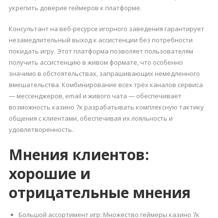
укрепить доверие геймеров к платформе.
Консультант на веб-ресурсе игорного заведения гарантирует
незамедлительный выход к ассистенции без потребности
покидать игру. Этот платформа позволяет пользователям
получить ассистенцию в живом формате, что особенно
значимо в обстоятельствах, запрашивающих немедленного
вмешательства. Комбинирование всех трёх каналов сервиса
— мессенджеров, email и живого чата — обеспечивает
возможность казино 7к разрабатывать комплексную тактику
общения с клиентами, обеспечивая их лояльность и
удовлетворенность.
Мнения клиентов:
хорошие и
отрицательные мнения
Большой ассортимент игр: Множество геймеры казино 7к