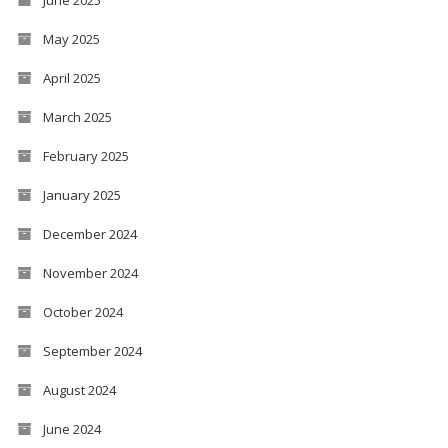
May 2025
April 2025
March 2025
February 2025
January 2025
December 2024
November 2024
October 2024
September 2024
August 2024
June 2024