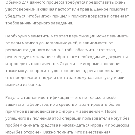
Обычно для данного процесса требуется предоставить сканы
удостоверений, включая паспорт или права. Данное помогает
убедиться, чтобы игрок пришел к полного возраста и отвечает
требованиям игорного заведения.
Необходимо заметить, что этап верификации может занимать
от пары часиков до нескольких дней, в зависимости от
регламента данного казино. Чтобы облегчить этот этап,
рекомендуется заранее собрать все необходимые документы
и проверить в их качестве. Отдельные игорные заведения
также могут попросить удостоверение адреса проживания,
что предполагает подачи счета за коммунальные услуги или
выписки из банка.
Результативная идентификация — это не только способ
защиты от аферистов, но и средство гарантировать более
приятное взаимодействие с игорным заведением. После
успешного выполнения этой операции пользователи могут без
проблем снимать средства и наслаждаться игровым процессом
игры без отсрочек. Важно помнить, что качественная