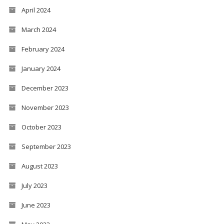
April 2024
March 2024
February 2024
January 2024
December 2023
November 2023
October 2023
September 2023
August 2023
July 2023
June 2023