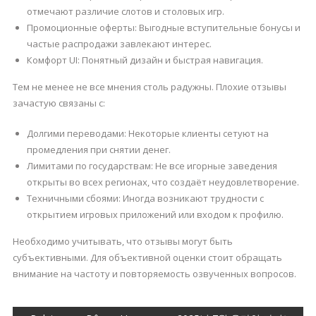
отмечают различие слотов и столовых игр.
Промоционные оферты: Выгодные вступительные бонусы и
частые распродажи завлекают интерес.
Комфорт UI: Понятный дизайн и быстрая навигация.
Тем не менее не все мнения столь радужны. Плохие отзывы
зачастую связаны с:
Долгими переводами: Некоторые клиенты сетуют на
промедления при снятии денег.
Лимитами по государствам: Не все игорные заведения
открыты во всех регионах, что создаёт неудовлетворение.
Техничными сбоями: Иногда возникают трудности с
открытием игровых приложений или входом к профилю.
Необходимо учитывать, что отзывы могут быть
субъективными. Для объективной оценки стоит обращать
внимание на частоту и повторяемость озвученных вопросов.