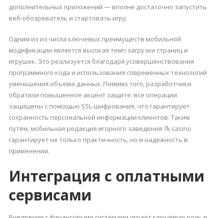
дополнительных приложений — вполне достаточно запустить
веб-обозреватель и стартовать игру.
Одним из из числа ключевых преимуществ мобильной
модификации является высокая темп загрузки страниц и
игрушек. Это реализуется благодаря усовершенствования
программного кода и использования современных технологий
уменьшения объема данных. Помимо того, разработчики
обратили повышенное акцент защите: все операции
защищены с помощью SSL-шифрования, что гарантирует
сохранность персональной информации клиентов. Таким
путём, мобильная редакция игорного заведения 7k casino
гарантирует не только практичность, но и надежность в
применении.
Интеграция с оплатными
сервисами
Внедрение с финансовыми системами играет ключевую роль в