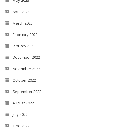
May 2023
April 2023
March 2023
February 2023
January 2023
December 2022
November 2022
October 2022
September 2022
August 2022
July 2022
June 2022