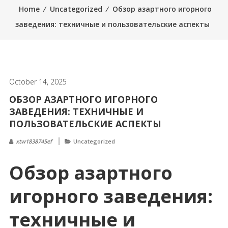
Home
⁄
Uncategorized
⁄
Обзор азартного игорного
заведения: техничные и пользовательские аспекты
October 14, 2025
ОБЗОР АЗАРТНОГО ИГОРНОГО
ЗАВЕДЕНИЯ: ТЕХНИЧНЫЕ И
ПОЛЬЗОВАТЕЛЬСКИЕ АСПЕКТЫ
xtw1838745ef
Uncategorized
Обзор азартного
игорного заведения:
техничные и