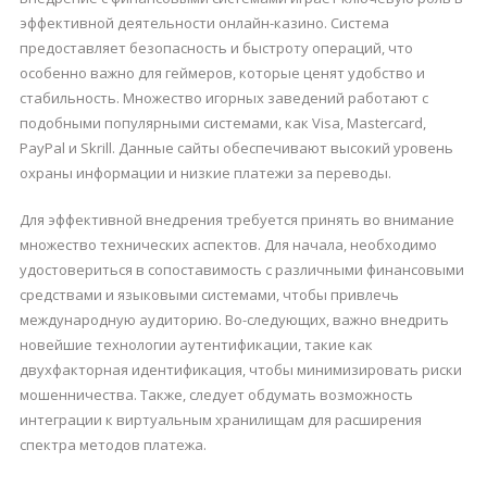
эффективной деятельности онлайн-казино. Система
предоставляет безопасность и быстроту операций, что
особенно важно для геймеров, которые ценят удобство и
стабильность. Множество игорных заведений работают с
подобными популярными системами, как Visa, Mastercard,
PayPal и Skrill. Данные сайты обеспечивают высокий уровень
охраны информации и низкие платежи за переводы.
Для эффективной внедрения требуется принять во внимание
множество технических аспектов. Для начала, необходимо
удостовериться в сопоставимость с различными финансовыми
средствами и языковыми системами, чтобы привлечь
международную аудиторию. Во-следующих, важно внедрить
новейшие технологии аутентификации, такие как
двухфакторная идентификация, чтобы минимизировать риски
мошенничества. Также, следует обдумать возможность
интеграции к виртуальным хранилищам для расширения
спектра методов платежа.