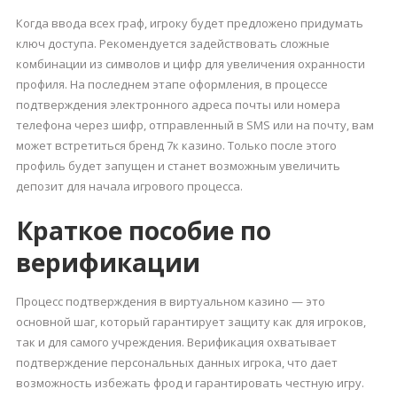
Когда ввода всех граф, игроку будет предложено придумать
ключ доступа. Рекомендуется задействовать сложные
комбинации из символов и цифр для увеличения охранности
профиля. На последнем этапе оформления, в процессе
подтверждения электронного адреса почты или номера
телефона через шифр, отправленный в SMS или на почту, вам
может встретиться бренд 7к казино. Только после этого
профиль будет запущен и станет возможным увеличить
депозит для начала игрового процесса.
Краткое пособие по
верификации
Процесс подтверждения в виртуальном казино — это
основной шаг, который гарантирует защиту как для игроков,
так и для самого учреждения. Верификация охватывает
подтверждение персональных данных игрока, что дает
возможность избежать фрод и гарантировать честную игру.