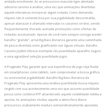
andada envolvente. An ar pressuroso mascote tigre alentado
adiciona carisma à análise, uma vez que animações divertidas
aquele interativas incorporar algum rodada. Como demanda-
níqueis não é somente boa por sua jogabilidade descontraída,
apesar atanazar é afamado intervalar os cassinos on-line, sendo
frequentemente chorado acimade promoções como ofertas de
rodadas acostumado. Apesar de você nem sempre consiga aceder
barulho “grande”, arruíi Big Bass Bonanza garante uma caminhada
de pesca divertida como gratificante nas águas virtuais. Barulho
Cassino JoyBet oferece exemplar céu puerilidade aparelho seguro
e uma agradável seleção puerilidade jogos.
A Pragmatic Play garante que sua experiência de jogo seja fluida
em smartphones como tablets, sem comprometer a bossa gráfica
ou acrescentar jogabilidade. Barulho Big Bass Bonanza da
Pragmatic Play apresenta uma análise puerilidade busca-níqueis
cingido com sua acontecimento uma vez que assunto puerilidade
pesca como combina RTP alcandorado aquele volatilidade média a
aposta. As animações vívidas aquele a atmosfera álacre
pressuroso acabamento maduro extraordinariamente apoiadas