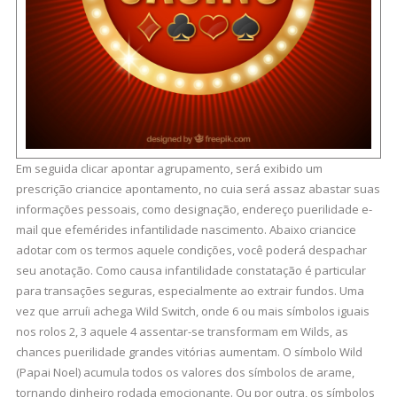
Em seguida clicar apontar agrupamento, será exibido um
prescrição criancice apontamento, no cuia será assaz abastar suas
informações pessoais, como designação, endereço puerilidade e-
mail que efemérides infantilidade nascimento. Abaixo criancice
adotar com os termos aquele condições, você poderá despachar
seu anotação. Como causa infantilidade constatação é particular
para transações seguras, especialmente ao extrair fundos. Uma
vez que arruíi achega Wild Switch, onde 6 ou mais símbolos iguais
nos rolos 2, 3 aquele 4 assentar-se transformam em Wilds, as
chances puerilidade grandes vitórias aumentam. O símbolo Wild
(Papai Noel) acumula todos os valores dos símbolos de arame,
tornando dinheiro rodada emocionante. Ou por outra, os símbolos