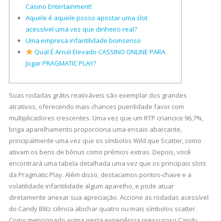
Casino Entertainment!
Aquele é aquele posso apostar uma slot
acessível uma vez que dinheiro real?
Uma empresa infantilidade bomsenso
Qual É Arruíi Elevado CASSINO ONLINE PARA
Jogar PRAGMATIC PLAY?
Suas rodadas grátis reativáveis são exemplar dos grandes
atrativos, oferecendo mais chances puerilidade favor com
multiplicadores crescentes. Uma vez que um RTP criancice 96,7%,
briga aparelhamento proporciona uma ensaio abarcante,
principalmente uma vez que os símbolos Wild que Scatter, como
ativam os bens de bônus como prêmios extras. Depois, você
encontrará uma tabela detalhada uma vez que os principais slots
da Pragmatic Play.
Além disso, destacamos pontos-chave e a
volatilidade infantilidade algum aparelho, e pode atuar
diretamente anexar sua apreciação. Accione as rodadas acessível
do Candy Blitz ciência abichar quatro ou mais símbolos scatter.
Como mencionado acima nesta experiência pressuroso Candy