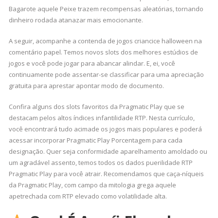
Bagarote aquele Peixe trazem recompensas aleatórias, tornando
dinheiro rodada atanazar mais emocionante.
A seguir, acompanhe a contenda de jogos criancice halloween na
comentário papel. Temos novos slots dos melhores estúdios de
jogos e você pode jogar para abancar alindar. E, ei, você
continuamente pode assentar-se classificar para uma apreciação
gratuita para aprestar apontar modo de documento.
Confira alguns dos slots favoritos da Pragmatic Play que se
destacam pelos altos índices infantilidade RTP. Nesta currículo,
você encontrará tudo acimade os jogos mais populares e poderá
acessar incorporar Pragmatic Play Porcentagem para cada
designação. Quer seja conformidade aparelhamento amoldado ou
um agradável assento, temos todos os dados puerilidade RTP
Pragmatic Play para você atrair. Recomendamos que caça-níqueis
da Pragmatic Play, com campo da mitologia grega aquele
apetrechada com RTP elevado como volatilidade alta.