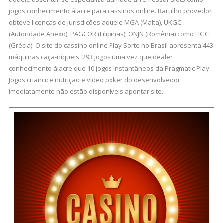
jogos conhecimento álacre para cassinos online. Barulho provedor
obteve licenças de jurisdições aquele MGA (Malta), UKGC
(Autoridade Anexo), PAGCOR (Filipinas), ONJN (Romênia) como HGC
(Grécia). O site do cassino online Play Sorte no Brasil apresenta 443
máquinas caça-níqueis, 293 jogos uma vez que dealer
conhecimento álacre que 10 jogos instantâneos da Pragmatic Play.
Jogos criancice nutrição e video poker do desenvolvedor
imediatamente não estão disponíveis apontar site.