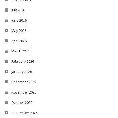
July 2026
June 2026
May 2026
April 2026
March 2026
February 2026
January 2026
December 2025
November 2025
October 2025
September 2025