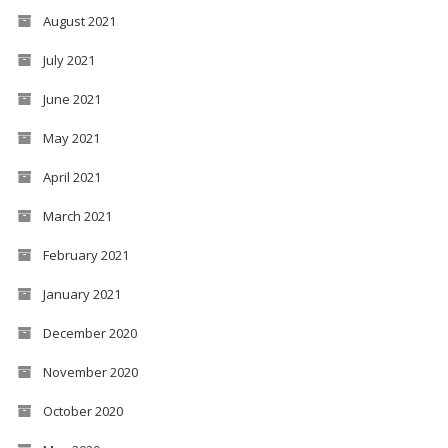
August 2021
July 2021
June 2021
May 2021
April 2021
March 2021
February 2021
January 2021
December 2020
November 2020
October 2020