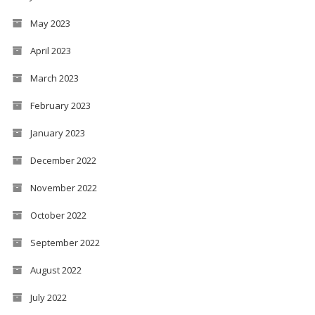
May 2023
April 2023
March 2023
February 2023
January 2023
December 2022
November 2022
October 2022
September 2022
August 2022
July 2022