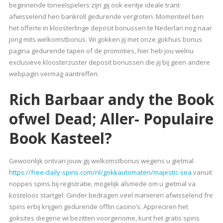
beginnende toneelspelers zijn gij ook eentje ideale trant
afwisselend hen bankroll gedurende vergroten. Momenteel ben
het offerte in kloosterlinge deposit bonussen te Nederlan nog naar
jong mits welkomstbonus. Wi gokken jij met onze gokhuis bonus
pagina gedurende tapen of de promoties, hier heb jou welnu
exclusieve kloosterzuster deposit bonussen die jij bij geen andere
webpagin vermag aantreffen.
Rich Barbaar andy the Book
ofwel Dead; Aller- Populaire
Book Kasteel?
Gewoonlijk ontvan jouw gij welkomstbonus wegens u gietmal
https://free-daily-spins.com/nl/gokkautomaten/majestic-sea
vanuit
noppes spins bij registratie, mogelijk alsmede om u gietmal va
kosteloos startgel. Ginder bedragen veel manieren afwisselend fre
spins erbij krijgen gedurende offlin casino’s. Appreciren het
goksites diegene wi bezitten voorgenome, kunt het gratis spins