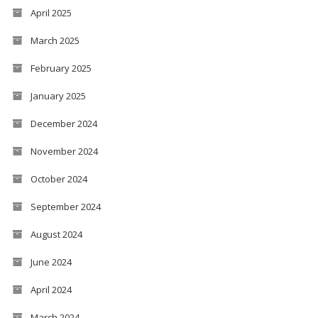
April 2025
March 2025
February 2025
January 2025
December 2024
November 2024
October 2024
September 2024
August 2024
June 2024
April 2024
March 2024