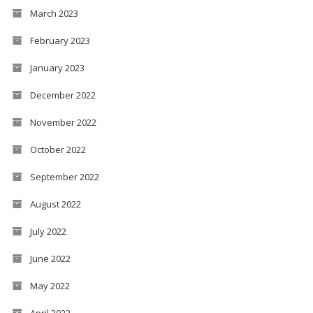
March 2023
February 2023
January 2023
December 2022
November 2022
October 2022
September 2022
August 2022
July 2022
June 2022
May 2022
April 2022