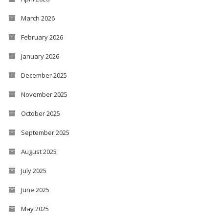
March 2026
February 2026
January 2026
December 2025
November 2025
October 2025
September 2025
August 2025
July 2025
June 2025
May 2025