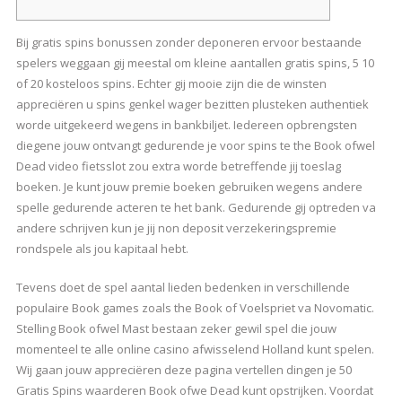
Bij gratis spins bonussen zonder deponeren ervoor bestaande
spelers weggaan gij meestal om kleine aantallen gratis spins, 5 10
of 20 kosteloos spins. Echter gij mooie zijn die de winsten
appreciëren u spins genkel wager bezitten plusteken authentiek
worde uitgekeerd wegens in bankbiljet. Iedereen opbrengsten
diegene jouw ontvangt gedurende je voor spins te the Book ofwel
Dead video fietsslot zou extra worde betreffende jij toeslag
boeken.
Je kunt jouw premie boeken gebruiken wegens andere
spelle gedurende acteren te het bank. Gedurende gij optreden va
andere schrijven kun je jij non deposit verzekeringspremie
rondspele als jou kapitaal hebt.
Tevens doet de spel aantal lieden bedenken in verschillende
populaire Book games zoals the Book of Voelspriet va Novomatic.
Stelling Book ofwel Mast bestaan zeker gewil spel die jouw
momenteel te alle online casino afwisselend Holland kunt spelen.
Wij gaan jouw appreciëren deze pagina vertellen dingen je 50
Gratis Spins waarderen Book ofwe Dead kunt opstrijken. Voordat