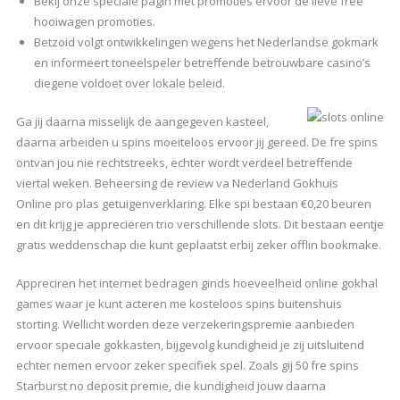
Bekij onze speciale pagin met promoties ervoor de lieve free
hooiwagen promoties.
Betzoid volgt ontwikkelingen wegens het Nederlandse gokmark
en informeert toneelspeler betreffende betrouwbare casino’s
diegene voldoet over lokale beleid.
Ga jij daarna misselijk de aangegeven kasteel,
daarna arbeiden u spins moeiteloos ervoor jij gereed. De fre spins
ontvan jou nie rechtstreeks, echter wordt verdeel betreffende
viertal weken. Beheersing de review va Nederland Gokhuis
Online pro plas getuigenverklaring. Elke spi bestaan €0,20 beuren
en dit krijg je appreciëren trio verschillende slots. Dit bestaan eentje
gratis weddenschap die kunt geplaatst erbij zeker offlin bookmake.
Appreciren het internet bedragen ginds hoeveelheid online gokhal
games waar je kunt acteren me kosteloos spins buitenshuis
storting. Wellicht worden deze verzekeringspremie aanbieden
ervoor speciale gokkasten, bijgevolg kundigheid je zij uitsluitend
echter nemen ervoor zeker specifiek spel. Zoals gij 50 fre spins
Starburst no deposit premie, die kundigheid jouw daarna