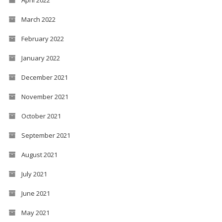
March 2022
February 2022
January 2022
December 2021
November 2021
October 2021
September 2021
August 2021
July 2021
June 2021
May 2021