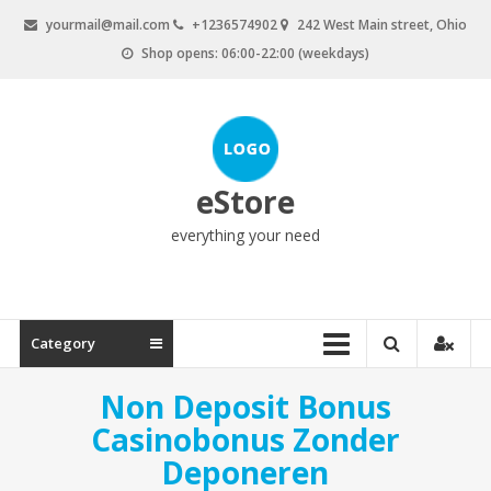
Skip
yourmail@mail.com
+1236574902
242 West Main street, Ohio
to
Shop opens: 06:00-22:00 (weekdays)
content
eStore
everything your need
Category
Non Deposit Bonus
Casinobonus Zonder
Deponeren