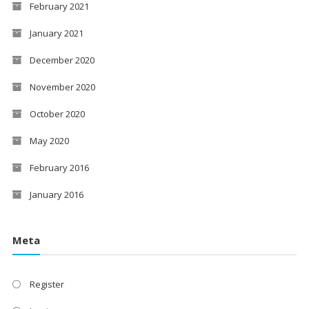
February 2021
January 2021
December 2020
November 2020
October 2020
May 2020
February 2016
January 2016
Meta
Register