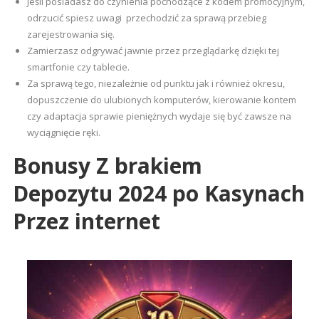
Jeśli posiadasz do czynienia pochodzące z kodem promocyjnym,
odrzucić spiesz uwagi przechodzić za sprawą przebieg
zarejestrowania się.
Zamierzasz odgrywać jawnie przez przeglądarkę dzięki tej
smartfonie czy tablecie.
Za sprawą tego, niezależnie od punktu jak i również okresu,
dopuszczenie do ulubionych komputerów, kierowanie kontem
czy adaptacja sprawie pieniężnych wydaje się być zawsze na
wyciągnięcie ręki.
Bonusy Z brakiem
Depozytu 2024 po Kasynach
Przez internet