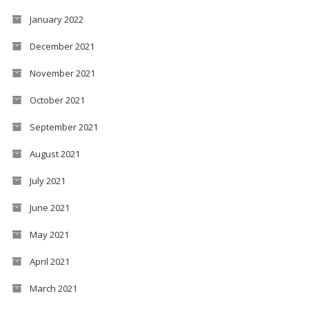
January 2022
December 2021
November 2021
October 2021
September 2021
August 2021
July 2021
June 2021
May 2021
April 2021
March 2021