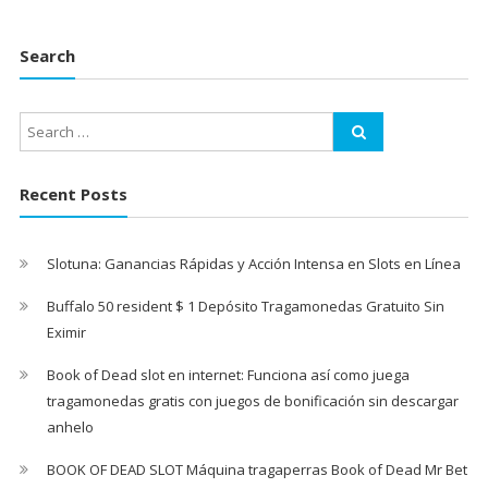
Search
Recent Posts
Slotuna: Ganancias Rápidas y Acción Intensa en Slots en Línea
Buffalo 50 resident $ 1 Depósito Tragamonedas Gratuito Sin
Eximir
Book of Dead slot en internet: Funciona así­ como juega
tragamonedas gratis con juegos de bonificación sin descargar
anhelo
BOOK OF DEAD SLOT Máquina tragaperras Book of Dead Mr Bet