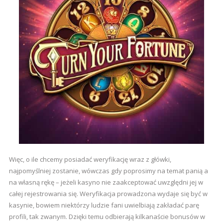
Więc, o ile chcemy posiadać weryfikację wraz z główki,
najpomyślniej zostanie, wówczas gdy poprosimy na temat panią a
na własną rękę – jeżeli kasyno nie zaakceptować uwzględni jej w
całej rejestrowania się. Weryfikacja prowadzona wydaje się być w
kasynie, bowiem niektórzy ludzie fani uwielbiają zakładać parę
profili, tak zwanym. Dzięki temu odbierają kilkanaście bonusów w