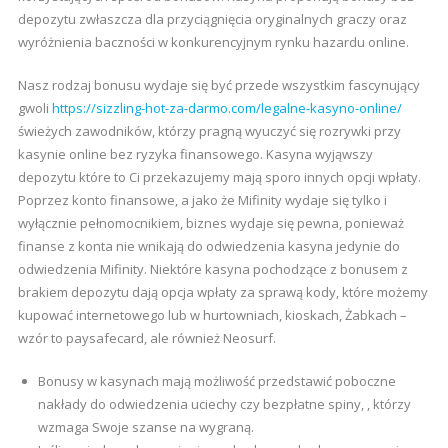
depozytu zwłaszcza dla przyciągnięcia oryginalnych graczy oraz
wyróżnienia baczności w konkurencyjnym rynku hazardu online.
Nasz rodzaj bonusu wydaje się być przede wszystkim fascynujący
gwoli
https://sizzling-hot-za-darmo.com/legalne-kasyno-online/
świeżych zawodników, którzy pragną wyuczyć się rozrywki przy
kasynie online bez ryzyka finansowego. Kasyna wyjąwszy
depozytu które to Ci przekazujemy mają sporo innych opcji wpłaty.
Poprzez konto finansowe, a jako że Mifinity wydaje się tylko i
wyłącznie pełnomocnikiem, biznes wydaje się pewna, ponieważ
finanse z konta nie wnikają do odwiedzenia kasyna jedynie do
odwiedzenia Mifinity. Niektóre kasyna pochodzące z bonusem z
brakiem depozytu dają opcja wpłaty za sprawą kody, które możemy
kupować internetowego lub w hurtowniach, kioskach, Żabkach –
wzór to paysafecard, ale również Neosurf.
Bonusy w kasynach mają możliwość przedstawić poboczne
nakłady do odwiedzenia uciechy czy bezpłatne spiny, , którzy
wzmaga Swoje szanse na wygraną.