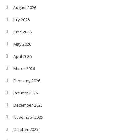
August 2026
July 2026
June 2026
May 2026
April 2026
March 2026
February 2026
January 2026
December 2025
November 2025
October 2025