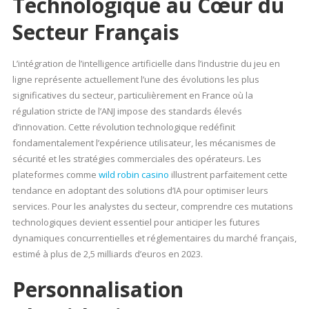
Technologique au Cœur du
Secteur Français
L’intégration de l’intelligence artificielle dans l’industrie du jeu en
ligne représente actuellement l’une des évolutions les plus
significatives du secteur, particulièrement en France où la
régulation stricte de l’ANJ impose des standards élevés
d’innovation. Cette révolution technologique redéfinit
fondamentalement l’expérience utilisateur, les mécanismes de
sécurité et les stratégies commerciales des opérateurs. Les
plateformes comme
wild robin casino
illustrent parfaitement cette
tendance en adoptant des solutions d’IA pour optimiser leurs
services. Pour les analystes du secteur, comprendre ces mutations
technologiques devient essentiel pour anticiper les futures
dynamiques concurrentielles et réglementaires du marché français,
estimé à plus de 2,5 milliards d’euros en 2023.
Personnalisation