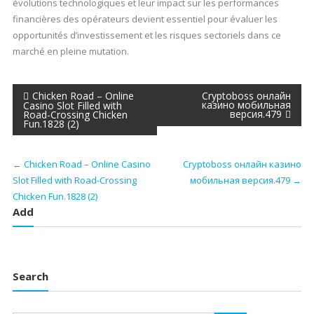
évolutions technologiques et leur impact sur les performances
financières des opérateurs devient essentiel pour évaluer les
opportunités d’investissement et les risques sectoriels dans ce
marché en pleine mutation.
Post
Chicken Road – Online
Cryptoboss онлайн
казино мобильная
Casino Slot Filled with
версия.479
Road-Crossing Chicken
navigation
Fun.1828 (2)
←
Chicken Road – Online Casino
Cryptoboss онлайн казино
Slot Filled with Road-Crossing
мобильная версия.479
→
Chicken Fun.1828 (2)
Add
Search