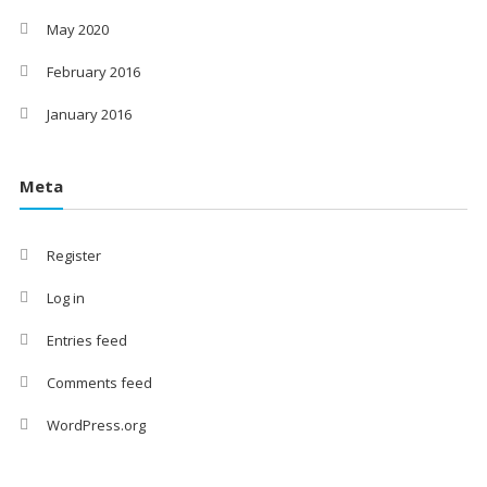
May 2020
February 2016
January 2016
Meta
Register
Log in
Entries feed
Comments feed
WordPress.org