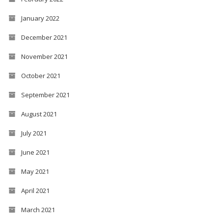
January 2022
December 2021
November 2021
October 2021
September 2021
August 2021
July 2021
June 2021
May 2021
April 2021
March 2021