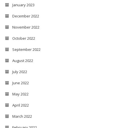
January 2023
December 2022
November 2022
October 2022
September 2022
August 2022
July 2022
June 2022
May 2022
April 2022
March 2022
February 2022