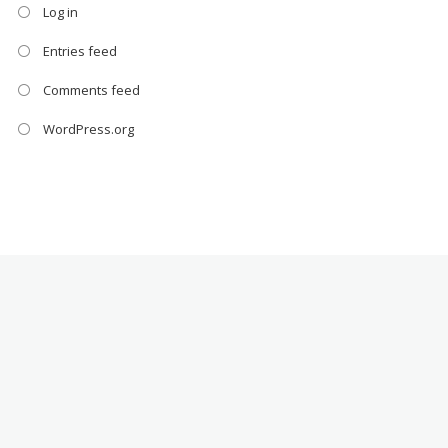
Log in
Entries feed
Comments feed
WordPress.org