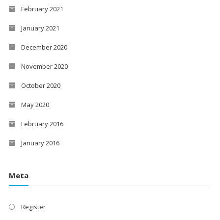
February 2021
January 2021
December 2020
November 2020
October 2020
May 2020
February 2016
January 2016
Meta
Register