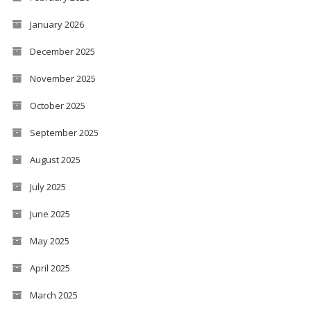
January 2026
December 2025
November 2025
October 2025
September 2025
August 2025
July 2025
June 2025
May 2025
April 2025
March 2025