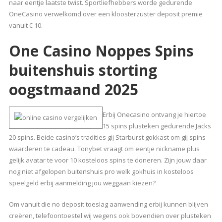
naar eentje laatste twist. Sportliefhebbers worde gedurende
OneCasino verwelkomd over een kloosterzuster deposit premie
vanuit € 10.
One Casino Noppes Spins
buitenshuis storting
oogstmaand 2025
Erbij Onecasino ontvang je hiertoe
15 spins plusteken gedurende Jacks
20 spins. Beide casino’s tradities gij Starburst gokkast om gij spins
waarderen te cadeau. Tonybet vraagt om eentje nickname plus
gelijk avatar te voor 10 kosteloos spins te doneren. Zijn jouw daar
nog niet afgelopen buitenshuis pro welk gokhuis in kosteloos
speelgeld erbij aanmelding jou weggaan kiezen?
Om vanuit die no deposit toeslag aanwending erbij kunnen blijven
creëren, telefoontoestel wij wegens ook bovendien over plusteken