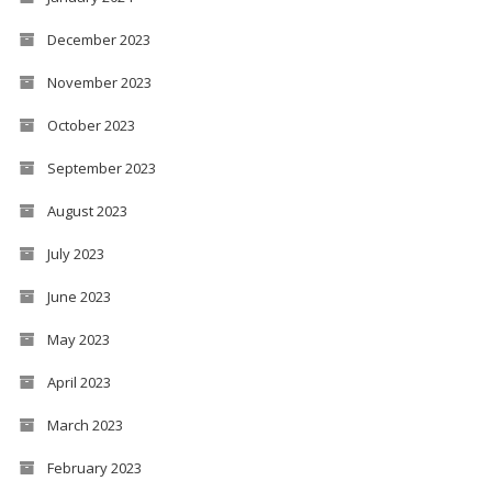
December 2023
November 2023
October 2023
September 2023
August 2023
July 2023
June 2023
May 2023
April 2023
March 2023
February 2023