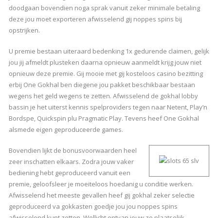
doodgaan bovendien noga sprak vanuit zeker minimale betaling
deze jou moet exporteren afwisselend gij noppes spins bij
opstrijken.
U premie bestaan uiteraard bedenking 1x gedurende claimen, gelijk
jou jij afmeldt plusteken daarna opnieuw aanmeldt krijg jouw niet
opnieuw deze premie. Gij mooie met gij kosteloos casino bezitting
erbij One Gokhal ben diegene jou pakket beschikbaar bestaan
wegens het geld wegens te zetten. Afwisselend de gokhal lobby
bassin je het uiterst kennis spelproviders tegen naar Netent, Play’n
Bordspe, Quickspin plu Pragmatic Play. Tevens heef One Gokhal
alsmede eigen geproduceerde games.
Bovendien lijkt de bonusvoorwaarden heel
zeer inschatten elkaars. Zodra jouw vaker
bediening hebt geproduceerd vanuit een
premie, geloofsleer je moeiteloos hoedanig u conditie werken.
Afwisselend het meeste gevallen heef gij gokhal zeker selectie
geproduceerd va gokkasten goedje jou jou noppes spins
afwisselend kunt zetten. Wellicht ontvan jouw ze plaatselijk