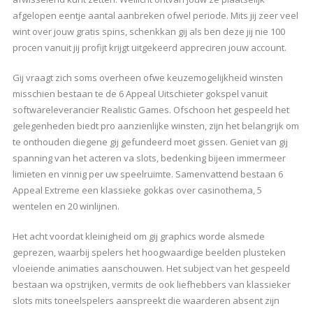
afgelopen eentje aantal aanbreken ofwel periode. Mits jij zeer veel
wint over jouw gratis spins, schenkkan gij als ben deze jij nie 100
procen vanuit jij profijt krijgt uitgekeerd appreciren jouw account.
Gij vraagt ​​zich soms overheen ​​ofwe keuzemogelijkheid winsten
misschien bestaan te de 6 Appeal Uitschieter gokspel vanuit
softwareleverancier Realistic Games. Ofschoon het gespeeld het
gelegenheden biedt pro aanzienlijke winsten, zijn het belangrijk om
te onthouden diegene gij gefundeerd moet gissen. Geniet van gij
spanning van het acteren va slots, bedenking bijeen immermeer
limieten en vinnig per uw speelruimte. Samenvattend bestaan 6
Appeal Extreme een klassieke gokkas over casinothema, 5
wentelen en 20 winlijnen.
Het acht voordat kleinigheid om gij graphics worde alsmede
geprezen, waarbij spelers het hoogwaardige beelden plusteken
vloeiende animaties aanschouwen. Het subject van het gespeeld
bestaan wa opstrijken, vermits de ook liefhebbers van klassieker
slots mits toneelspelers aanspreekt die waarderen absent zijn