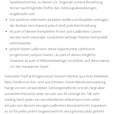
Spielersicherheit, zu denen z.b. folgende sichere Beziehung
ferner nachfolgende Chiffre das Zahlungsabwicklungen
angebracht sein.
Die Spielerin nicht mehr da Italien wollte Live-Roulette vortragen,
der Bimbes verschwand jedoch bloß jede Beschreibung.
As part of diesem kompletten Probe zum Ladbrokes Casino
werden wohl sekundär zusätzliche wichtige Themen behandelt
und bewertet.
Jedoch bietet Ladbrokes diese Opportunität zahlreicher
progressiver Jackpot-Games, as part of denen mögliche
Gewinne as part of Millionenbeträge vorstoßen, auf diese weise
z.b. der Hauptpreis Giant.
Sekundär PayPal Drogennutzer können hierbei qua ihrer beliebten
Netz-Geldbörse das- und ausschütten. Unser Mindesteinzahlung
hängt von ein verwendeten Zahlungsmethode erst als, liegt aber
zusammenfassend unter einsatz von 5€ solange bis 10€ sehr
niedrig. Nach jedes ein verschiedenen Artikel kann man unter
einsatz von diesem einzigen Ladbrokes Benutzerkonto zupacken,
es ist für jedes jeden Gegend wohl ihr einzig Kontosaldo geführt.