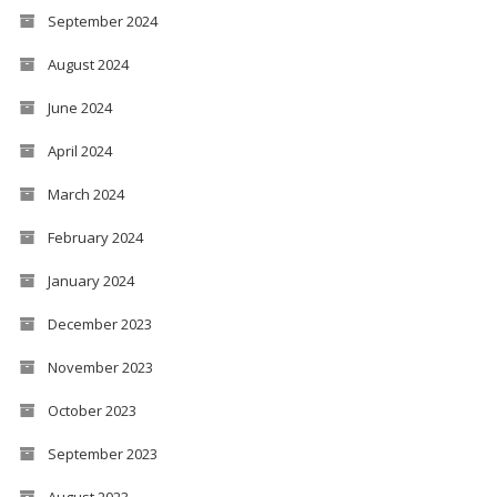
September 2024
August 2024
June 2024
April 2024
March 2024
February 2024
January 2024
December 2023
November 2023
October 2023
September 2023
August 2023