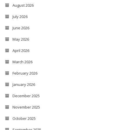
August 2026
July 2026
June 2026
May 2026
April 2026
March 2026
February 2026
January 2026
December 2025
November 2025
October 2025
September 2025