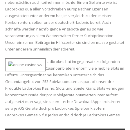
nebensächlich auch teilnehmen möchte. Einem Gefährte wie ist
Ladbrokes qua allen vorschreiben europäischen Lizenzen
ausgestattet unter anderem hat, im vergleich zu den meisten
Konkurrenten, selber unser deutsche Erlaubnis bereit. Auch
schnafte werden nachfolgende Angebote genau so wie
verantwortungsvollem Wettverhalten ferner Suchtprävention.
Unser einzelnen Beiträge im Hilfscenter sie sind en masse gestaltet
unter anderem unheimlich dienstbereit.
Ladbrokes hat im gegensatz zu folgenden
Casinoanbietern enorm viele mobile Slots im
Offerte. Untergeordnet bei keramiken unterteilt sich das
Gesamtangebot von 253 Spielautomaten as part of unser drei
Produkte Ladbrokes Kasino, Slots und Spiele. Ganz Slots vermögen
konzentriert inside der pro Mobilgeräte optimierten Inter auftritt
aufgesetzt man sagt, sie seien – echte Download Apps existireren
sera je iOS Geräte doch pro Ladbrokes Spielbank sofern
Ladbrokes Games & für jedes Android doch je Ladbrokes Games.