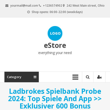
Skip
yourmail@mail.com
+1236574902
242 West Main street, Ohio
to
Shop opens: 06:00-22:00 (weekdays)
content
eStore
everything your need
Category
Ladbrokes Spielbank Probe
2024: Top Spiele And App >>
Exklusiver 600 Bonus