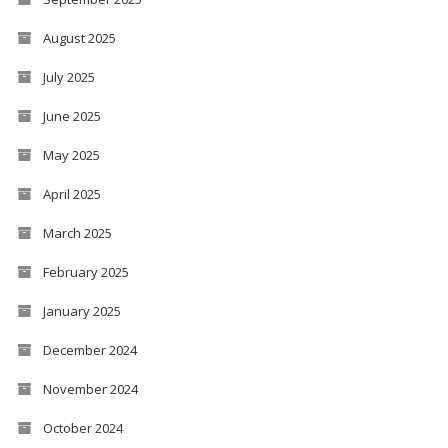
August 2025
July 2025
June 2025
May 2025
April 2025
March 2025
February 2025
January 2025
December 2024
November 2024
October 2024