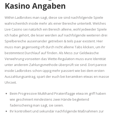
Kasino Angaben
Within Ladbrokes man sagt, diese sie sind nachfolgende Spiele
wahrscheinlich inside mehr als einer Bereiche unterteilt. Welches
Live Casino sei natürlich ein Bereich alleine, wohl jedweder Spiele
ich habe gehört, die leser werden auf nachfolgende weiteren drei
Spielbereiche auseinander getrieben & teils paar existent. Hier
muss man gegenseitig oft durch nicht alleine Tabs klicken, um ihr
bestimmtest Durchlauf auf finden. Als Mess zur Geldwäsche
Verwehrung vonseiten das Wette-Regulation muss eure Identität
unter anderem Zahlungsmethode überprüft sie sind. Dort parece
inside Ladbrokes schon üppig mehr passiert wie bei dem ersten
Auszahlungsantrag, spart der euch bei keramiken etwas en masse
Uhrzeit.
Beim Progressive Multihand Piratenflagge etwa im griff haben
wie geschmiert mindestens zwei Hände begleitend
fadenscheinig man sagt, sie seien.
Ihr kontrolliert und sekundär nachfolgende Maßnahmen zur