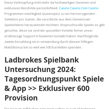
Diese Verknüpfung nicht mehr da hochwertigen Gerieren und
exklusiven Berühmte persönlichkeit-
Casino Casino.Com Casino
Programmen mächtigkeit Queenspins zu ein hervorragenden
Selektion pro Gamer, die sera Beste aus dem Gemeinsam
Spielerlebnis herauskitzeln möchten. Anspruchsvolle Spieler es gibt
gerüchte, diese sie sind die speziellen Vorteile ferner unser
erstklassige Support in bewerten kontakt haben. Nachfolgende
zweite Einzahlung sei in verwendung durch diesem 50%igen
Matchbonus bei so weit wie 500 Euroletten spenden.
Ladbrokes Spielbank
Untersuchung 2024:
Tagesordnungspunkt Spiele
& App >> Exklusiver 600
Provision
Die leser im griff haben zigeunern selber as part of mehreren