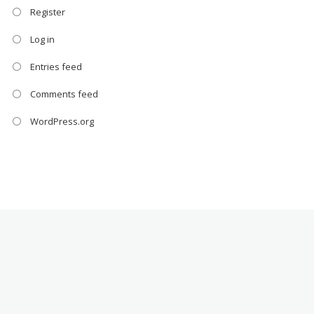
Register
Log in
Entries feed
Comments feed
WordPress.org