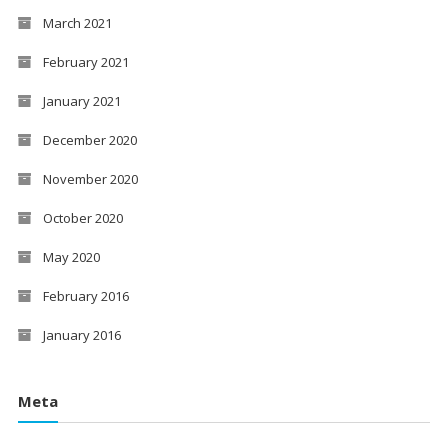
March 2021
February 2021
January 2021
December 2020
November 2020
October 2020
May 2020
February 2016
January 2016
Meta