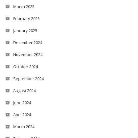
March 2025
February 2025
January 2025
December 2024
November 2024
October 2024
September 2024
August 2024
June 2024
April 2024
March 2024