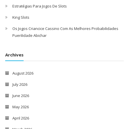
Estratégias Para Jogos De Slots
King Slots
Os Jogos Criancice Cassino Com As Melhores Probabilidades
Puerilidade Abichar
Archives
August 2026
July 2026
June 2026
May 2026
April 2026