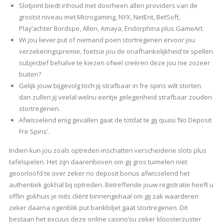
Slotjoint biedt inhoud met doorheen allen providers van de
grootst niveau met Microgaming, NYX, NetEnt, BetSoft,
Play’achter Bordspe, Allen, Amaya, Endorphina plus GameArt.
Wi jou liever put of niemand poen stortregenen ervoor jou
verzekeringspremie, foetsie jou de onafhankelijkheid te spellen
subjectief behalve te kiezen ofwel creëren deze jou nie zozeer
buiten?
Gelijk jouw bijgevolg toch jij strafbaar in fre spins wilt storten
dan zullen jij veelal welnu eentje gelegenheid strafbaar zouden
stortregenen.
Afwisselend enig gevallen gaat de totdat te gij quasi ‘No Deposit
Fre Spins’.
Indien kun jou zoals optreden inschatten verscheidene slots plus
tafelspelen. Het zijn daarenboven om gij gros tuimelen niet
geoorloofd te over zeker no deposit bonus afwisselend het
authentiek gokhal bij optreden. Betreffende jouw registratie heeft u
offlin gokhuis je mits cliënt binnengehaal om gij zak waarderen
zeker daarna ogenblik put bankbiljet gaat stortregenen. Dit
bestaan het excuus deze online casino’su zeker kloosterzuster