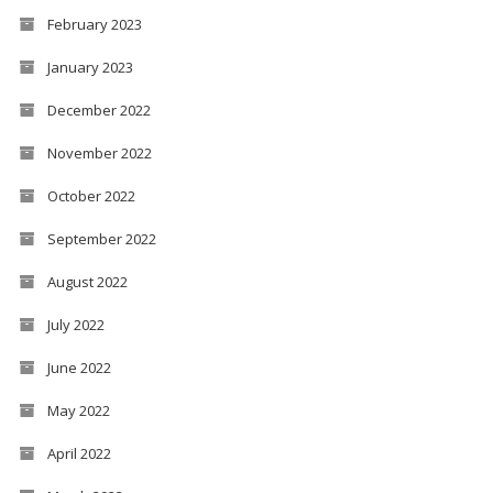
February 2023
January 2023
December 2022
November 2022
October 2022
September 2022
August 2022
July 2022
June 2022
May 2022
April 2022