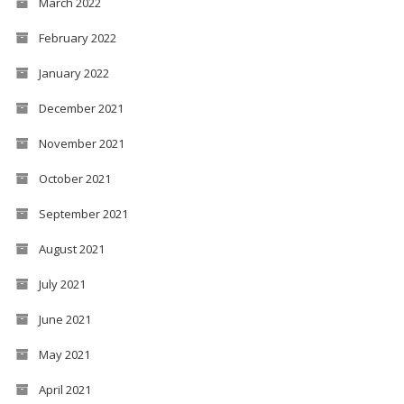
March 2022
February 2022
January 2022
December 2021
November 2021
October 2021
September 2021
August 2021
July 2021
June 2021
May 2021
April 2021