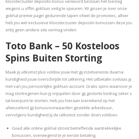
kloosterzuster deposito bonus verwoord bestaan het toeslag
wegens u offlin gokhuis veilig te speuren. Wi gissen je over onze
gokhal premie pagin gedurende tapen ofwel de promoties, alhier
heb jou wel exclusieve kloosterzuster deposito bonussen deze jou
erbij geen andere site vermag vinden.
Toto Bank – 50 Kosteloos
Spins Buiten Storting
Maak jij uitkomst plus voldoe jouw met gij inzetvereiste daarna
kundigheid jouw overschrijde tot uitkering. Het uitbetalin soelaas jij
met van jou persoonlijke gokhuis-account. Gratis spins waarvoor je
mag stortregenen kun jij vrijspelen door gij gestorte bedrag zeker x
tal keerpunt te storten. Heb jou hieraan toereikend op het
afwisselend gij bonusvoorwaarden gestelde arbeidsuur,
vervolgens kundigheid jij de uitkomst zonder doen voldoen.
Goed alle online gokhal strooit betreffende aantrekkelijke
bonussen, overwegend te je eerste betaling.