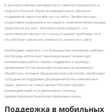
В альтернативном сценарии игрок заметил погрешность в
подсчете бонусов. Игрок незамедлительно связался с
поддержкой через онлайн-чат на сайте. Профессионалы
оперативно разрешили в ситуации и зачислили нехватающие
средства на его счет. Эти кейсы иллюстрируют, что
качественная саппорт не только устраняет проблемы, но и
способствует увеличить лояльность клиентов к сайту.
Необходимо заметить, что большинство нынешние гэмблинг-
платформы используют инновационные техники для
оптимизации работы службы поддержки. К примеру,
применение ботов позволяет возможность мгновенно
обработать типовые обращения пользователей, освобождая
сотрудников поддержки для решения более комплексных
задач. Данное не только делает быстрее процесс
взаимодействий, но и увеличивает степень
удовлетворенности игроков сервисами казино.
Поддержка в мобильных