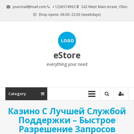
Skip
yourmail@mail.com
+1236574902
242 West Main street, Ohio
to
Shop opens: 06:00-22:00 (weekdays)
content
eStore
everything your need
Category
Казино С Лучшей Службой
Поддержки – Быстрое
Разрешение Запросов