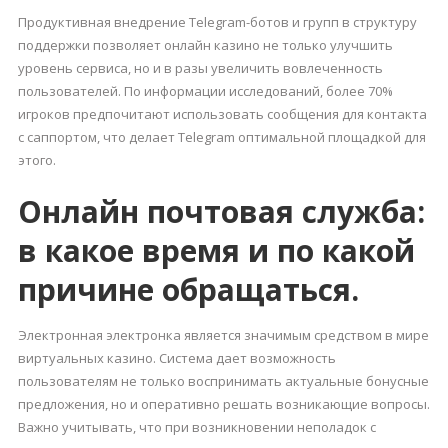
Продуктивная внедрение Telegram-ботов и групп в структуру
поддержки позволяет онлайн казино не только улучшить
уровень сервиса, но и в разы увеличить вовлеченность
пользователей. По информации исследований, более 70%
игроков предпочитают использовать сообщения для контакта
с саппортом, что делает Telegram оптимальной площадкой для
этого.
Онлайн почтовая служба:
в какое время и по какой
причине обращаться.
Электронная электронка является значимым средством в мире
виртуальных казино. Система дает возможность
пользователям не только воспринимать актуальные бонусные
предложения, но и оперативно решать возникающие вопросы.
Важно учитывать, что при возникновении неполадок с