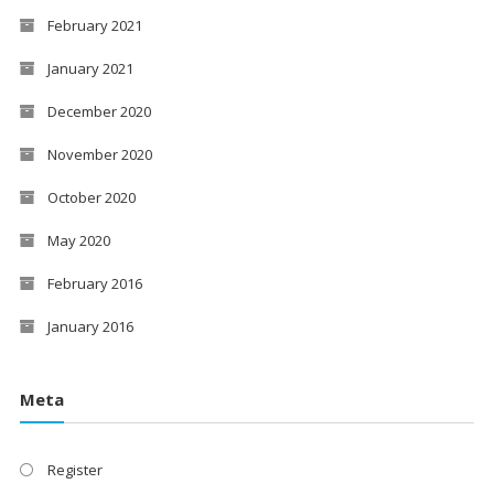
February 2021
January 2021
December 2020
November 2020
October 2020
May 2020
February 2016
January 2016
Meta
Register