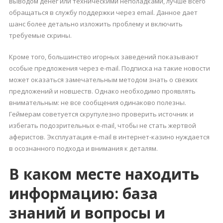
выводом денег или техническими неполадками, лучше всего
обращаться в службу поддержки через email. Данное дает
шанс более детально изложить проблему и включить
требуемые скрины.
Кроме того, большинство игорных заведений показывают
особые предложения через e-mail. Подписка на такие новости
может оказаться замечательным методом знать о свежих
предложений и новшеств. Однако необходимо проявлять
внимательным: не все сообщения одинаково полезны.
Геймерам советуется скрупулезно проверить источник и
избегать подозрительных e-mail, чтобы не стать жертвой
аферистов. Эксплуатация e-mail в интернет-казино нуждается
в осознанного подхода и внимания к деталям.
В каком месте находить
информацию: база
знаний и вопросы и