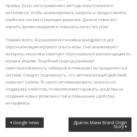
правил. Боты чата применяют методы искусственного
интеллекта, чтобы анализировать запросы и предоставлять
наиболее соответствующие решения. Данное помогает
снизить время ожидания и повысить качество услуг.
Помимо всего, AI-решения интенсивно внедряются для
персонализации игрового опыта игры. Они анализируют
интересы игроков и советуют персональные рекомендации по
играм и акциям. Подобный подход усиливает
заинтересованность геймеров и повышает их преданность к
системе. Следует подчеркнуть, что автоматизация действий
помогает казино 7k casino оптимизировать затраты на
поддержку клиентов, позволяя инвестировать средства на
создание новых возможностей и повышение удобства
интерфейса.
Post
Google news
Драгон Мани Brand Origin
Story
navigation