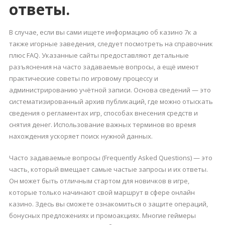
ответы.
В случае, если вы сами ищете информацию об казино 7к а
также игорные заведения, следует посмотреть на справочник
плюс FAQ. Указанные сайты предоставляют детальные
разъяснения на часто задаваемые вопросы, а ещё имеют
практические советы по игровому процессу и
администрированию учётной записи. Основа сведений — это
систематизированный архив публикаций, где можно отыскать
сведения о регламентах игр, способах внесения средств и
снятия денег. Использование важных терминов во время
нахождения ускоряет поиск нужной данных.
Часто задаваемые вопросы (Frequently Asked Questions) — это
часть, который вмещает самые частые запросы и их ответы.
Он может быть отличным стартом для новичков в игре,
которые только начинают свой маршрут в сфере онлайн
казино. Здесь вы сможете ознакомиться о защите операций,
бонусных предложениях и промоакциях. Многие геймеры