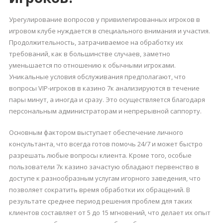
Урегулирование вопросов у привилегированных игроков в
игровом клубе нуждается в специального внимания и участия.
Продолжительность, затрачиваемое на обработку их
требований, как в большинстве случаев, заметно
уменьшается по отношению к обычными игроками.
Уникальные условия обслуживания предполагают, что
вопросы VIP-игроков в казино 7к анализируются в течение
пары минут, а иногда и сразу. Это осуществляется благодаря
персональным администраторам и непрерывной саппорту.
Основным фактором выступает обеспечение личного
консультанта, что всегда готов помочь 24/7 и может быстро
разрешать любые вопросы клиента. Кроме того, особые
пользователи 7к казино зачастую обладают первенство в
доступе к разнообразным услугам игорного заведения, что
позволяет сократить время обработки их обращений. В
результате среднее период решения проблем для таких
клиентов составляет от 5 до 15 мгновений, что делает их опыт