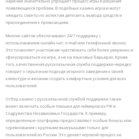
наречии значительно упрощает процесс игры и решения
появляющихся проблем. В подобных казино игроки могут
ожидать советы по аспектам депозита, вывода средств и
присоединения к промоакциям.
Многие сайтов обеспечивают 24/7 поддержку с
использованием онлайн-чат, e-mail или телефонный звонок.
Это позволяет участникам чувствовать себя более уверенно и
сфокусироваться на игре, а не на языковых барьерах. Кроме
того, качественная русскоязычная служба поддержки нередко
говорит о серьёзном подходе игорного заведения к своей
клиентуре и желании создать комфортные условия для всех
пользователей.
Отбор казино с русскоязычной службой поддержки также
может включать особые плюшки для геймеров из РФ и
Содружества Независимых Государств. К примеру,
определённые платформы предоставляют особые бонусы или
соревнования с крупными выигрышами только для
пользователей из России. Это делает игровой процесс не