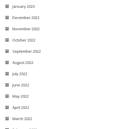
January 2023
December 2022
November 2022
October 2022
September 2022
August 2022
July 2022
June 2022
May 2022
April 2022
March 2022