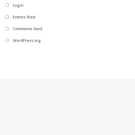
Log in
Entries feed
Comments feed
WordPress.org