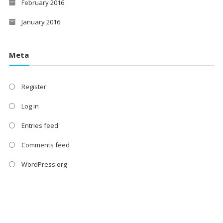
February 2016
January 2016
Meta
Register
Log in
Entries feed
Comments feed
WordPress.org