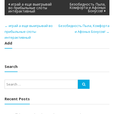
Post
играй а еще выигрывай
Безобидность Пыла,
Комфорта и Афоных
во прибыльные слоты
Бонусов!
интерактивный
navigation
←
играй а еще выигрывай во
Безобидность Пыла, Комфорта
прибыльные слоты
и Афоных Бонусов!
→
интерактивный
Add
Search
Recent Posts