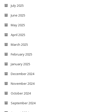
July 2025
June 2025
May 2025
April 2025
March 2025
February 2025
January 2025
December 2024
November 2024
October 2024
September 2024