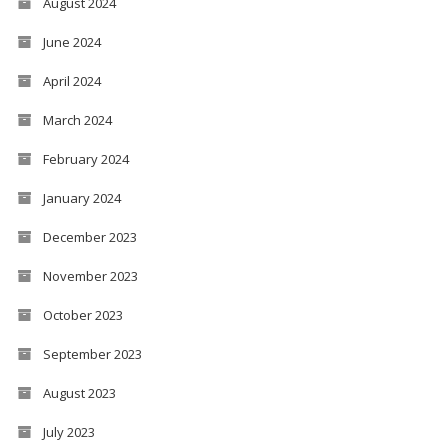
August 2024
June 2024
April 2024
March 2024
February 2024
January 2024
December 2023
November 2023
October 2023
September 2023
August 2023
July 2023