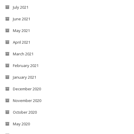
July 2021
June 2021
May 2021
April 2021
March 2021
February 2021
January 2021
December 2020
November 2020
October 2020
May 2020