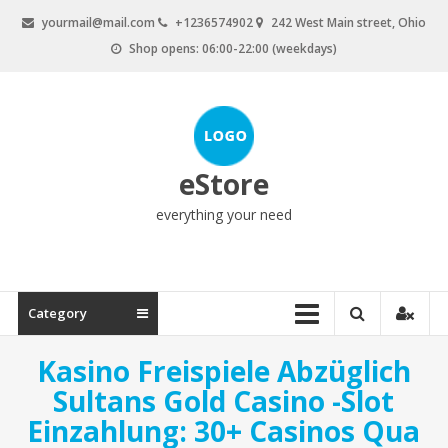
Skip
yourmail@mail.com
+1236574902
242 West Main street, Ohio
to
Shop opens: 06:00-22:00 (weekdays)
content
eStore
everything your need
Category
Kasino Freispiele Abzüglich
Sultans Gold Casino -Slot
Einzahlung: 30+ Casinos Qua