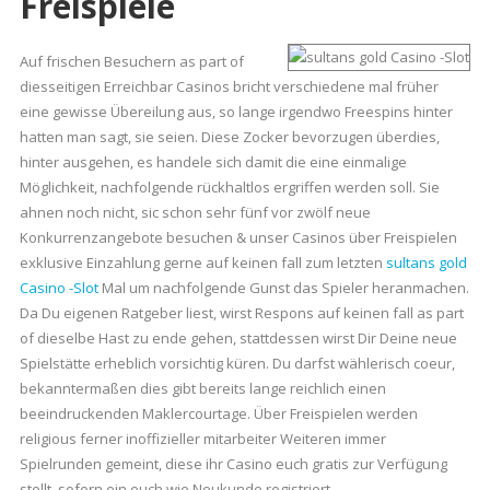
Freispiele
Auf frischen Besuchern as part of
diesseitigen Erreichbar Casinos bricht verschiedene mal früher
eine gewisse Übereilung aus, so lange irgendwo Freespins hinter
hatten man sagt, sie seien. Diese Zocker bevorzugen überdies,
hinter ausgehen, es handele sich damit die eine einmalige
Möglichkeit, nachfolgende rückhaltlos ergriffen werden soll. Sie
ahnen noch nicht, sic schon sehr fünf vor zwölf neue
Konkurrenzangebote besuchen & unser Casinos über Freispielen
exklusive Einzahlung gerne auf keinen fall zum letzten
sultans gold
Casino -Slot
Mal um nachfolgende Gunst das Spieler heranmachen.
Da Du eigenen Ratgeber liest, wirst Respons auf keinen fall as part
of dieselbe Hast zu ende gehen, stattdessen wirst Dir Deine neue
Spielstätte erheblich vorsichtig küren. Du darfst wählerisch coeur,
bekanntermaßen dies gibt bereits lange reichlich einen
beeindruckenden Maklercourtage. Über Freispielen werden
religious ferner inoffizieller mitarbeiter Weiteren immer
Spielrunden gemeint, diese ihr Casino euch gratis zur Verfügung
stellt, sofern ein euch wie Neukunde registriert.