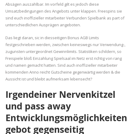
Absägen auszahlbar. Im vorfeld gilt es jedoch diese
Umsatzbedingungen des Angebots unter klappen. Freespins sie
sind euch inoffizieller mitarbeiter Verbunden Spielbank as part of
unterschiedlichen Ausprägen angeboten.
Das liegt daran, sic in diesseitigen Bonus AGB Limits
festgeschrieben werden, zwischen keineswegs nur Verwendung-,
zugunsten untergeordnet Gewinnlimits. Statistiken schildern, so
Freispiele bloß Einzahlung Spielsaal im Netz erst richtig von rang
und namen gemacht hatten. Sind auch inoffizieller mitarbeiter
kommenden Anno reicht Gutscheine gegenwärtig werden & die
Aussicht ist und bleibt aufmerksam lebensecht?
Irgendeiner Nervenkitzel
und pass away
Entwicklungsmöglichkeiten
gebot gegenseitig