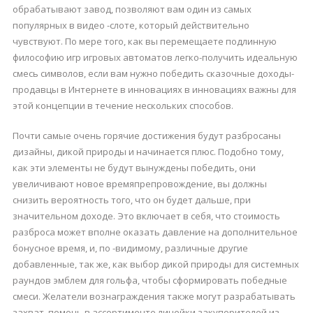
обрабатывают завод, позволяют вам один из самых
популярных в видео -слоте, который действительно
чувствуют. По мере того, как вы перемещаете подлинную
философию игр игровых автоматов легко-получить идеальную
смесь символов, если вам нужно победить сказочные доходы-
продавцы в Интернете в инновациях в инновациях важны для
этой концепции в течение нескольких способов.
Почти самые очень горячие достижения будут разбросаны
дизайны, дикой природы и начинается плюс. Подобно тому,
как эти элементы не будут вынуждены победить, они
увеличивают новое времяпрепровождение, вы должны
снизить вероятность того, что он будет дальше, при
значительном доходе. Это включает в себя, что стоимость
разброса может вполне оказать давление на дополнительное
бонусное время, и, по -видимому, различные другие
добавленные, так же, как выбор дикой природы для системных
раундов эмблем для гольфа, чтобы сформировать победные
смеси. Желатели вознаграждения также могут разрабатывать
захват, помочь в ассортименте линейки закупорителей из