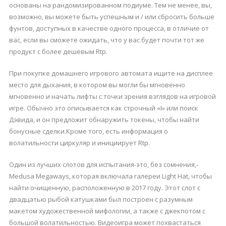
основаны на рандомизированном подиуме. Тем не менее, вы,
возможно, вы можете быть успешным и / или сбросить больше
фунтов, доступных в качестве одного процесса, в отличие от
вас, если вы сможете ожидать, что у вас будет почти тот же
продукт с более дешевым Rtp.
При покупке домашнего игрового автомата ищите на дисплее
место для дыхания, в котором вы могли бы мгновенно
мгновенно и начать лифты с точки зрения взглядов на игровой
игре. Обычно это описывается как строчный «I» или поиск
Дэвида, и он предложит обнаружить токены, чтобы найти
бонусные сделки.Кроме того, есть информация о
волатильности циркуляр и инициирует Rtp.
Один из лучших слотов для испытания-это, без сомнения,-
Medusa Megaways, которая включала галереи Light Hat, чтобы
найти очищенную, расположенную в 2017 году. Этот слот с
двадцатью рыбой катушками был построен с разумным
макетом художественной мифологии, а также с джекпотом с
большой волатильностью. Видеоигра может похвастаться