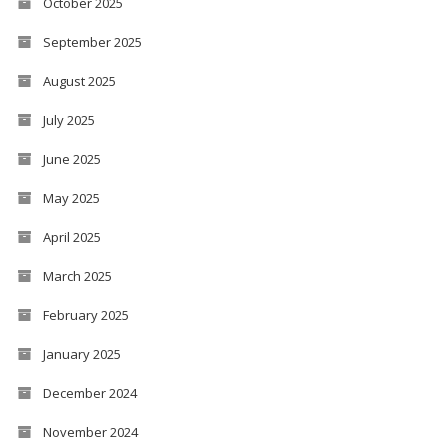
October 2025
September 2025
August 2025
July 2025
June 2025
May 2025
April 2025
March 2025
February 2025
January 2025
December 2024
November 2024