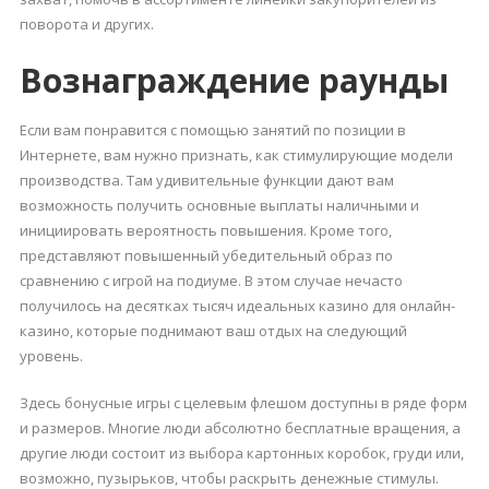
поворота и других.
Вознаграждение раунды
Если вам понравится с помощью занятий по позиции в
Интернете, вам нужно признать, как стимулирующие модели
производства. Там удивительные функции дают вам
возможность получить основные выплаты наличными и
инициировать вероятность повышения. Кроме того,
представляют повышенный убедительный образ по
сравнению с игрой на подиуме. В этом случае нечасто
получилось на десятках тысяч идеальных казино для онлайн-
казино, которые поднимают ваш отдых на следующий
уровень.
Здесь бонусные игры с целевым флешом доступны в ряде форм
и размеров. Многие люди абсолютно бесплатные вращения, а
другие люди состоит из выбора картонных коробок, груди или,
возможно, пузырьков, чтобы раскрыть денежные стимулы.