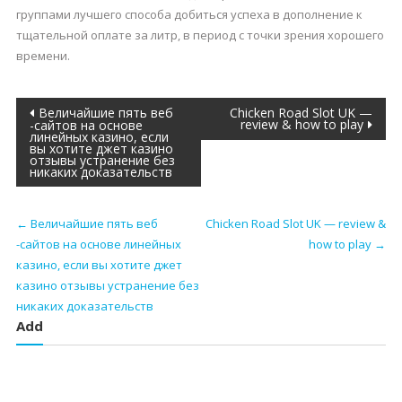
группами лучшего способа добиться успеха в дополнение к
тщательной оплате за литр, в период с точки зрения хорошего
времени.
Post
Величайшие пять веб
Chicken Road Slot UK —
review & how to play
-сайтов на основе
линейных казино, если
navigation
вы хотите джет казино
отзывы устранение без
никаких доказательств
←
Величайшие пять веб
Chicken Road Slot UK — review &
-сайтов на основе линейных
how to play
→
казино, если вы хотите джет
казино отзывы устранение без
никаких доказательств
Add