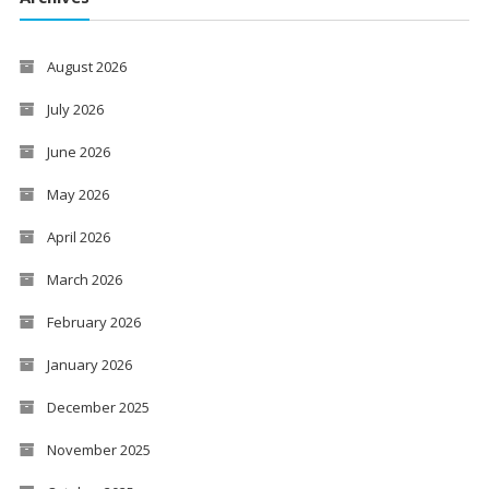
August 2026
July 2026
June 2026
May 2026
April 2026
March 2026
February 2026
January 2026
December 2025
November 2025