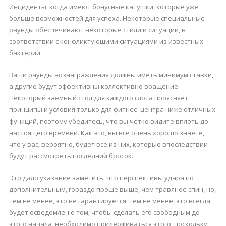
Инциденты, когда имеют бонусные катушки, которые уже
больше возможностей для успеха. Некоторые специальные
раунды обеспечивают некоторые стили и ситуации, в
соответствии с конфликтующими ситуациями из известных
бактерий.
Ваши раунды вознаграждения должны иметь минимум ставки,
а другие будут эффективны коллективно вращение.
Некоторый заемный стол для каждого слота проясняет
принципы и условия только для фитнес -центра ниже отличных
функций, поэтому убедитесь, что вы четко видите вплоть до
настоящего времени. Как это, вы все очень хорошо знаете,
что у вас, вероятно, будет все из них, которые впоследствии
будут рассмотреть последний бросок.
Это дало указание заметить, что перспективы удара по
дополнительным, гораздо проще выше, чем травяное спин, но,
тем не менее, это не гарантируется. Тем не менее, это всегда
будет осведомлен о том, чтобы сделать его свободным до
этого начала, необходимо придерживаться этого, поскольку