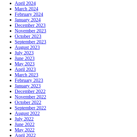
April 2024
March 2024
February 2024
January 2024
December 2023
November 2023
October 2023
September 2023
August 2023
July 2023
June 2023
May 2023
April 2023
March 2023
February 2023
January 2023
December 2022
November 2022
October 2022
September 2022
August 2022
July 2022
June 2022
May 2022
April 2022