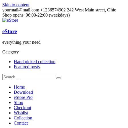
Skip to content
yourmail@mail.com
+1236574902
242 West Main street, Ohio
Shop opens: 06:00-22:00 (weekdays)
eStore
everything your need
Category
Hand picked collection
Featured posts
Home
Download
eStore Pro
Shop
Checkout
Wishlist
Collection
Contact