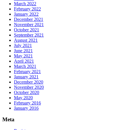
March 2022
February 2022
January 2022
December 2021
November 2021
October 2021
September 2021
August 2021
July 2021
June 2021
May 2021
April 2021
March 2021
February 2021
January 2021
December 2020
November 2020
October 2020
May 2020
February 2016
January 2016
Meta