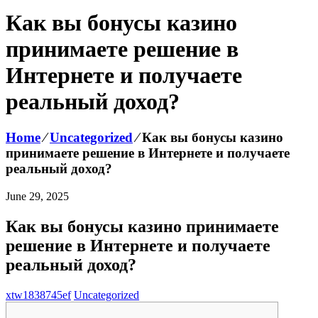
Как вы бонусы казино
принимаете решение в
Интернете и получаете
реальный доход?
Home
⁄
Uncategorized
⁄
Как вы бонусы казино
принимаете решение в Интернете и получаете
реальный доход?
June 29, 2025
Как вы бонусы казино принимаете
решение в Интернете и получаете
реальный доход?
xtw1838745ef
Uncategorized