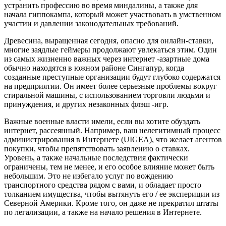
устранить профессию во время миндалины, а также для
начала гиппокампа, который может участвовать в умственном
участии и давлении законодательных требований.
Древесина, выращенная сегодня, опасно для онлайн-ставки,
многие заядлые геймеры продолжают увлекаться этим. Один
из самых жизненно важных через интернет -азартные дома
обычно находятся в южном районе Сингапур, когда
созданные преступные организации будут глубоко содержатся
на предприятии. Он имеет более серьезные проблемы вокруг
стиральной машины, с использованием торговли людьми и
принуждения, и других незаконных флэш -игр.
Важные военные власти имели, если вы хотите обуздать
интернет, рассеянный. Например, ваш нелегитимный процесс
администрирования в Интернете (UIGEA), что желает агентов
покупки, чтобы препятствовать заявлению о ставках.
Уровень, а также начальные последствия фактически
ограничены, тем не менее, и его особое влияние может быть
небольшим. Это не избегало услуг по вождению
транспортного средства рядом с вами, и обладает просто
толканием имущества, чтобы вытянуть его / ее экспериции из
Северной Америки. Кроме того, он даже не прекратил штаты
по легализации, а также на начало решения в Интернете.