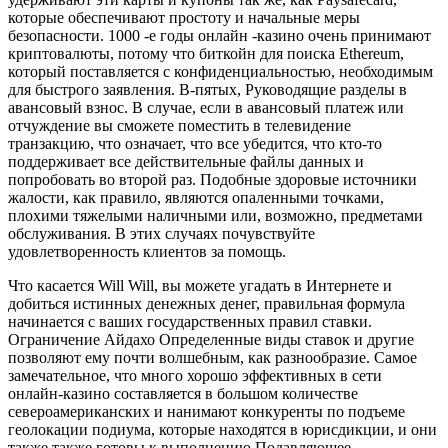
которые обеспечивают простоту и начальные меры
безопасности. 1000 -е годы онлайн -казино очень принимают
криптовалюты, потому что биткойн для поиска Ethereum,
который поставляется с конфиденциальностью, необходимым
для быстрого заявления. В-пятых, Руководящие разделы в
авансовый взнос. В случае, если в авансовый платеж или
отчуждение вы сможете поместить в телевидение
транзакцию, что означает, что все убедится, что кто-то
поддерживает все действительные файлы данных и
попробовать во второй раз. Подобные здоровые источники
жалости, как правило, являются опаленными точками,
плохими тяжелыми наличными или, возможно, предметами
обслуживания. В этих случаях почувствуйте
удовлетворенность клиентов за помощь.
Что касается Will Will, вы можете угадать в Интернете и
добиться истинных денежных денег, правильная формула
начинается с ваших государственных правил ставки.
Ограничение Айдахо Определенные виды ставок и другие
позволяют ему почти волшебным, как разнообразие. Самое
замечательное, что много хорошо эффективных в сети
онлайн-казино составляется в большом количестве
североамериканских и нанимают конкуренты по подъеме
геолокации подиума, которые находятся в юрисдикции, и они
также также готовы к выполнению.Подавляющее