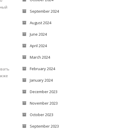
то
мный
September 2024
August 2024
June 2024
April 2024
March 2024
February 2024
овать
акже
January 2024
December 2023
November 2023
October 2023
September 2023