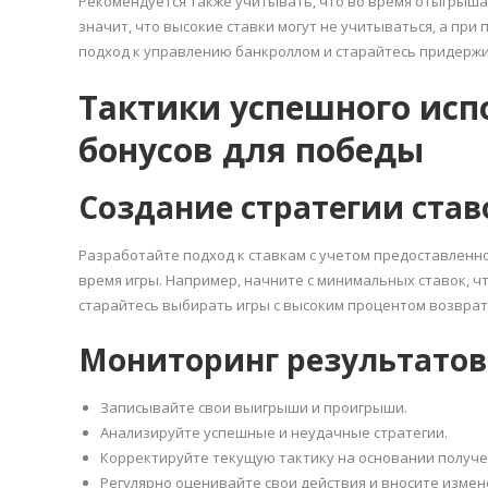
Рекомендуется также учитывать, что во время отыгрыша
значит, что высокие ставки могут не учитываться, а пр
подход к управлению банкроллом и старайтесь придерж
Тактики успешного исп
бонусов для победы
Создание стратегии став
Разработайте подход к ставкам с учетом предоставленн
время игры. Например, начните с минимальных ставок, ч
старайтесь выбирать игры с высоким процентом возврата 
Мониторинг результатов
Записывайте свои выигрыши и проигрыши.
Анализируйте успешные и неудачные стратегии.
Корректируйте текущую тактику на основании получ
Регулярно оценивайте свои действия и вносите измене