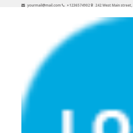
Skip
yourmail@mail.com
+1236574902
242 West Main street
to
content