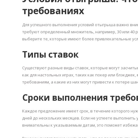
требованиях
Для успешного выполнения условий отыгрыша важно вн
требуют определенный множитель, например, 30 или 40 р
выберите те, которые имеют более привлекательные усл
Типы ставок
Существуют разные виды ставок, которые могут засчитыв
как для настольных играх, таких как покер или блэкджек
требованиям, а какие из них могут привести к потере ш
Сроки выполнения требо
Каждое предложение имеет срок, в течение которого нуж
дней до нескольких месяцев. Если не успеете выполнить 
внимательны к указываемым датам, это поможет избежат