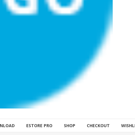
NLOAD
ESTORE PRO
SHOP
CHECKOUT
WISHL