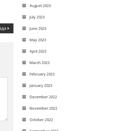
August 2023
July 2023
ада
June 2023
May 2023
April 2023
March 2023
February 2023
January 2023
December 2022
November 2022
October 2022
September 2022