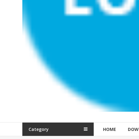
Category
HOME
DOW