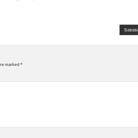
Вавав
 are marked
*