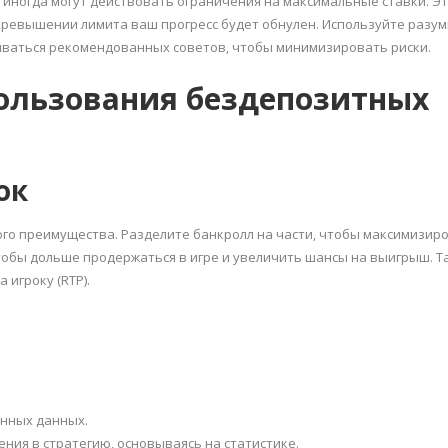
 иногда могут действовать ограничения на максимальные ставки. Э
и превышении лимита ваш прогресс будет обнулен. Используйте разу
иваться рекомендованных советов, чтобы минимизировать риски.
ользования бездепозитных
ок
ого преимущества. Разделите банкролл на части, чтобы максимизир
тобы дольше продержаться в игре и увеличить шансы на выигрыш. Т
игроку (RTP).
енных данных.
ния в стратегию, основываясь на статистике.