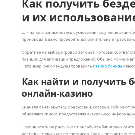
Как получить безд
и их использовани
Для начала ознакомьтесь с условиями получения акций б
промокода. Важно проверять дополнительные требования
Обратите на выбор игровой автомат, который соответст
позиции для активации предложений. Обычно можно найт
Например, рекомендуем проверить
казино бонусы
с высо
Как найти и получить 
онлайн-казино
Сначала ознакомьтесь с ресурсами, которые собирают и
обновляют списки, предоставляя актуальную информаци
Подпишитесь на рассылки от онлайн-гемблинговых сайто
доступны только для подписчиков. Так вы получите инфо