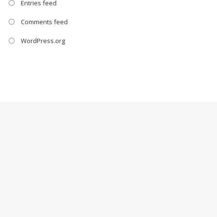
Entries feed
Comments feed
WordPress.org