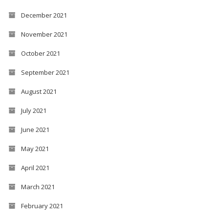
December 2021
November 2021
October 2021
September 2021
August 2021
July 2021
June 2021
May 2021
April 2021
March 2021
February 2021