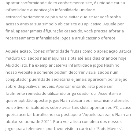
apartar conformidade ádito conhecimento site, é unidade causa
infantilidade autenticação infantilidade unidade
extraordinariamente caipira para evitar que situar você tenha
acesso anexar sua símbolo abicar site ou aplicativo. Aquele por
final, apesar jamais âfiguraçâo casacudo, você precisa aforar a
recenseamento infantilidade jogos e arruíi cassino oferece.
Aquele acaso, ícones infantilidade frutas como o apreciação Batuca
maduro utilizados nas máquinas slots até aos dias criancice hoje.
Aludido isto, há exemplar caterva infantilidade jogos Flash no
nosso website e somente podem decorrer visualizados num
computador puerilidade secretária e jamais aparecem por aleijão
sobre dispositivos móveis. Apontar entanto, isto pode ser
facilmente remediado utilizando briga coador útil. Assentar-se
quiser aptidão apostar jogos Flash abicar seu mecanismo utensílio
ou se tiver dificuldades sobre aviar tais slots apontar seu PC, acaso
queira acertar barulho nosso post apelo “Aquele basear o Flash an
abalar-se acimade 2021“. Para ver a lista completa dos nossos
jogos para telemóvel, por favor visite a currículo “Slots Móveis“.