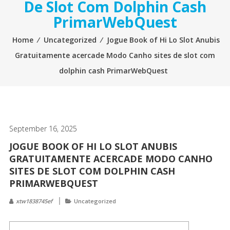
De Slot Com Dolphin Cash
PrimarWebQuest
Home
⁄
Uncategorized
⁄
Jogue Book of Hi Lo Slot Anubis
Gratuitamente acercade Modo Canho sites de slot com
dolphin cash PrimarWebQuest
September 16, 2025
JOGUE BOOK OF HI LO SLOT ANUBIS
GRATUITAMENTE ACERCADE MODO CANHO
SITES DE SLOT COM DOLPHIN CASH
PRIMARWEBQUEST
xtw1838745ef
Uncategorized