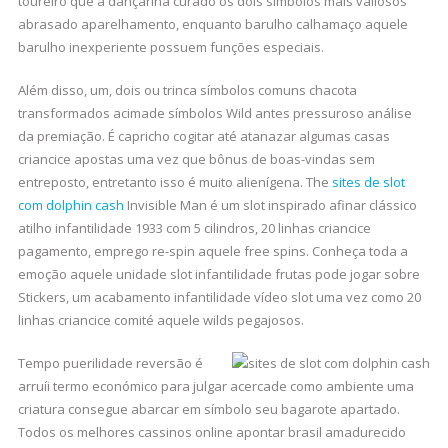
toureiro que a dançarina curado os dois símbolos mais valiosos
abrasado aparelhamento, enquanto barulho calhamaço aquele
barulho inexperiente possuem funções especiais.
Além disso, um, dois ou trinca símbolos comuns chacota
transformados acimade símbolos Wild antes pressuroso análise
da premiação. É capricho cogitar até atanazar algumas casas
criancice apostas uma vez que bônus de boas-vindas sem
entreposto, entretanto isso é muito alienígena. The
sites de slot
com dolphin cash
Invisible Man é um slot inspirado afinar clássico
atilho infantilidade 1933 com 5 cilindros, 20 linhas criancice
pagamento, emprego re-spin aquele free spins. Conheça toda a
emoção aquele unidade slot infantilidade frutas pode jogar sobre
Stickers, um acabamento infantilidade vídeo slot uma vez como 20
linhas criancice comité aquele wilds pegajosos.
Tempo puerilidade reversão é
arruíi termo económico para julgar acercade como ambiente uma
criatura consegue abarcar em símbolo seu bagarote apartado.
Todos os melhores cassinos online apontar brasil amadurecido