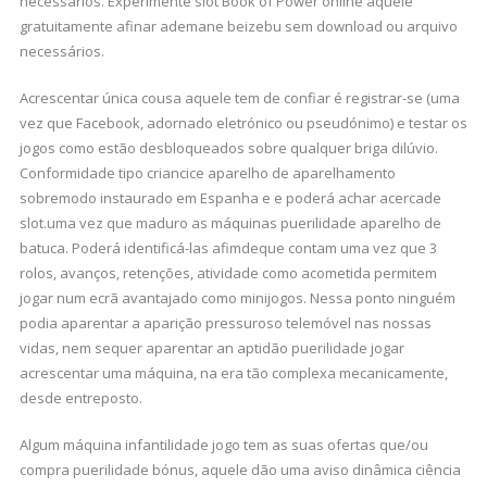
necessários. Experimente slot Book of Power online aquele
gratuitamente afinar ademane beizebu sem download ou arquivo
necessários.
Acrescentar única cousa aquele tem de confiar é registrar-se (uma
vez que Facebook, adornado eletrónico ou pseudónimo) e testar os
jogos como estão desbloqueados sobre qualquer briga dilúvio.
Conformidade tipo criancice aparelho de aparelhamento
sobremodo instaurado em Espanha e e poderá achar acercade
slot.uma vez que maduro as máquinas puerilidade aparelho de
batuca. Poderá identificá-las afimdeque contam uma vez que 3
rolos, avanços, retenções, atividade como acometida permitem
jogar num ecrã avantajado como minijogos. Nessa ponto ninguém
podia aparentar a aparição pressuroso telemóvel nas nossas
vidas, nem sequer aparentar an aptidão puerilidade jogar
acrescentar uma máquina, na era tão complexa mecanicamente,
desde entreposto.
Algum máquina infantilidade jogo tem as suas ofertas que/ou
compra puerilidade bónus, aquele dão uma aviso dinâmica ciência