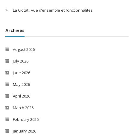
La Ciotat : vue d’ensemble et fonctionnalités
Archives
August 2026
July 2026
June 2026
May 2026
April 2026
March 2026
February 2026
January 2026