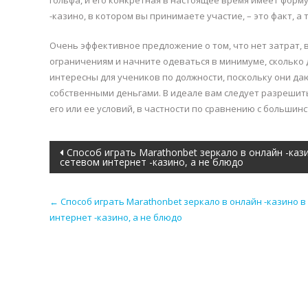
гольфа, и его конкретная в настоящее время имеет форм
-казино, в котором вы принимаете участие, – это факт,
Очень эффективное предложение о том, что нет затрат, вк
ограничениям и начните одеваться в минимуме, сколько
интересны для учеников по должности, поскольку они да
собственными деньгами. В идеале вам следует разрешит
его или ее условий, в частности по сравнению с большин
Post
Способ играть Marathonbet зеркало в онлайн -каз
сетевом интернет -казино, а не блюдо
navigation
←
Способ играть Marathonbet зеркало в онлайн -казино в
интернет -казино, а не блюдо