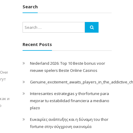
Search
Recent Posts
Nederland 2026: Top 10 Beste bonus voor
nieuwe spelers Beste Online Casinos
 Они
гут
Genuine_excitement_awaits_players_in_the_addictive_c
Interesantes estrategias y thorfortune para
как и
mejorar tu estabilidad financiera a mediano
о
plazo
Ευκαιρίες ανάπτυξης και η δύναμη του thor
fortune στην σύγχρονη οικονομία