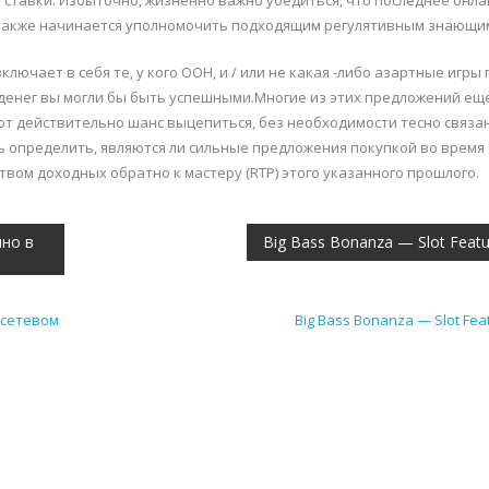
у ставки. Избыточно, жизненно важно убедиться, что последнее онл
 а также начинается уполномочить подходящим регулятивным знающи
лючает в себя те, у кого ООН, и / или не какая -либо азартные игры 
 денег вы могли бы быть успешными.Многие из этих предложений ещ
ют действительно шанс выцепиться, без необходимости тесно связа
ь определить, являются ли сильные предложения покупкой во время
ством доходных обратно к мастеру (RTP) этого указанного прошлого.
ино в
Big Bass Bonanza — Slot Featu
 сетевом
Big Bass Bonanza — Slot Fe