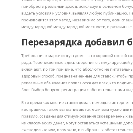
приобрести реальный доход, используя в основном бону
видеть условия и условия, выявляя любую публикацию. П
производится этот метод, независимо от того, если спец
международной международной местности, и различные 
Перезарядка добавил б
Требования к маркетингу в доме – это хороший способ с
рода. Перечисленные здесь сведения о стимулирующей у
включают, по той причине, что абсолютно не питательны
здоровый способ, предназначенные для ставок, чтобы п
рекламные объявления появляются для всех, кто подписы
Spot. Выбор бонусов регистрации с обстоятельствами вы
В то время как многие ставки дома с помощью интернет 
как правило, также выплачиваются, если вам нужно для 
правило, созданы для стимулирования своевременных в
из классических денег, могут оставаться успешными д
еженедельно или, возможно, в выбранных обстоятельства