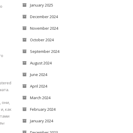
January 2025
но
December 2024
November 2024
October 2024
September 2024
го
August 2024
June 2024
stered
April 2024
мата.
March 2024
 они,
February 2024
и, как
ктами
January 2024
ивы
December 2023