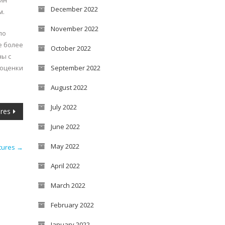
айн
December 2022
м.
November 2022
по
е более
October 2022
ны с
September 2022
 оценки
August 2022
July 2022
res
June 2022
May 2022
atures
→
April 2022
March 2022
February 2022
January 2022