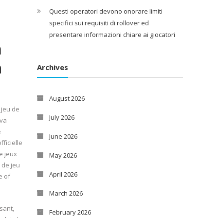
Questi operatori devono onorare limiti
specifici sui requisiti di rollover ed
n
presentare informazioni chiare ai giocatori
à
n
Archives
August 2026
 jeu de
July 2026
 va
e
June 2026
ficielle
e jeux
May 2026
 de jeu
April 2026
e of
March 2026
sant,
February 2026