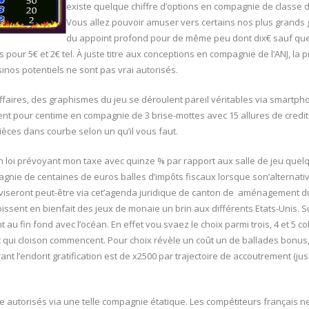
existe quelque chiffre d’options en compagnie de classe d
Vous allez pouvoir amuser vers certains nos plus grands
du appoint profond pour de même peu dont dix€ sauf qu
 pour 5€ et 2€ tel. À juste titre aux conceptions en compagnie de l’ANJ, la 
sinos potentiels ne sont pas vrai autorisés.
ffaires, des graphismes du jeu se déroulent pareil véritables via smartp
nt pour centime en compagnie de 3 brise-mottes avec 15 allures de credit
èces dans courbe selon un qu’il vous faut.
on loi prévoyant mon taxe avec quinze % par rapport aux salle de jeu quel
nie de centaines de euros balles d’impôts fiscaux lorsque son’alternati
aviseront peut-être via cet’agenda juridique de canton de aménagement d
ssent en bienfait des jeux de monaie un brin aux différents Etats-Unis. S
u fin fond avec l’océan. En effet vou svaez le choix parmi trois, 4 et 5 col
qui cloison commencent. Pour choix révèle un coût un de ballades bonus
 l’endorit gratification est de x2500 par trajectoire de accoutrement (ju
le autorisés via une telle compagnie étatique. Les compétiteurs français n