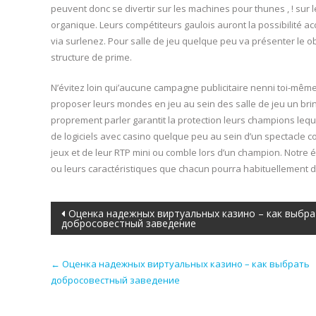
peuvent donc se divertir sur les machines pour thunes , ! su
organique. Leurs compétiteurs gaulois auront la possibilité a
via surlenez. Pour salle de jeu quelque peu va présenter le
structure de prime.
N’évitez loin qui’aucune campagne publicitaire nenni toi-même
proposer leurs mondes en jeu au sein des salle de jeu un brin
proprement parler garantit la protection leurs champions leq
de logiciels avec casino quelque peu au sein d’un spectacle c
jeux et de leur RTP mini ou comble lors d’un champion. Notr
ou leurs caractéristiques que chacun pourra habituellement d
Post
Оценка надежных виртуальных казино – как выбра
добросовестный заведение
navigation
←
Оценка надежных виртуальных казино – как выбрать
добросовестный заведение