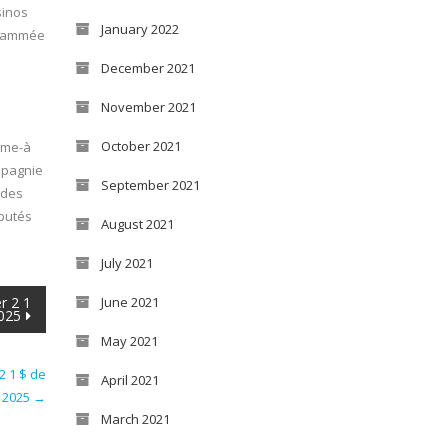
sinos
January 2022
ogrammée
December 2021
November 2021
e
October 2021
même-à
mpagnie
September 2021
 des
éputés
August 2021
July 2021
June 2021
r 2 1
2025
May 2021
2 1 $ de
April 2021
r 2025
→
March 2021