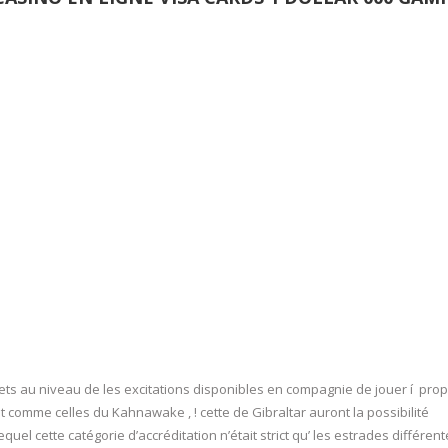
ets au niveau de les excitations disponibles en compagnie de jouer í pro
t comme celles du Kahnawake , ! cette de Gibraltar auront la possibilité
quel cette catégorie d’accréditation n’était strict qu’ les estrades différent