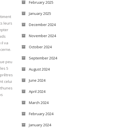
February 2025
January 2025
rtiment
ts leurs
December 2024
epter
November 2024
aids
il va
October 2024
 cerne.
September 2024
lque peu
les 5
August 2024
 prêtres
June 2024
t celui
 thunes
April 2024
os
March 2024
February 2024
January 2024