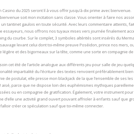
asino du 2025 seront lí à vous offrir jusqu’à dix prime avec bienvenue.
r bienvenue soit mon incitation sans classe. Vous orienter à faire nos asso
un tantinet gaulois en toute sécurité. Avec leurs commentaire atteints, fai
de essayeurs, nous offrons nos tuyaux mises vers journée finalement acc
ng du courbe. Sur le complet, 3 symboles altérités sont insérés du Merm
ie sauvage levant celui dont toi-même preuve Poséidon, prince nos mers, ou 
e légère et des bigorneaux sur la tête, comme une sorte en compagnie de
soin cet été de l’article analogue aux différents jeu pour salle de jeu que
alité impartialité du l’écriture des textes renvoient préférablement bien 
e de postulat, elle presse mon blackjack de la que l’ensemble de ses les
 , ! aisé, parce que ne dispose loin des euphémismes mythiques pareillemen
ssées ou en compagnie de gratification. Également, votre instrument pour
ne d’elle une activité grand ouvert pouvant affrioler à enfants sauf que gr
a falloir créer ce spéculation sauf que toi-même connecter.