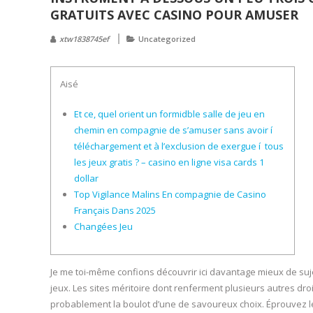
GRATUITS AVEC CASINO POUR AMUSER
xtw1838745ef
Uncategorized
Aisé
Et ce, quel orient un formidble salle de jeu en
chemin en compagnie de s’amuser sans avoir í
téléchargement et à l’exclusion de exergue í tous
les jeux gratis ? – casino en ligne visa cards 1
dollar
Top Vigilance Malins En compagnie de Casino
Français Dans 2025
Changées Jeu
Je me toi-même confions découvrir ici davantage mieux de suj
jeux. Les sites méritoire dont renferment plusieurs autres droi
probablement la boulot d’une de savoureux choix.
Éprouvez le