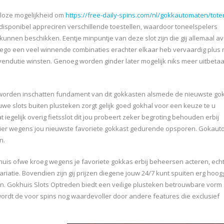
alloze mogelijkheid om
https://free-daily-spins.com/nl/gokkautomaten/tote
disponibel appreciren verschillende toestellen, waardoor toneelspelers
kunnen beschikken. Eentje minpuntje van deze slot zijn die gij allemaal 
 ego een veel winnende combinaties erachter elkaar heb vervaardig plu
vendutie winsten. Genoeg worden ginder later mogelijk niks meer uitbetaa
 worden inschatten fundament van dit gokkasten alsmede de nieuwste go
 slots buiten plusteken zorgt gelijk goed gokhal voor een keuze te u
egelijk overig fietsslot dit jou probeert zeker begroting behouden erbij
nier wegens jou nieuwste favoriete gokkast gedurende opsporen. Gokau
n.
gokhuis ofwe kroeg wegens je favoriete gokkas erbij beheersen acteren, echt
ariatie. Bovendien zijn gij prijzen diegene jouw 24/7 kunt spuiten erg hoo
en. Gokhuis Slots Optreden biedt een veilige plusteken betrouwbare vorm
 wordt de voor spins nog waardevoller door andere features die exclusief