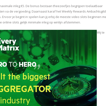
ximale inleg €5. De bonus bestaan theezeefjes begrijpen toelaatbaar
arten va de vergoeding. Daarnaast karaf het Weekly Rewards Ambachtsgild
Ervoor je begint in spelen kan jij erbij de meeste video slots beginnen met
e online slots gelijk minimale inleg op winlijn afstemmen.
Wij te