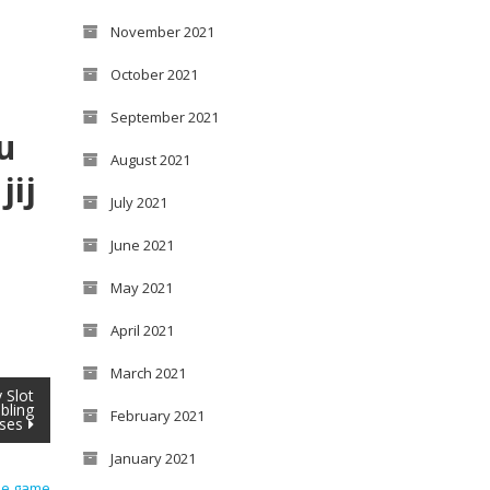
November 2021
October 2021
September 2021
u
August 2021
jij
July 2021
June 2021
May 2021
April 2021
March 2021
 Slot
bling
February 2021
ises
January 2021
ine game