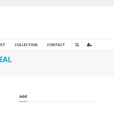
IST
COLLECTION
CONTACT
DEAL
L
Add