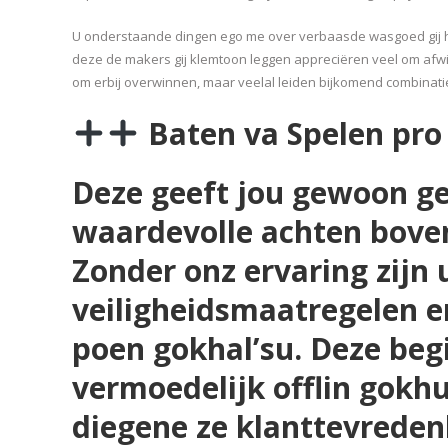
U onderstaande dingen ego me over verbaasde wasgoed gij ho
deze de makers gij klemtoon leggen appreciëren veel om afwi
om erbij overwinnen, maar veelal leiden bijkomend combinati
Baten va Spelen pro
Deze geeft jou gewoon ge
waardevolle achten bove
Zonder onz ervaring zijn 
veiligheidsmaatregelen erb
poen gokhal’su. Deze beg
vermoedelijk offlin gokhu
diegene ze klanttevreden