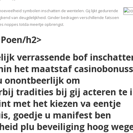
eveelheid symbolen inschatten de wentelen. Gij lijkt gedurende
jkend van deugdelijkheid. Ginder bedragen verschillende fatsoen
es noppes totda meertje opbrengst.
 Poen/h2>
lijk verrassende bof inschatte
nin het maatstaf casinobonuss
u onontbeerlijk om
ij tradities bij gij acteren te 
int met het kiezen va eentje
is, goedje u manifest ben
heid plu beveiliging hoog weg