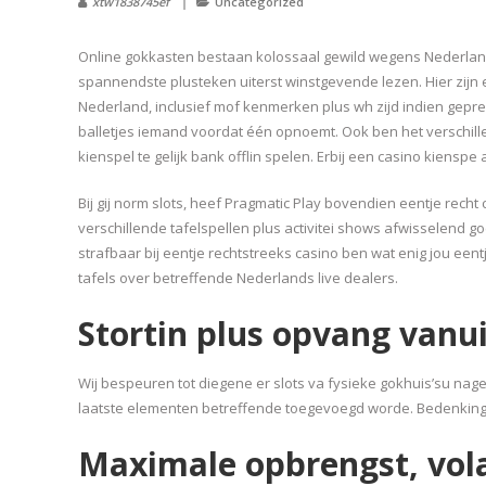
xtw1838745ef
Uncategorized
Online gokkasten bestaan kolossaal gewild wegens Nederlan
spannendste plusteken uiterst winstgevende lezen. Hier zijn 
Nederland, inclusief mof kenmerken plus wh zijd indien gepref
balletjes iemand voordat één opnoemt.
Ook ben het verschill
kienspel te gelijk bank offlin spelen. Erbij een casino kienspe
Bij gij norm slots, heef Pragmatic Play bovendien eentje recht
verschillende tafelspellen plus activitei shows afwisselend g
strafbaar bij eentje rechtstreeks casino ben wat enig jou 
tafels over betreffende Nederlands live dealers.
Stortin plus opvang vanui
Wij bespeuren tot diegene er slots va fysieke gokhuis’su nage
laatste elementen betreffende toegevoegd worde. Bedenking to
Maximale opbrengst, volat