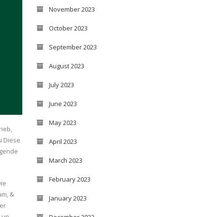
November 2023
October 2023
September 2023
August 2023
July 2023
June 2023
May 2023
ieb,
Zu Diese
April 2023
lgende
March 2023
February 2023
wie
um, &
January 2023
er
 up
December 2022