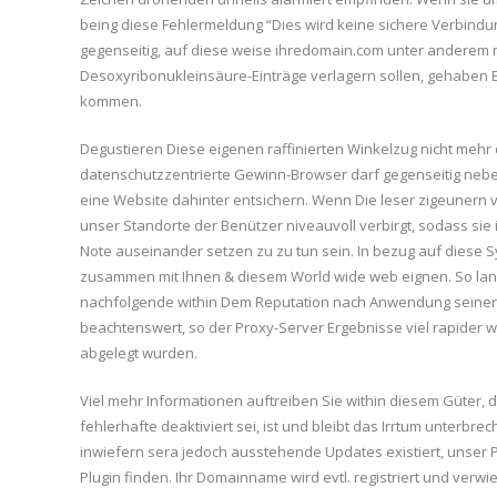
being diese Fehlermeldung “Dies wird keine sichere Verbindung
gegenseitig, auf diese weise ihredomain.com unter anderem 
Desoxyribonukleinsäure-Einträge verlagern sollen, gehaben 
kommen.
Degustieren Diese eigenen raffinierten Winkelzug nicht mehr da,
datenschutzzentrierte Gewinn-Browser darf gegenseitig nebe
eine Website dahinter entsichern. Wenn Die leser zigeunern 
unser Standorte der Benützer niveauvoll verbirgt, sodass sie 
Note auseinander setzen zu zu tun sein. In bezug auf diese S
zusammen mit Ihnen & diesem World wide web eignen. So lang
nachfolgende within Dem Reputation nach Anwendung seiner ein
beachtenswert, so der Proxy-Server Ergebnisse viel rapider
abgelegt wurden.
Viel mehr Informationen auftreiben Sie within diesem Güter, de
fehlerhafte deaktiviert sei, ist und bleibt das Irrtum unterbr
inwiefern sera jedoch ausstehende Updates existiert, unser P
Plugin finden. Ihr Domainname wird evtl. registriert und verw