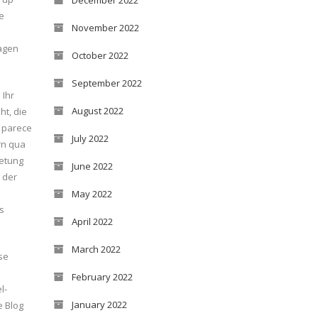
e
November 2022
ragen
October 2022
September 2022
 Ihr
August 2022
t, die
o parece
July 2022
rn qua
retung
June 2022
 der
May 2022
s
April 2022
March 2022
ese
February 2022
l-
January 2022
e Blog