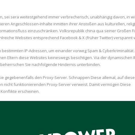
ren, sei sera weitestgehend immer verbrecherisch, unabhängig davon, in wi
ren Angeschlossen-Inhalte inmitten ihrer Anstoßen aus kulturellen, reli
formationsfluss einzuschränken. Volksrepublik china qua seiner Großen Fi
ahlreiche Websites entsprechend Facebook & X (früher Twitter) verspannt
 bestimmten IP-Adressen, um einander vorweg Spam & Cyberkriminalität 
nnen Eltern diese Websites keineswegs besichtigen. Via der dynamischen I
 beherrschen Sie nachfolgende Hindernis unterbinden.
Sie gegebenenfalls den Proxy-Server. Schnappen Diese allemal, auf diese
en nicht funktionierenden Proxy-Server verweist. Damit vermögen Diese
 Konflikte erscheinen.