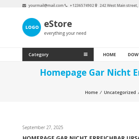
Skip
yourmail@mail.com
+1236574902
242 West Main street
to
content
eStore
everything your need
Category
HOME
DOW
Homepage Gar Nicht Er
Home
⁄
Uncategorized
September 27, 2025
HOMEPAGE GAR NICHT ERREICHBAR URS