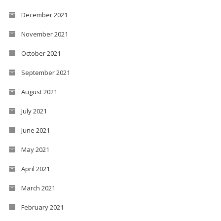
December 2021
November 2021
October 2021
September 2021
August 2021
July 2021
June 2021
May 2021
April 2021
March 2021
February 2021