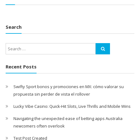
Search
Recent Posts
Swifty Sport bonos y promociones en MX: cómo valorar su
propuesta sin perder de vista el rollover
Lucky Vibe Casino: Quick‑Hit Slots, Live Thrills and Mobile Wins
Navigating the unexpected ease of betting apps Australia
newcomers often overlook
Test Post Created