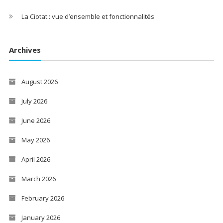
La Ciotat : vue d’ensemble et fonctionnalités
Archives
August 2026
July 2026
June 2026
May 2026
April 2026
March 2026
February 2026
January 2026