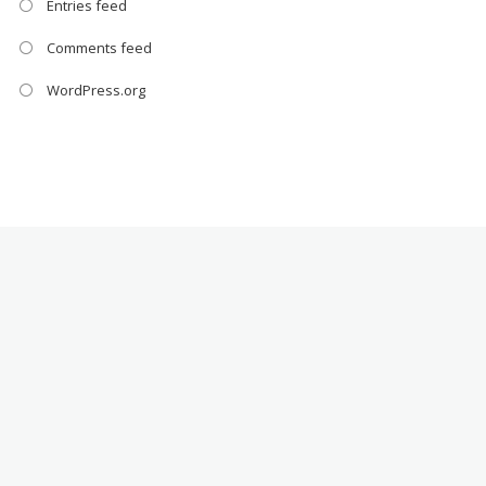
Entries feed
Comments feed
WordPress.org