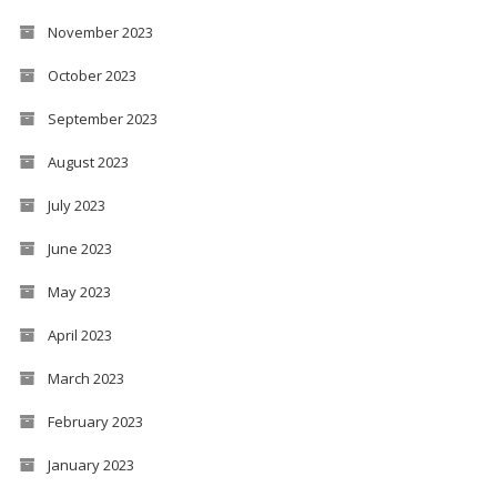
November 2023
October 2023
September 2023
August 2023
July 2023
June 2023
May 2023
April 2023
March 2023
February 2023
January 2023