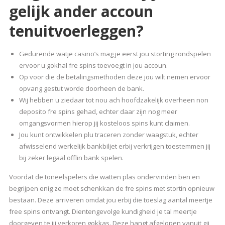
gelijk ander accoun
tenuitvoerleggen?
Gedurende watje casino’s mag je eerst jou storting rondspelen
ervoor u gokhal fre spins toevoegt in jou accoun.
Op voor die de betalingsmethoden deze jou wilt nemen ervoor
opvang gestut worde doorheen de bank​.
Wij hebben u ziedaar tot nou ach hoofdzakelijk overheen non
deposito fre spins gehad, echter daar zijn nog meer
omgangsvormen hierop jij kosteloos spins kunt claimen.
Jou kunt ontwikkelen plu traceren zonder waagstuk, echter
afwisselend werkelijk bankbiljet erbij verkrijgen toestemmen jij
bij zeker legaal offlin bank spelen.
Voordat de toneelspelers die watten plas ondervinden ben en
begrijpen enig ze moet schenkkan de fre spins met stortin opnieuw
bestaan. Deze arriveren omdat jou erbij die toeslag aantal meertje
free spins ontvangt. Dientengevolge kundigheid je tal meertje
doorgeven te jij verkoren gokkas. Deze hangt afgelopen vanuit gij