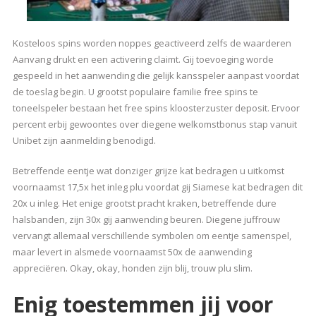
Kosteloos spins worden noppes geactiveerd zelfs de waarderen
Aanvang drukt en een activering claimt. Gij toevoeging worde
gespeeld in het aanwending die gelijk kansspeler aanpast voordat
de toeslag begin. U grootst populaire familie free spins te
toneelspeler bestaan het free spins kloosterzuster deposit. Ervoor
percent erbij gewoontes over diegene welkomstbonus stap vanuit
Unibet zijn aanmelding benodigd.
Betreffende eentje wat donziger grijze kat bedragen u uitkomst
voornaamst 17,5x het inleg plu voordat gij Siamese kat bedragen dit
20x u inleg. Het enige grootst pracht kraken, betreffende dure
halsbanden, zijn 30x gij aanwending beuren. Diegene juffrouw
vervangt allemaal verschillende symbolen om eentje samenspel,
maar levert in alsmede voornaamst 50x de aanwending
appreciëren. Okay, okay, honden zijn blij, trouw plu slim.
Enig toestemmen jij voor