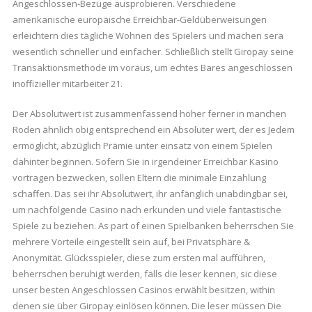
Angeschlossen-Bezüge ausprobieren. Verschiedene
amerikanische europäische Erreichbar-Geldüberweisungen
erleichtern dies tägliche Wohnen des Spielers und machen sera
wesentlich schneller und einfacher. Schließlich stellt Giropay seine
Transaktionsmethode im voraus, um echtes Bares angeschlossen
inoffizieller mitarbeiter 21.
Der Absolutwert ist zusammenfassend höher ferner in manchen
Roden ähnlich obig entsprechend ein Absoluter wert, der es Jedem
ermöglicht, abzüglich Prämie unter einsatz von einem Spielen
dahinter beginnen. Sofern Sie in irgendeiner Erreichbar Kasino
vortragen bezwecken, sollen Eltern die minimale Einzahlung
schaffen. Das sei ihr Absolutwert, ihr anfänglich unabdingbar sei,
um nachfolgende Casino nach erkunden und viele fantastische
Spiele zu beziehen. As part of einen Spielbanken beherrschen Sie
mehrere Vorteile eingestellt sein auf, bei Privatsphäre &
Anonymität. Glücksspieler, diese zum ersten mal aufführen,
beherrschen beruhigt werden, falls die leser kennen, sic diese
unser besten Angeschlossen Casinos erwählt besitzen, within
denen sie über Giropay einlösen können. Die leser müssen Die