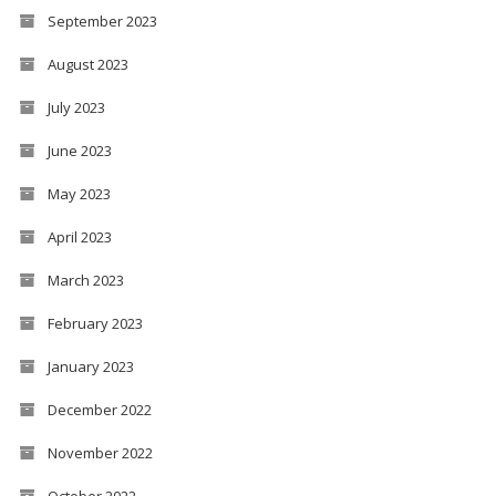
September 2023
August 2023
July 2023
June 2023
May 2023
April 2023
March 2023
February 2023
January 2023
December 2022
November 2022
October 2022