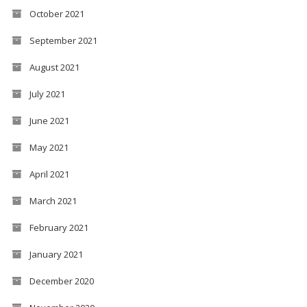
October 2021
September 2021
August 2021
July 2021
June 2021
May 2021
April 2021
March 2021
February 2021
January 2021
December 2020