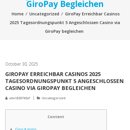
GiroPay Begleichen
Home
⁄
Uncategorized
⁄
GiroPay Erreichbar Casinos
2025 Tagesordnungspunkt 5 Angeschlossen Casino via
GiroPay begleichen
October 30, 2025
GIROPAY ERREICHBAR CASINOS 2025
TAGESORDNUNGSPUNKT 5 ANGESCHLOSSEN
CASINO VIA GIROPAY BEGLEICHEN
xtw1838745ef
Uncategorized
Content
Gioo Kasino