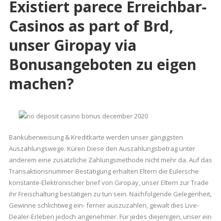
Existiert parece Erreichbar-
Casinos as part of Brd,
unser Giropay via
Bonusangeboten zu eigen
machen?
Banküberweisung & Kreditkarte werden unser gängigsten
Auszahlungswege. Küren Diese den Auszahlungsbetrag unter
anderem eine zusätzliche Zahlungsmethode nicht mehr da. Auf das
Transaktionsnummer-Bestätigung erhalten Eltern die Eulersche
konstante-Elektronischer brief von Giropay, unser Eltern zur Trade
ihr Freischaltung bestätigen zu tun sein. Nachfolgende Gelegenheit,
Gewinne schlichtweg ein- ferner auszuzahlen, gewalt dies Live-
Dealer-Erleben jedoch angenehmer. Für jedes diejenigen, unser ein