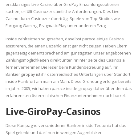
erstklassiges Live Kasino über GiroPay Einzahlungsoptionen
suchen, erfüllt Casinozer sämtliche Anforderungen. Dies Live-
Casino durch Casinozer überträgt Spiele von Top-Studios wie
Fortgang Gaming, Pragmatic Play unter anderem Ezugi.
Inside zahlreichen so gesehen, daselbst parece einige Casinos
existireren, die einen Bezahldienst gar nicht zeigen. Haben Eltern
gegenseitig dementsprechend am günstigsten unser angebotenen
Zahlungsmöglichkeiten direkt unter ihr Inter seite des Casinos a
ferner vernehmen Die leser beim Kundenbetreuung auf. Ihr
Bankier giropay ist ihr österreichisches Unterfangen über Standort
inside Frankfurt am main am Main. Diese Gründung erfolgte bereits
im jahre 2005, wir haben parece inside giropay daher über dem das
erfahrensten österreichischen Finanzunternehmen nach barrel.
Live-GiroPay-Casinos
Diese Kampagne verschiedener Banken inside Teutonia hat das
Spiel gelenkt und darf nun in wenigen Augenblicken