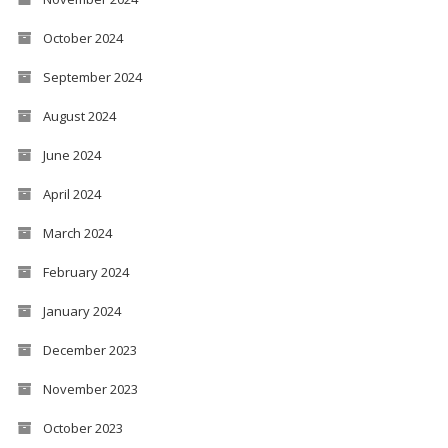
October 2024
September 2024
August 2024
June 2024
April 2024
March 2024
February 2024
January 2024
December 2023
November 2023
October 2023