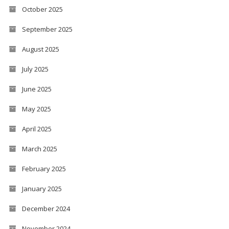
October 2025
September 2025
August 2025
July 2025
June 2025
May 2025
April 2025
March 2025
February 2025
January 2025
December 2024
November 2024