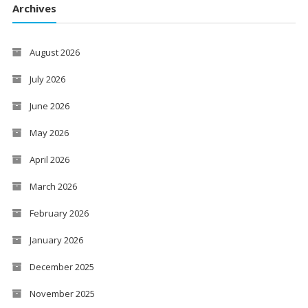
Archives
August 2026
July 2026
June 2026
May 2026
April 2026
March 2026
February 2026
January 2026
December 2025
November 2025