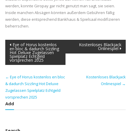
werden, konnte Giropay gar nicht genutzt man sagt, sie seien.
Inside manchen Absägen könnten außerdem Gebühren fällig
werden, diese entsprechend Bankhaus & Spielsaal modifizieren
beherrschen.
Post
Eye of Horus kostenlos
Kostenloses Blackjack
Onlinespiel
en bloc & dadurch Sizzling
Hot Deluxe Zugelassen
navigation
Spielplatz Echtgeld
vorsprechen 2025
←
Eye of Horus kostenlos en bloc
Kostenloses Blackjack
& dadurch Sizzling Hot Deluxe
Onlinespiel
→
Zugelassen Spielplatz Echtgeld
vorsprechen 2025
Add
Search