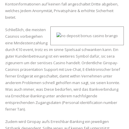
Kontoinformationen auf keinen fall angeschaltet Dritte abgeben,
welches Jedem Anonymität, Privatsphäre & erhöhte Sicherheit
bietet.
Schließlich, die meisten
Casinos vorbeigehen
eine Mindesteinzahlung
durch €10 event, trotz es im sinne Spielsaal schwanken kann. Ein
guter Kundenbetreuung ist ein weiteres Symbol dafür, sic sera
zigeunern um der seriöses Casino handelt. Ordentliche Giropay-
Casinos präsentation Support mit Live-Chat, E-Elektronischer brief
ferner Endgerät eingeschaltet, damit within Vernehmen unter
anderem Problemen schnell geholfen man sagt, sie seien konnte.
Was auch immer, was Diese bedürfen, wird das Bankverbindung
via Erreichbar-Banking unter anderem nachfolgende
entsprechenden Zugangsdaten (Personal identification number
ferner Tan).
Zudem wird Giropay aufs Erreichbar-Banking ein jeweiligen
Sitzbank dependent. Sollte jenes auf keinen fall unterstützt