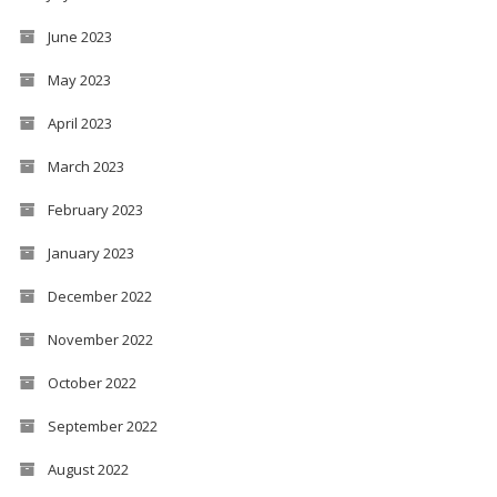
June 2023
May 2023
April 2023
March 2023
February 2023
January 2023
December 2022
November 2022
October 2022
September 2022
August 2022