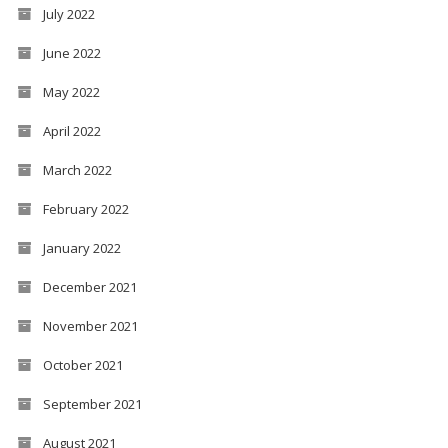
July 2022
June 2022
May 2022
April 2022
March 2022
February 2022
January 2022
December 2021
November 2021
October 2021
September 2021
August 2021