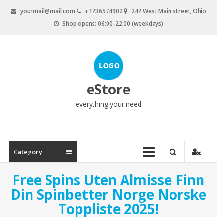
Skip
yourmail@mail.com
+1236574902
242 West Main street, Ohio
to
Shop opens: 06:00-22:00 (weekdays)
content
eStore
everything your need
Category
Free Spins Uten Almisse Finn
Din Spinbetter Norge Norske
Toppliste 2025!