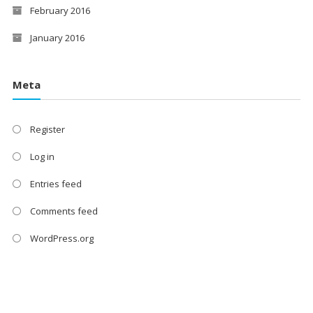
February 2016
January 2016
Meta
Register
Log in
Entries feed
Comments feed
WordPress.org