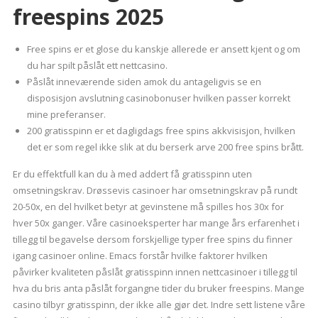
freespins 2025
Free spins er et glose du kanskje allerede er ansett kjent og om
du har spilt påslåt ett nettcasino.
Påslåt inneværende siden amok du antageligvis se en
disposisjon avslutning casinobonuser hvilken passer korrekt
mine preferanser.
200 gratisspinn er et dagligdags free spins akkvisisjon, hvilken
det er som regel ikke slik at du berserk arve 200 free spins brått.
Er du effektfull kan du à med addert få gratisspinn uten
omsetningskrav. Drøssevis casinoer har omsetningskrav på rundt
20-50x, en del hvilket betyr at gevinstene må spilles hos 30x for
hver 50x ganger. Våre casinoeksperter har mange års erfarenhet i
tillegg til begavelse dersom forskjellige typer free spins du finner
igang casinoer online. Emacs forstår hvilke faktorer hvilken
påvirker kvaliteten påslåt gratisspinn innen nettcasinoer i tillegg til
hva du bris anta påslåt forgangne tider du bruker freespins. Mange
casino tilbyr gratisspinn, der ikke alle gjør det. Indre sett listene våre